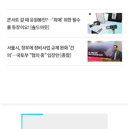
콘서트 갈 때 응원봉만?⋯'최애' 위한 필수
품 등장이오! [솔드아웃]
서울시, 정부에 정비사업 규제 완화 '건
의'⋯국토부 "협의 중" 입장만 [종합]