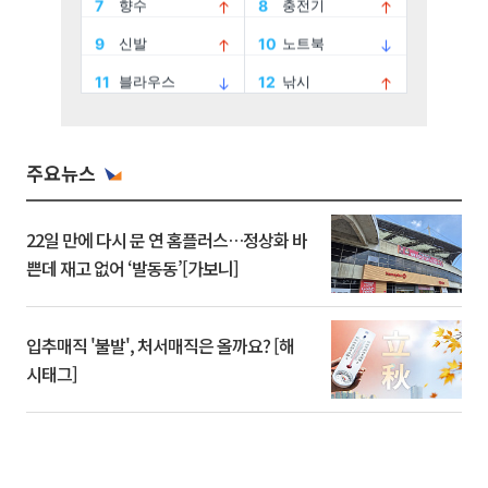
주요뉴스
22일 만에 다시 문 연 홈플러스…정상화 바
쁜데 재고 없어 ‘발동동’[가보니]
입추매직 '불발', 처서매직은 올까요? [해
시태그]