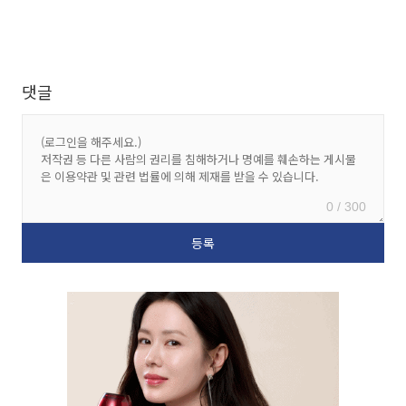
댓글
0 / 300