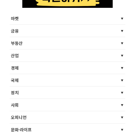
마켓
금융
부동산
산업
경제
국제
정치
사회
오피니언
문화·라이프