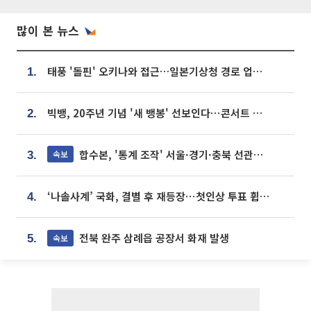
많이 본 뉴스
태풍 '돌핀' 오키나와 접근…일본기상청 경로 업데이트
1.
빅뱅, 20주년 기념 '새 뱅봉' 선보인다⋯콘서트 앞두고 팝업 개최
2.
합수본, '통계 조작' 서울·경기·충북 선관위 등 추가 압수수색
속보
3.
‘나솔사계’ 국화, 결별 후 재등장⋯첫인상 투표 휩쓸고 ‘인기녀’ 등극
4.
전북 완주 삼례읍 공장서 화재 발생
속보
5.