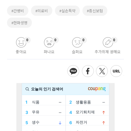
#간병비
#의료비
#실손특약
#종신보험
#한화생명
0
0
0
0
좋아요
화나요
슬퍼요
추가취재 원해요