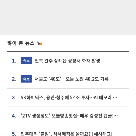
많이 본 뉴스
전북 완주 삼례읍 공장서 화재 발생
속보
1.
서울도 '40도'…오늘 노원 40.2도 기록
속보
2.
SK하이닉스, 용인·청주에 54조 투자…AI 메모리 생산기지 키운다
3.
'2TV 생생정보' 오늘방송맛집- 배우 강성진 단골! 쌀국수ㆍ푸팟퐁 커리 맛집 '블○○○'
4.
입추매직 '불발', 처서매직은 올까요? [해시태그]
5.