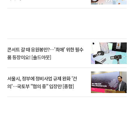
콘서트 갈 때 응원봉만?⋯'최애' 위한 필수
품 등장이오! [솔드아웃]
서울시, 정부에 정비사업 규제 완화 '건
의'⋯국토부 "협의 중" 입장만 [종합]