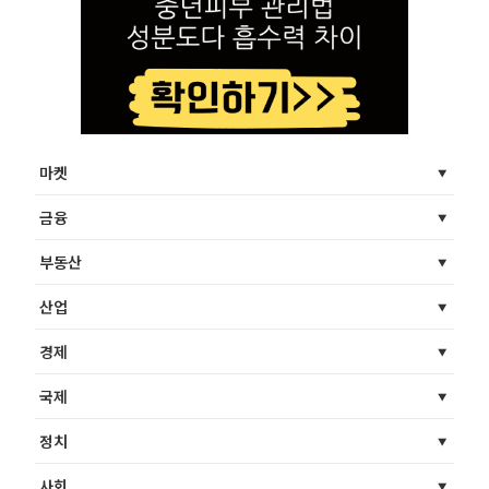
마켓
금융
부동산
산업
경제
국제
정치
사회