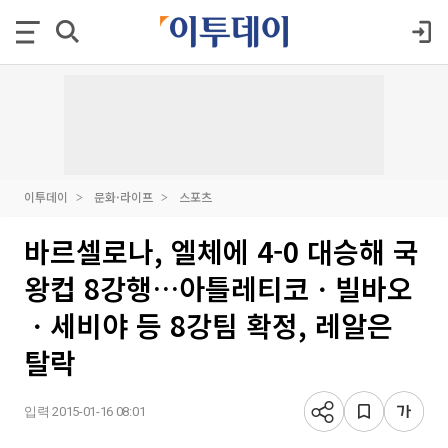
이투데이
문화·라이프
스포츠
바르셀로나, 엘체에 4-0 대승해 국
왕컵 8강행…아틀레티코ㆍ빌바오
ㆍ세비야 등 8강팀 확정, 레알은
탈락
입력 2015-01-16 08:01