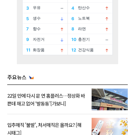
주요뉴스
22일 만에 다시 문 연 홈플러스…정상화 바
쁜데 재고 없어 ‘발동동’[가보니]
입추매직 '불발', 처서매직은 올까요? [해
시태그]