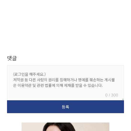
댓글
0 / 300