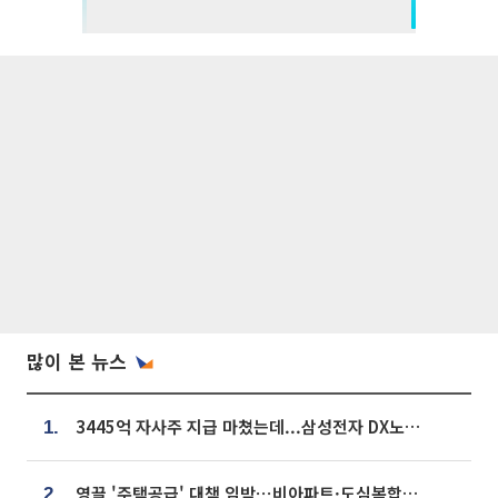
많이 본 뉴스
3445억 자사주 지급 마쳤는데...삼성전자 DX노조, 뒤늦은 '떼쓰기 집회'
1.
영끌 '주택공급' 대책 임박⋯비아파트·도심복합까지 총동원
2.