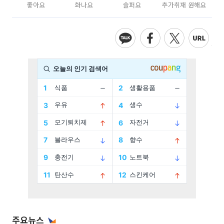
좋아요
화나요
슬퍼요
추가취재 원해요
주요뉴스