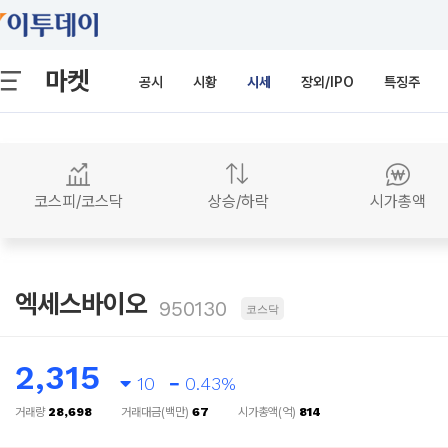
마켓
공시
시황
시세
장외/IPO
특징주
코스피/코스닥
상승/하락
시가총액
엑세스바이오
950130
코스닥
2,315
10
0.43%
거래량
28,698
거래대금(백만)
67
시가총액(억)
814