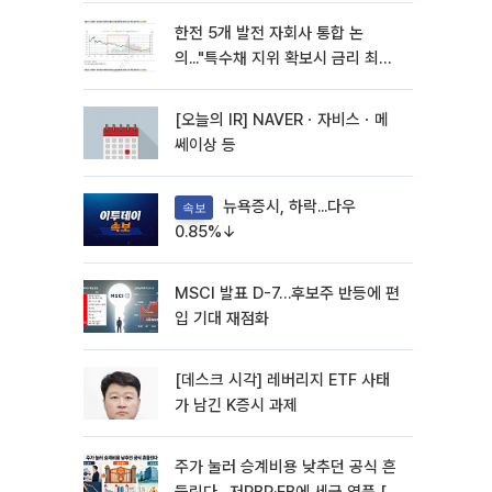
한전 5개 발전 자회사 통합 논
의..."특수채 지위 확보시 금리 최대
15bp 하락 기대"
[오늘의 IR] NAVERㆍ자비스ㆍ메
쎄이상 등
뉴욕증시, 하락...다우
속보
0.85%↓
MSCI 발표 D-7…후보주 반등에 편
입 기대 재점화
[데스크 시각] 레버리지 ETF 사태
가 남긴 K증시 과제
주가 눌러 승계비용 낮추던 공식 흔