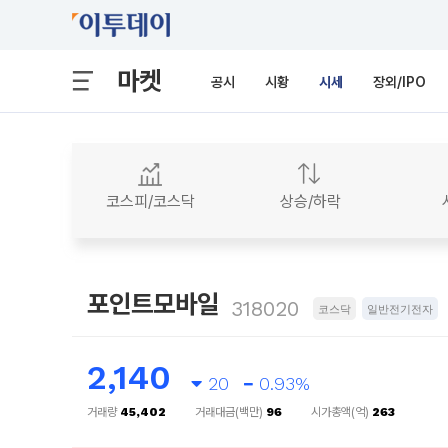
마켓
공시
시황
시세
장외/IPO
코스피/코스닥
상승/하락
포인트모바일
318020
코스닥
일반전기전자
2,140
20
0.93%
거래량
45,402
거래대금(백만)
96
시가총액(억)
263