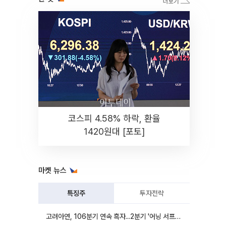
코스피 4.58% 하락, 환율
1420원대 [포토]
마켓 뉴스
특징주
투자전략
고려아연, 106분기 연속 흑자...2분기 '어닝 서프라이즈'에 장 초반 12%대 강세