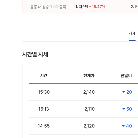
동종 내 상승 TOP 종목
1.
져스텍
+ 15.47%
2.
케
시세