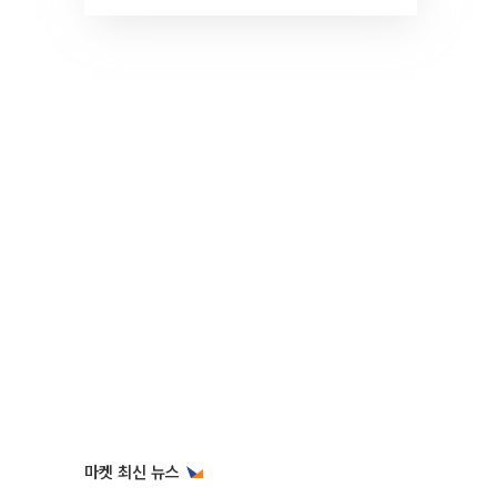
것" 장기거주·양도세 전망 I 집
땅지성 I 김인만, 진미윤
마켓 최신 뉴스