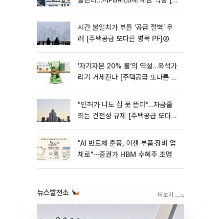
들린다…저PBR·EB에 세금 역풍 [기
업승계 대전환]
시간 불일치가 부를 ‘공급 절벽’ 우
려 [주택공급 또다른 병목 PF]③
'자기자본 20% 룰'의 역설…옥석가
리기 거세진다 [주택공급 또다른 병
목 PF] ②
"인허가 나도 삽 못 뜬다"…자금줄
죄는 건전성 규제 [주택공급 또다른
병목 PF]①
"AI 반도체 훈풍, 이젠 부품·장비 업
체로"⋯증권가 HBM 수혜주 조명
뉴스발전소