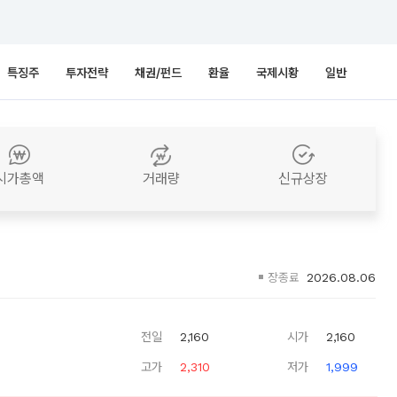
특징주
투자전략
채권/펀드
환율
국제시황
일반
시가총액
거래량
신규상장
장종료
2026.08.06
전일
2,160
시가
2,160
고가
2,310
저가
1,999