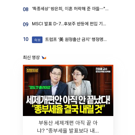
'특종세상' 방은희, 이혼 허락해 준 아들⋯"너무 잘 커줬다" 오열
08
MSCI 발표 D-7…후보주 반등에 편입 기대 재점화
09
10
트럼프 ‘美 원정출산 금지’ 행정명령 서명
속보
최신 영상
부동산 세제개편 아직 끝 아
냐? "종부세율 발표보다 내릴