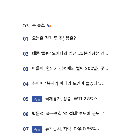
많이 본 뉴스
오늘은 절기 '입추', 뜻은?
01
태풍 '돌핀' 오키나와 접근…일본기상청 경로 업데이트
02
아옳이, 한의사 김형배와 벌써 200일⋯꽃다발 들고 "프러포즈 아냐"
03
추미애 "복지가 아니라 도민이 늘었다"…재정난 책임론 정면돌파
04
국제유가, 상승...WTI 2.8%↑
05
속보
박문성, 축구협회 '성 접대' 보도에 분노…"다 말아먹으려고 작정했나"
06
뉴욕증시, 하락...다우 0.85%↓
07
속보