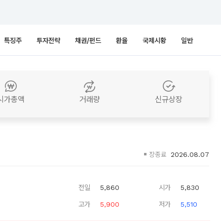
특징주
투자전략
채권/펀드
환율
국제시황
일반
시가총액
거래량
신규상장
장종료
2026.08.07
전일
5,860
시가
5,830
고가
5,900
저가
5,510