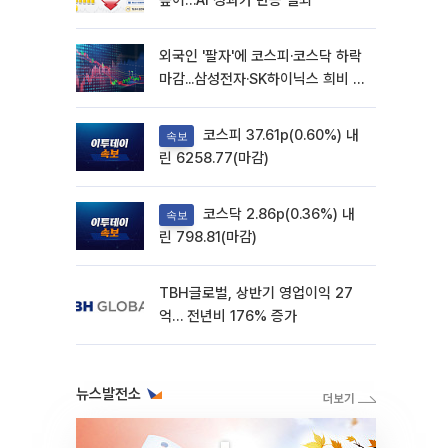
높이…AI 성과가 반등 열쇠
외국인 '팔자'에 코스피·코스닥 하락
마감...삼성전자·SK하이닉스 희비 갈
려
코스피 37.61p(0.60%) 내
속보
린 6258.77(마감)
코스닥 2.86p(0.36%) 내
속보
린 798.81(마감)
TBH글로벌, 상반기 영업이익 27
억… 전년비 176% 증가
뉴스발전소