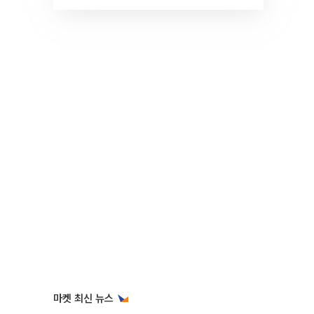
것" 장기거주·양도세 전망 I 집
땅지성 I 김인만, 진미윤
마켓 최신 뉴스