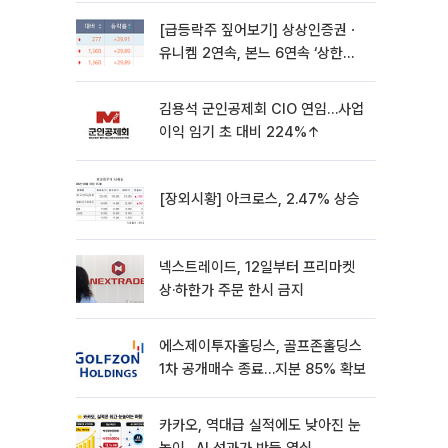
[급등락주 짚어보기] 상상인증권ㆍ
유니켐 2연속, 본느 6연속 ‘상한
가’⋯M&A 훈풍 분 증시
김용석 군인공제회 CIO 연임…사업
이익 임기 초 대비 224%↑
[장외시황] 아크로스, 2.47% 상승
넥스트레이드, 12일부터 프리마켓
상·하한가 주문 한시 금지
에스제이투자홀딩스, 골프존홀딩스
1차 공개매수 종료…지분 85% 확보
카카오, 역대급 실적에도 낮아진 눈