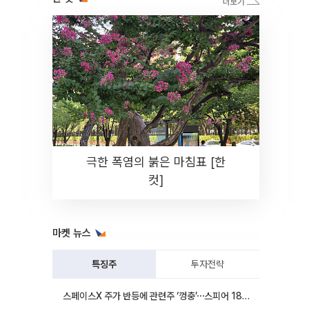
극한 폭염의 붉은 마침표 [한
컷]
마켓 뉴스
특징주
투자전략
스페이스X 주가 반등에 관련주 ‘껑충’⋯스피어 18%ㆍ에이치브이엠 12%↑