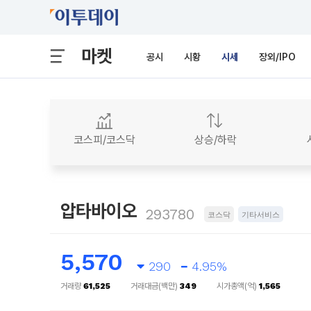
마켓
공시
시황
시세
장외/IPO
코스피/코스닥
상승/하락
압타바이오
293780
코스닥
기타서비스
5,570
290
4.95%
거래량
61,525
거래대금(백만)
349
시가총액(억)
1,565