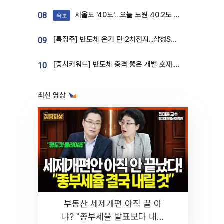
서울도 '40도'…오늘 노원 40.2도 기록
08
속보
[특징주] 반도체 온기 탄 2차전지...삼성SDI, 장 초반 7% 넘게 껑충
09
[증시키워드] 반도체 충격 뚫은 개별 호재...포스코퓨처엠·에코프로·한화솔루션 '눈길'
10
최신 영상
부동산 세제개편 아직 끝 아
냐? "종부세율 발표보다 내릴