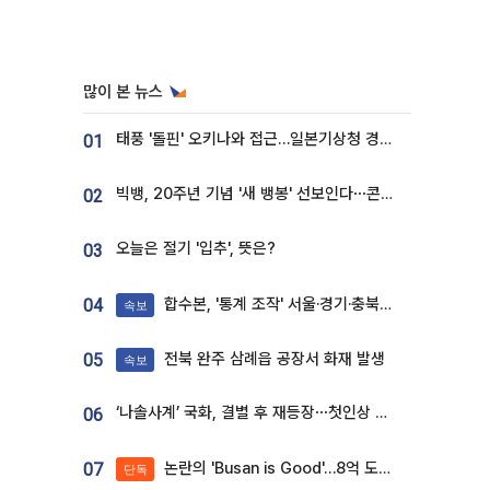
많이 본 뉴스
태풍 '돌핀' 오키나와 접근…일본기상청 경로 업데이트
01
빅뱅, 20주년 기념 '새 뱅봉' 선보인다⋯콘서트 앞두고 팝업 개최
02
오늘은 절기 '입추', 뜻은?
03
합수본, '통계 조작' 서울·경기·충북 선관위 등 추가 압수수색
04
속보
전북 완주 삼례읍 공장서 화재 발생
05
속보
‘나솔사계’ 국화, 결별 후 재등장⋯첫인상 투표 휩쓸고 ‘인기녀’ 등극
06
논란의 'Busan is Good'…8억 도시브랜드, 용산 대통령실 CI 업체가 수행
07
단독