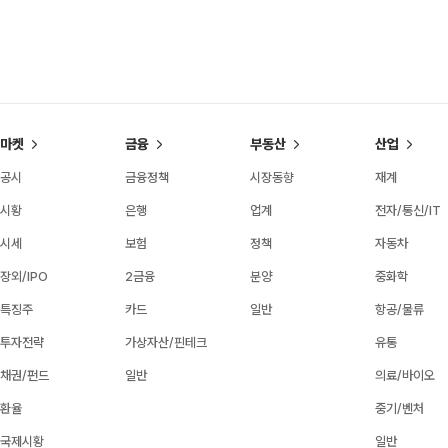
마켓
금융
부동산
산업
공시
금융정책
시장동향
재계
시황
은행
업계
전자/통신/IT
시세
보험
정책
자동차
장외/IPO
2금융
분양
중화학
특징주
카드
일반
항공/물류
투자전략
가상자산/핀테크
유통
채권/펀드
일반
의료/바이오
환율
중기/벤처
국제시황
일반