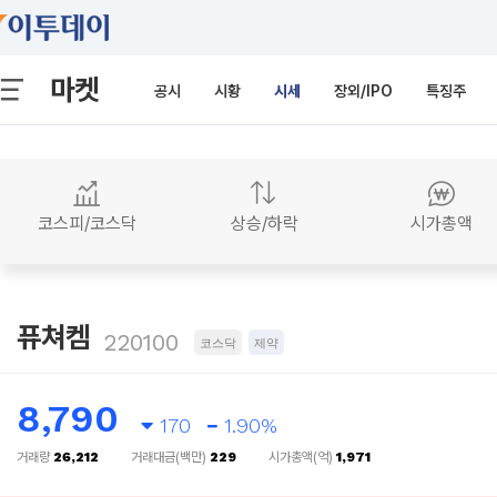
마켓
공시
시황
시세
장외/IPO
특징주
코스피/코스닥
상승/하락
시가총액
퓨쳐켐
220100
코스닥
제약
8,790
170
1.90%
거래량
26,212
거래대금(백만)
229
시가총액(억)
1,971