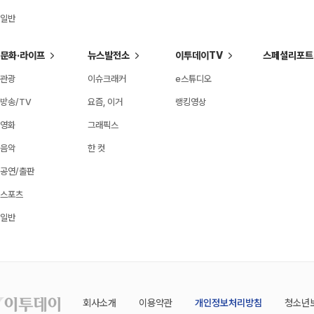
일반
문화·라이프
뉴스발전소
이투데이TV
스페셜리포트
관광
이슈크래커
e스튜디오
방송/TV
요즘, 이거
랭킹영상
영화
그래픽스
음악
한 컷
공연/출판
스포츠
일반
회사소개
이용약관
개인정보처리방침
청소년