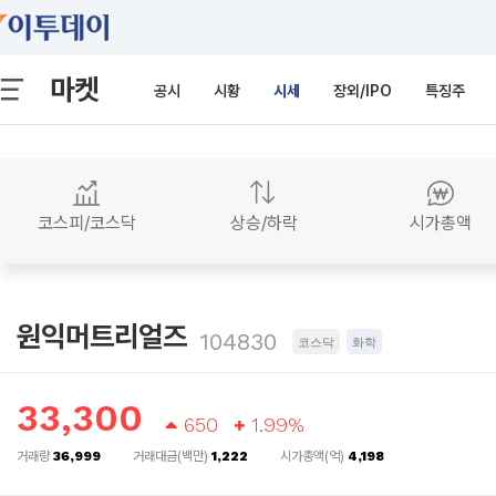
마켓
공시
시황
시세
장외/IPO
특징주
코스피/코스닥
상승/하락
시가총액
원익머트리얼즈
104830
코스닥
화학
33,300
650
1.99%
거래량
36,999
거래대금(백만)
1,222
시가총액(억)
4,198