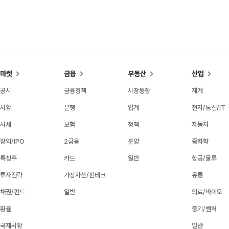
마켓
금융
부동산
산업
공시
금융정책
시장동향
재계
시황
은행
업계
전자/통신/IT
시세
보험
정책
자동차
장외/IPO
2금융
분양
중화학
특징주
카드
일반
항공/물류
투자전략
가상자산/핀테크
유통
채권/펀드
일반
의료/바이오
환율
중기/벤처
국제시황
일반