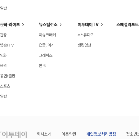
일반
문화·라이프
뉴스발전소
이투데이TV
스페셜리포트
관광
이슈크래커
e스튜디오
방송/TV
요즘, 이거
랭킹영상
영화
그래픽스
음악
한 컷
공연/출판
스포츠
일반
회사소개
이용약관
개인정보처리방침
청소년