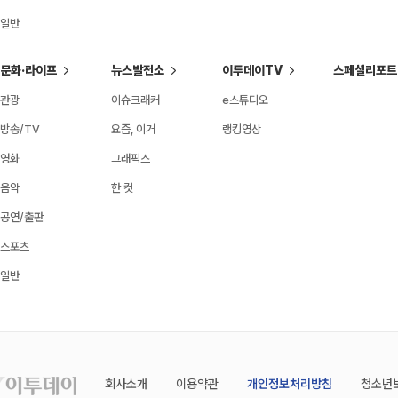
일반
문화·라이프
뉴스발전소
이투데이TV
스페셜리포트
관광
이슈크래커
e스튜디오
방송/TV
요즘, 이거
랭킹영상
영화
그래픽스
음악
한 컷
공연/출판
스포츠
일반
회사소개
이용약관
개인정보처리방침
청소년