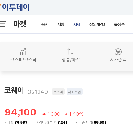
마켓
공시
시황
시세
장외/IPO
특징주
코스피/코스닥
상승/하락
시가총액
코웨이
021240
코스피
서비스업
94,100
1,300
1.40%
거래량
76,587
거래대금(백만)
7,241
시가총액(억)
66,592