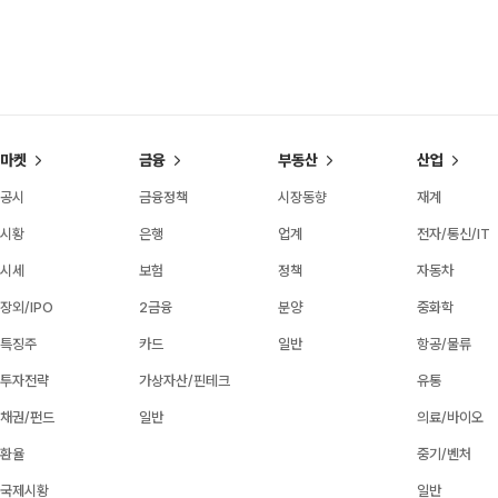
마켓
금융
부동산
산업
공시
금융정책
시장동향
재계
시황
은행
업계
전자/통신/IT
시세
보험
정책
자동차
장외/IPO
2금융
분양
중화학
특징주
카드
일반
항공/물류
투자전략
가상자산/핀테크
유통
채권/펀드
일반
의료/바이오
환율
중기/벤처
국제시황
일반