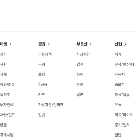
마켓
금융
부동산
산업
공시
금융정책
시장동향
재계
시황
은행
업계
전자/통신/IT
시세
보험
정책
자동차
장외/IPO
2금융
분양
중화학
특징주
카드
일반
항공/물류
투자전략
가상자산/핀테크
유통
채권/펀드
일반
의료/바이오
환율
중기/벤처
국제시황
일반