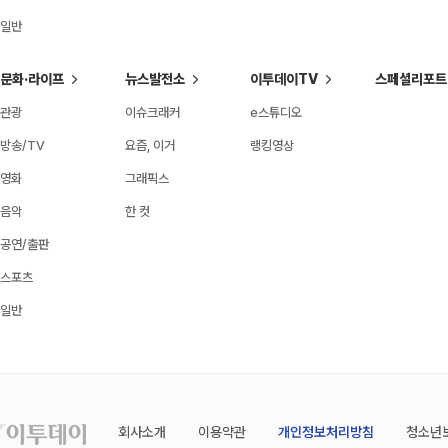
일반
문화·라이프
뉴스발전소
이투데이TV
스페셜리포트
관광
이슈크래커
e스튜디오
방송/TV
요즘, 이거
랭킹영상
영화
그래픽스
음악
한 컷
공연/출판
스포츠
일반
회사소개
이용약관
개인정보처리방침
청소년