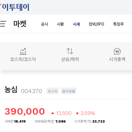
마켓
공시
시황
시세
장외/IPO
특징주
코스피/코스닥
상승/하락
시가총액
농심
004370
코스피
음식료품
390,000
13,500
3.59%
거래량
18,419
거래대금(백만)
7,086
시가총액(억)
23,722