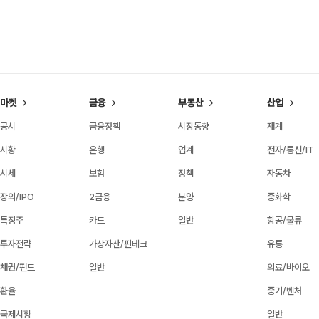
마켓
금융
부동산
산업
공시
금융정책
시장동향
재계
시황
은행
업계
전자/통신/IT
시세
보험
정책
자동차
장외/IPO
2금융
분양
중화학
특징주
카드
일반
항공/물류
투자전략
가상자산/핀테크
유통
채권/펀드
일반
의료/바이오
환율
중기/벤처
국제시황
일반