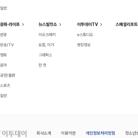
일반
문화·라이프
뉴스발전소
이투데이TV
스페셜리포트
관광
이슈크래커
e스튜디오
방송/TV
요즘, 이거
랭킹영상
영화
그래픽스
음악
한 컷
공연/출판
스포츠
일반
회사소개
이용약관
개인정보처리방침
청소년