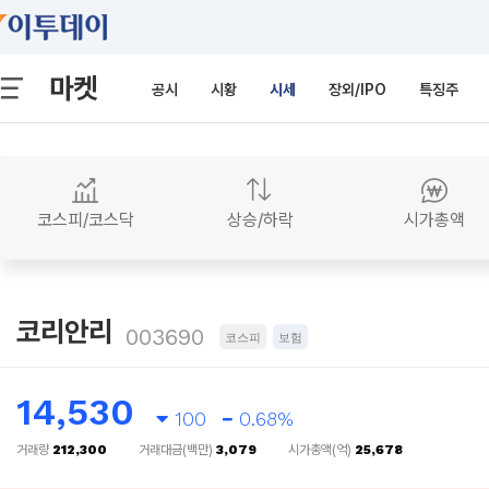
마켓
공시
시황
시세
장외/IPO
특징주
코스피/코스닥
상승/하락
시가총액
코리안리
003690
코스피
보험
14,530
100
0.68%
거래량
212,300
거래대금(백만)
3,079
시가총액(억)
25,678