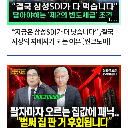
10:38
“지금은 삼성SDI가 더 낫습니다” ,결국
시장의 지배자가 되는 이유 [찐코노미]
35:31