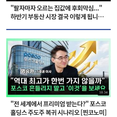
"팔자마자 오르는 집값에 후회막심..."
하반기 부동산 시장 결국 이렇게 됩니다 I
집땅지성 I 김인만, 심형석 교수
10:34
"전 세계에서 프리미엄 받는다?" 포스코
홀딩스 주도주 복귀 시나리오 [찐코노미]