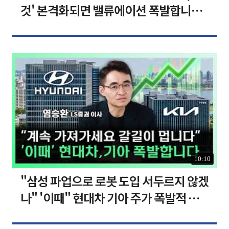
것' 본격화되면 밸류에이션 폭발합니다
[찐코노미]
10:10
"삼성 파업으로 로봇 도입 서두르지 않겠
나" '이때" 현대차 기아 주가 폭발적 성
장합니다 [찐코노미]