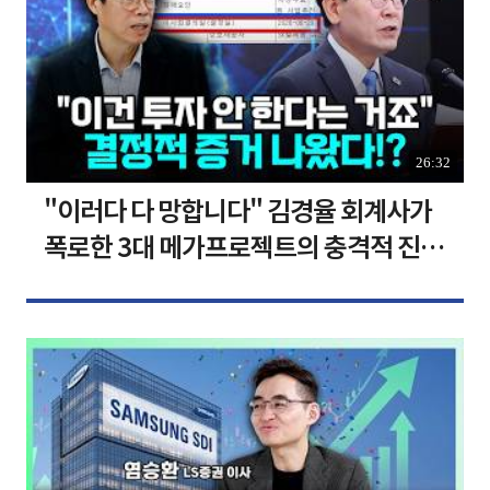
26:32
"이러다 다 망합니다" 김경율 회계사가
폭로한 3대 메가프로젝트의 충격적 진실
I 김경율 I 임윤선 I 정치대학