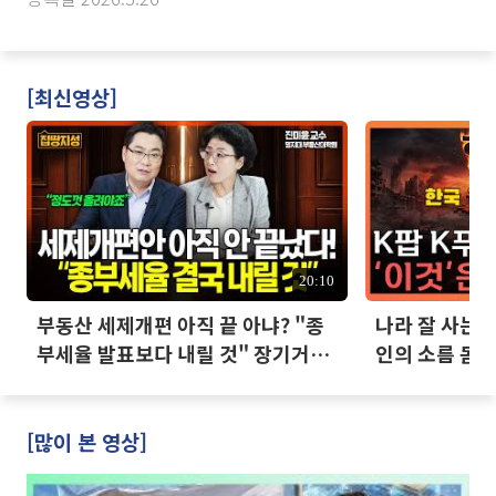
[최신영상]
20:10
부동산 세제개편 아직 끝 아냐? "종
나라 잘 사는데
부세율 발표보다 내릴 것" 장기거주
인의 소름 돋는
·양도세 전망 I 집땅지성 I 김인만,
진미윤
[많이 본 영상]