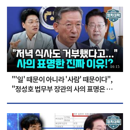
16:15
"'일' 때문이 아니라 '사람' 때문이다",
"정성호 법무부 장관의 사의 표명은 이재
명 정부의 가장 큰 위기" I 설주완 I 임윤
선 I 정치대학