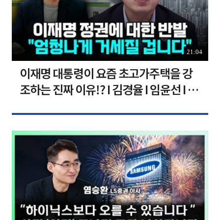
21:04
이재명 대통령이 요즘 초고가주택을 강
조하는 진짜 이유!? I 김경율 I 임윤선 I 정
치대학