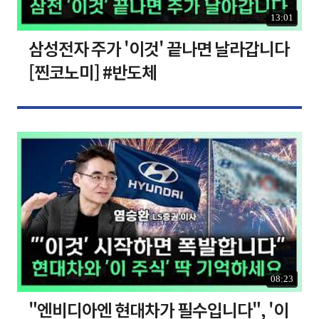
13:01
삼성전자 주가 '이것' 끝나면 날라갑니다
[찐코노미] #반도체
08:23
"엔비디아엔 현대차가 필수입니다", '이