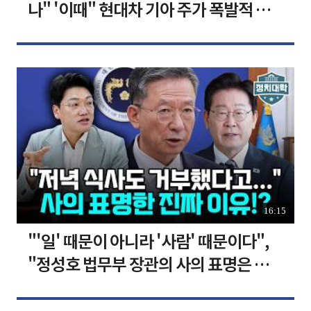
나" '이때" 현대차 기아 주가 폭발적 성
장합니다 [찐코노미]
16:15
"'일' 때문이 아니라 '사람' 때문이다",
"정성호 법무부 장관의 사의 표명은 이재
명 정부의 가장 큰 위기" I 설주완 I 임윤
선 I 정치대학