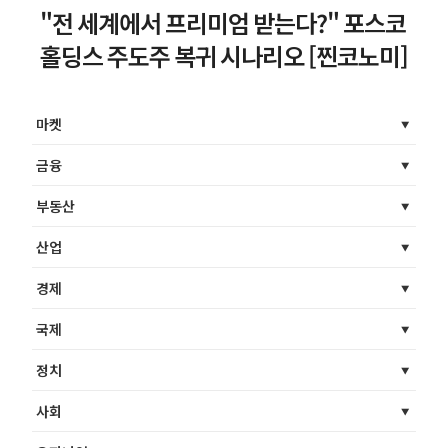
"전 세계에서 프리미엄 받는다?" 포스코
홀딩스 주도주 복귀 시나리오 [찐코노미]
마켓
금융
부동산
산업
경제
국제
정치
사회