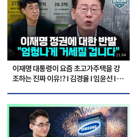
21:04
이재명 대통령이 요즘 초고가주택을 강
조하는 진짜 이유!? I 김경율 I 임윤선 I 정
치대학