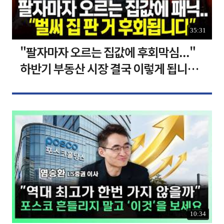
35:31
"팔자마자 오르는 집값에 후회막심..."
하반기 부동산 시장 결국 이렇게 됩니다 I
집땅지성 I 김인만, 심형석 교수
10:34