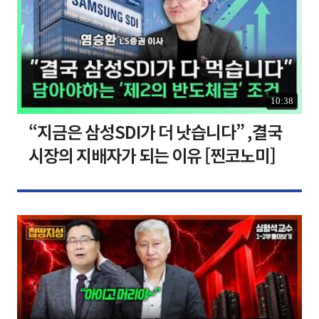
10:38
“지금은 삼성SDI가 더 낫습니다” ,결국
시장의 지배자가 되는 이유 [찐코노미]