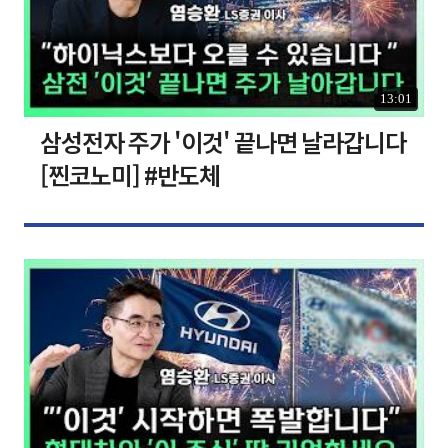
13:01
삼성전자 주가 '이것' 끝나면 날라갑니다
[찐코노미] #반도체