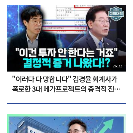
26:32
"이러다 다 망합니다" 김경율 회계사가
폭로한 3대 메가프로젝트의 충격적 진실
I 김경율 I 임윤선 I 정치대학