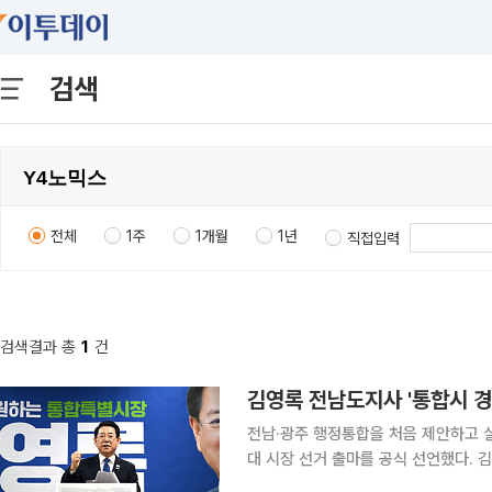
검색
전체
1주
1개월
1년
직접입력
검색결과 총
1
건
김영록 전남도지사 '통합시 경
전남·광주 행정통합을 처음 제안하고
대 시장 선거 출마를 공식 선언했다. 김 예비후보는 김대중광장과 광주시의회 브리핑룸, 순천대 열
린광장에서 잇따라 기자회견을 가졌다. 이 자리에서 "전남·광주 대통합을 계기로 수도권 일극 