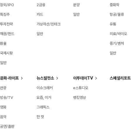
장외/IPO
2금융
분양
중화학
특징주
카드
일반
항공/물류
투자전략
가상자산/핀테크
유통
채권/펀드
일반
의료/바이오
환율
중기/벤처
국제시황
일반
일반
문화·라이프
뉴스발전소
이투데이TV
스페셜리포트
관광
이슈크래커
e스튜디오
방송/TV
요즘, 이거
랭킹영상
영화
그래픽스
음악
한 컷
공연/출판