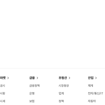
마켓
금융
부동산
산업
공시
금융정책
시장동향
재계
시황
은행
업계
전자/통신/IT
시세
보험
정책
자동차