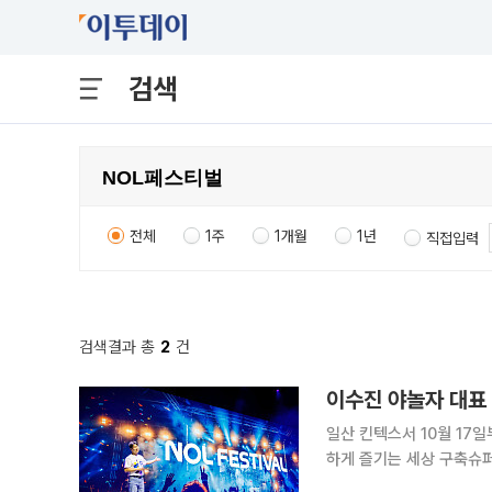
검색
전체
1주
1개월
1년
직접입력
검색결과 총
2
건
일산 킨텍스서 10월 17일
하게 즐기는 세상 구축슈퍼
누리집서 무료 초청 응모 및 예매 시작 야놀자 그룹이 10월 경기 고