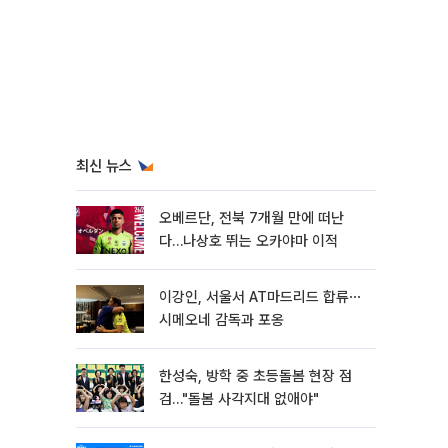
최신 뉴스
오베르단, 전북 7개월 만에 떠난
다…나상호 뛰는 오카야마 이적
이강인, 서울서 AT마드리드 합류⋯
시메오네 감독과 포옹
한성숙, 방학 중 초등돌봄 현장 점
검…"돌봄 사각지대 없애야"