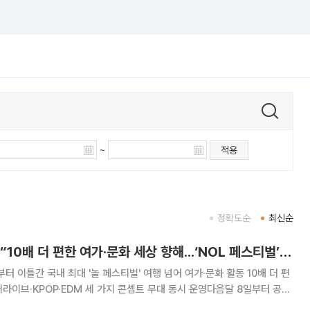
~
적용
정확도순
최신순
이수진 야놀자 대표 “10배 더 편한 여가·문화 세상 향해...‘NOL 페스티벌’ 기대하세요”[현장]
부터 이틀간 국내 최대 '놀 페스티벌' 여행 넘어 여가·문화 활동 10배 더 편
라이브·KPOP·EDM 세 가지 콘셉트 무대 동시 운영다음달 8일부터 공식
양시 일산 킨텍스에서 10만 명 규