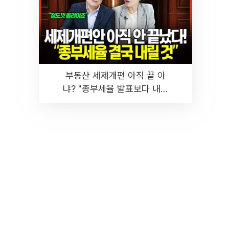
부동산 세제개편 아직 끝 아
냐? "종부세율 발표보다 내릴
것" 장기거주·양도세 전망 I 집
땅지성 I 김인만, 진미윤