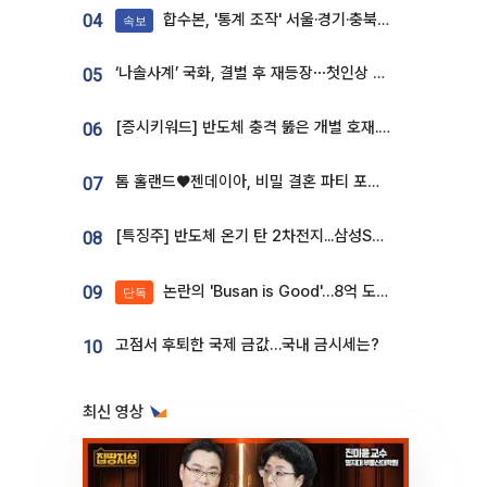
합수본, '통계 조작' 서울·경기·충북 선관위 등 추가 압수수색
04
속보
‘나솔사계’ 국화, 결별 후 재등장⋯첫인상 투표 휩쓸고 ‘인기녀’ 등극
05
[증시키워드] 반도체 충격 뚫은 개별 호재...포스코퓨처엠·에코프로·한화솔루션 '눈길'
06
톰 홀랜드♥젠데이아, 비밀 결혼 파티 포착⋯호텔 대관비만 9억
07
[특징주] 반도체 온기 탄 2차전지...삼성SDI, 장 초반 7% 넘게 껑충
08
논란의 'Busan is Good'…8억 도시브랜드, 용산 대통령실 CI 업체가 수행
09
단독
고점서 후퇴한 국제 금값…국내 금시세는?
10
최신 영상