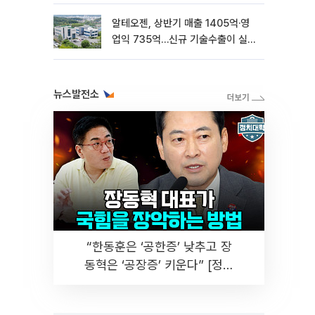
알테오젠, 상반기 매출 1405억·영
업익 735억…신규 기술수출이 실적
견인
뉴스발전소
“한동훈은 ‘공한증’ 낮추고 장
동혁은 ‘공장증’ 키운다” [정치
대학]