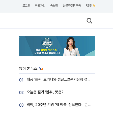
로그인
회원가입
속보창
신문/PDF 구독
RSS
많이 본 뉴스
태풍 '돌핀' 오키나와 접근…일본기상청 경로 업데이트
01
오늘은 절기 '입추', 뜻은?
02
빅뱅, 20주년 기념 '새 뱅봉' 선보인다⋯콘서트 앞두고 팝업 개최
03