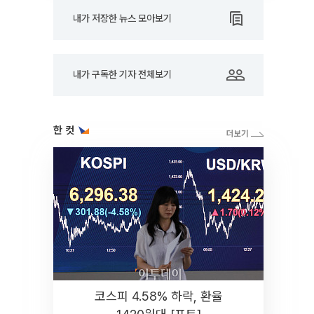
내가 저장한 뉴스 모아보기
내가 구독한 기자 전체보기
한 컷
코스피 4.58% 하락, 환율