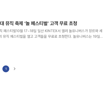
다. 야놀자는 이번 축제
대 뮤직 축제 ‘놀 페스티벌’ 고객 무료 초청
벌10월 17~18일 일산 KINTEX서 열려 놀유니버스가 장르와 세
직 페스티벌을 열고 고객들을 무료로 초청한다. 놀유니버스는 19일
퀘어 우리WON뱅킹홀에서 미디어 데이를 열고 ‘NOL FESTIVAL’ 개최
17일부터 18일까지 경기도
1