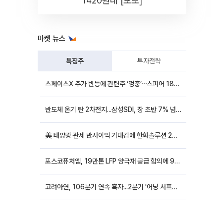
1420원대 [포토]
마켓 뉴스
특징주
투자전략
스페이스X 주가 반등에 관련주 ‘껑충’⋯스피어 18%ㆍ에이치브이엠 12%↑
반도체 온기 탄 2차전지...삼성SDI, 장 초반 7% 넘게 껑충
美 태양광 관세 반사이익 기대감에 한화솔루션 20%대·OCI홀딩스 14%대 급등
포스코퓨처엠, 19만톤 LFP 양극재 공급 합의에 9%대 강세
고려아연, 106분기 연속 흑자...2분기 '어닝 서프라이즈'에 장 초반 12%대 강세