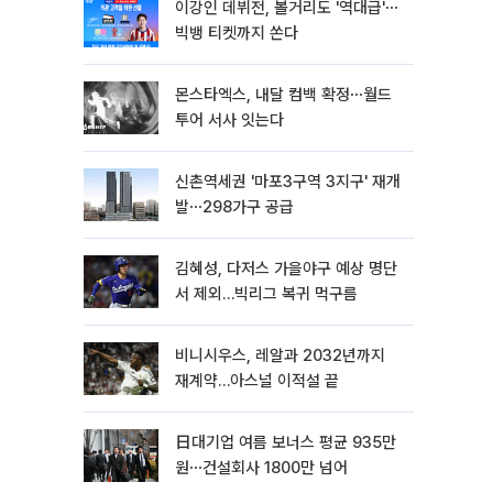
이강인 데뷔전, 볼거리도 '역대급'⋯
빅뱅 티켓까지 쏜다
몬스타엑스, 내달 컴백 확정⋯월드
투어 서사 잇는다
신촌역세권 '마포3구역 3지구' 재개
발⋯298가구 공급
김혜성, 다저스 가을야구 예상 명단
서 제외…빅리그 복귀 먹구름
비니시우스, 레알과 2032년까지
재계약…아스널 이적설 끝
日대기업 여름 보너스 평균 935만
원⋯건설회사 1800만 넘어