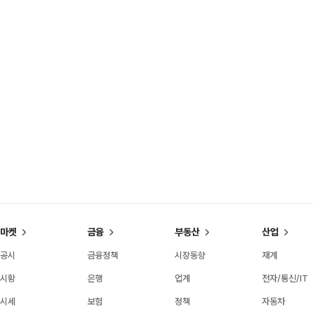
마켓
금융
부동산
산업
공시
금융정책
시장동향
재계
시황
은행
업계
전자/통신/IT
시세
보험
정책
자동차