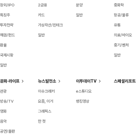
장외/IPO
2금융
분양
중화학
특징주
카드
일반
항공/물류
투자전략
가상자산/핀테크
유통
채권/펀드
일반
의료/바이오
환율
중기/벤처
국제시황
일반
일반
문화·라이프
뉴스발전소
이투데이TV
스페셜리포트
관광
이슈크래커
e스튜디오
방송/TV
요즘, 이거
랭킹영상
영화
그래픽스
음악
한 컷
공연/출판