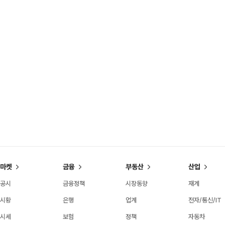
마켓
금융
부동산
산업
공시
금융정책
시장동향
재계
시황
은행
업계
전자/통신/IT
시세
보험
정책
자동차