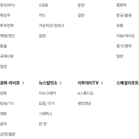
장외/IPO
2금융
분양
중화학
특징주
카드
일반
항공/물류
투자전략
가상자산/핀테크
유통
채권/펀드
일반
의료/바이오
환율
중기/벤처
국제시황
일반
일반
문화·라이프
뉴스발전소
이투데이TV
스페셜리포트
관광
이슈크래커
e스튜디오
방송/TV
요즘, 이거
랭킹영상
영화
그래픽스
음악
한 컷
공연/출판