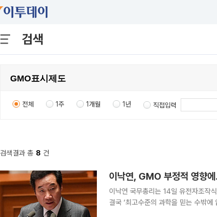
검색
전체
1주
1개월
1년
직접입력
검색결과 총
8
건
이낙연, GMO 부정적 영향
이낙연 국무총리는 14일 유전자조작식
결국 ‘최고수준의 과학을 믿는 수밖에 
총리는 이날 국회에서 열린 대정부질문