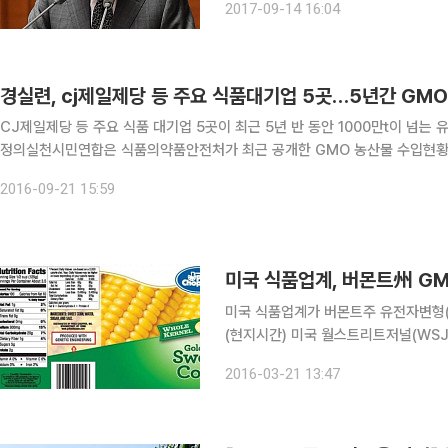
2017-09-14 16:04
했다. 이 총리는 “GMO에 대해서는
경실련, cj제일제당 등 주요 식품대기업 5곳…5년간 GMO
CJ제일제당 등 주요 식품 대기업 5곳이 최근 5년 반 동안 1000만t이 넘는 유
정의실천시민연합은 식품의약품안전처가 최근 공개한 GMO 농산물 수입현황을 21일 기
기업의 영업비밀이라며 업체별 GMO 수입현황을 밝히지 않았지만, 경실련 
2016-09-21 15:59
미국 식품업계, 버몬트州 GM
미국 식품업계가 버몬트주 유전자변형(
(현지시간) 미국 월스트리트저널(WSJ)이 보도했다. 이 법안은 식품 영
식품 여부인지를 표기하도록 해 소비자
2016-03-21 13:47
표시는 식품업계에서는 ‘주홍글씨’를 