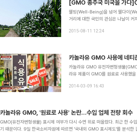
[GMO 종주국 미국을 가다]
웰빙(Well-Being)을 넘어 웰다이(
거리에 대한 국민의 관심은 나날이 커져
체'(GMO)가 처음 등장, 현재까지 논
2015-08-11 12:24
다는 주장과 인류의 건강에 치명적 재
카놀라유 GMO 사용에 네티즌
카놀라유 GMO 유전자변형생물(GMO) 표시제 여부가 다시 수면 위로 떠올랐다. 최근 한 수입 카놀
라유 제품이 GMO를 원료로 사용했을 가능성이 드러
'국내외 GMO 표시제도'를 분석한 결
2014-03-09 16:43
정이 많은 것으로 
카놀라유 GMO, '원료로 사용' 논란…수입 업체 전량 회수
GMO(유전자변형생물) 표시제 여부가 다시 수면 위로 떠올랐다. 최근 한 수
기 때문이다. 9일 한국소비자원에 따르면 '국내외 GMO 표시제도'를 분석한 결과 우리나라는 유럽 등에 비해 GMO 표시를 면제하는 예외
규정이 많은 것으로 조사됐다. 특히 유전자변형 DNA 또는 단백질이 검출