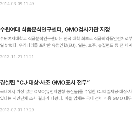
2014-03-09 11:49
수원여대 식품분석연구센터, GMO검사기관 지정
수원여자대학교 식품분석연구센터는 전국 대학 최초로 식품의약품안전처로부터
일 밝혔다. 우리나라를 포함한 유럽연합(EU), 일본, 호주, 뉴질랜드 등 전 세계 20여 개국은 GMO 기술 이용 여부를 의무적으로 표시해야
하는 GMO 표시제도를 시행하고 있다. 표시대상은 농산물, 가공식품, 건강
2013-11-21 11:21
경실련 “CJ·대상·사조 GMO표시 전무”
국내에서 가장 많은 GMO(유전자변형 농산물)를 수입한 CJ제일제당·대상·
있다는 시민단체 조사 결과가 나왔다. 이들 업체는 국내 전체 식용 GMO 대두(콩)와 옥수수의
합(이하 경실련) 소비자정의센터 조사에 따르면 각 업체 홈페이지에 등록된 C
2013-07-01 17:29