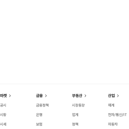
마켓
금융
부동산
산업
공시
금융정책
시장동향
재계
시황
은행
업계
전자/통신/IT
시세
보험
정책
자동차