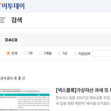
검색
전체
1주
1개월
1년
직접입력
검색결과 총
2
건
[넥스블록]가상자산 과세 또 
한국·EU·일본 2027년 정보교환 추
국 일정 영향 제한적”세이셸·싱가포르·홍콩·UA
세 시행 시점을 둘러싼 논의가 이어지는