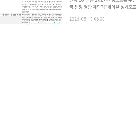
한국·EU·일본 2027년 정보교환 추
국 일정 영향 제한적”세이셸·싱가포르·홍콩·UA
세 시행 시점을 둘러싼 논의가 이어지는
2026-05-19 06:00
러싼 국제 일정 차이가 새로운 변수로 