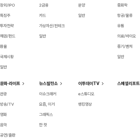
장외/IPO
2금융
분양
중화학
특징주
카드
일반
항공/물류
투자전략
가상자산/핀테크
유통
채권/펀드
일반
의료/바이오
환율
중기/벤처
국제시황
일반
일반
문화·라이프
뉴스발전소
이투데이TV
스페셜리포트
관광
이슈크래커
e스튜디오
방송/TV
요즘, 이거
랭킹영상
영화
그래픽스
음악
한 컷
공연/출판