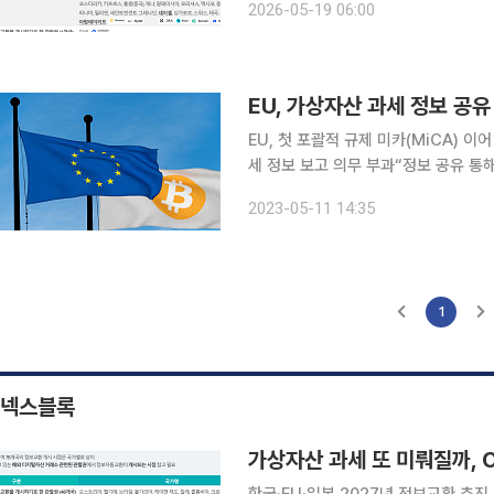
2026-05-19 06:00
러싼 국제 일정 차이가 새로운 변수로 
EU, 가상자산 과세 정보 공
EU, 첫 포괄적 규제 미카(MiCA) 이
세 정보 보고 의무 부과“정보 공유 통해 유
이 지난달 미카(MiCA) 법안 통과에
2023-05-11 14:35
채택에도 속도를 내고 있다. 해당 안이
1
넥스블록
가상자산 과세 또 미뤄질까, 