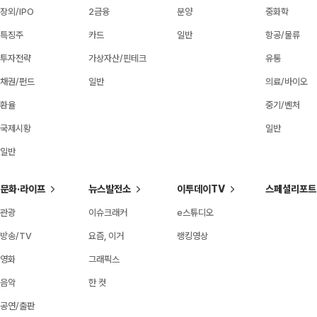
장외/IPO
2금융
분양
중화학
특징주
카드
일반
항공/물류
투자전략
가상자산/핀테크
유통
채권/펀드
일반
의료/바이오
환율
중기/벤처
국제시황
일반
일반
문화·라이프
뉴스발전소
이투데이TV
스페셜리포트
관광
이슈크래커
e스튜디오
방송/TV
요즘, 이거
랭킹영상
영화
그래픽스
음악
한 컷
공연/출판