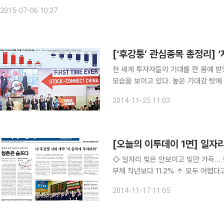
국영 여행사인 중국청년여행사(CYTS)와 중국인 관광객 한국관광 유치에 협
2015-07-06 10:27
전 세계 투자자들의 기대를 한 몸에 
모습을 보이고 있다. 높은 기대감 탓에
것으로 풀이된다. 여기에 정보 부족에 따른 불안감도 작용하고 있다는 분석이다. 아직 중국 기업들
2014-11-25 11:03
에 대한 정보가 많지 않은 탓에 어떤 
[오늘의 이투데이 1면] 일자리
◇ 일자리 빛은 안보이고 빚만 가득... 청춘은 슬프다 실업률 대비 청년실업
부채 작년보다 11.2% ↑ 모두 어렵다고 하지만 2030 청년들의 삶은 더욱 잿빛이다. 청춘은 인생의
황금기라는 말이 무색할 지경이다. 연애
2014-11-17 11:05
내집 마련에도 희망을 찾기 힘들어하