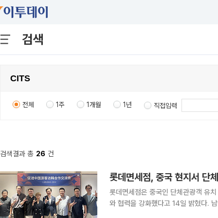
검색
전체
1주
1개월
1년
직접입력
검색결과 총
26
건
롯데면세점, 중국 현지서 단
롯데면세점은 중국인 단체관광객 유치 
와 협력을 강화했다고 14일 밝혔다. 남궁표 롯데면세점 마케팅부문장을 비롯한 주요 관계자들은 10
일부터 12일까지 2박 3일간 중국 광저우와 칭다오를