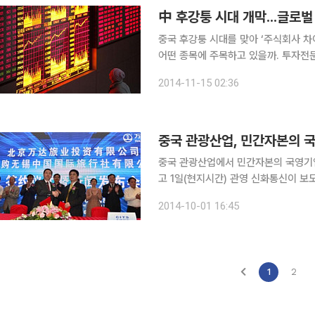
中 후강퉁 시대 개막...글로
중국 후강퉁 시대를 맞아 ‘주식회사 
어떤 종목에 주목하고 있을까. 투자전문매체 마켓워치는 17일(현지시간) 상하이증시와 홍콩증시의
교차 거래를 앞두고 골드만삭스를 비롯
2014-11-15 02:36
벌 주요 투자
중국 관광산업, 민간자본의 
중국 관광산업에서 민간자본의 국영기업
고 1일(현지시간) 관영 신화통신이 보도했다. 최근 국무원은 중국 관광업 개혁 발전
해 “중국 관광업이 개혁을 통해 동력을
2014-10-01 16:45
진입 기준과 운영 규칙을 확립하고 업
1
2