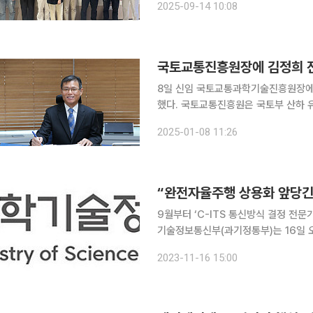
2025-09-14 10:08
정책 시행과 중국 최대 명절인 국경절 
국토교통진흥원장에 김정희 전
8일 신임 국토교통과학기술진흥원장에
했다. 국토교통진흥원은 국토부 산하 
연구개발 사업의 기획·관리·평가와 건설
2025-01-08 11:26
행하고 있다. 김정희 신임 원장
“완전자율주행 상용화 앞당긴다”
9월부터 ‘C-ITS 통신방식 결정 전문가
기술정보통신부(과기정통부)는 16일 
세대 지능형 교통체계(C-ITS) 통신방식 결
2023-11-16 15:00
교통체계(C-ITS, Cooperative-Inte