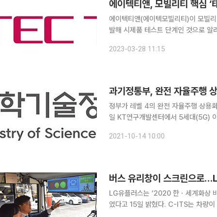
에이텍티앤, 모빌리티 핵심 ‘
에이텍티앤(에이텍모빌리티)이 모빌리티
발해 시제품 테스트 단계인 것으로 알
개발 중이다. 28일 본지 취재 결과 모빌리티 전문 기업 에이텍티앤은 원거리 비접촉 결제 방식인 태
2023-03-28 11:15
과기정통부, 완전 자율주행 상
정부가 레벨 4의 완전 자율주행 상용화를 위한 기반
일 KT연구개발센터에서 5세대(5G)
는 시간을 가졌다고 밝혔다. KT연구개발센터는 기가코리아 사업에 참여해 차세대 지능형교통체계
2021-10-14 10:00
(C-ITS) 서비스를 위한 5G V2X
버스 유리창이 스크린으로…L
LG유플러스는 ‘2020 한ㆍ세계화상 
였다고 15일 밝혔다. C-ITS는 차량
종 정보를 실시간으로 제공하는 시스템이다. LG유플러스는 이번 행사에서 C-ITS와