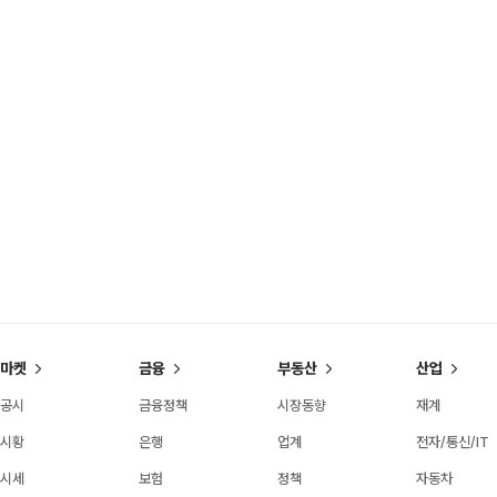
마켓
금융
부동산
산업
공시
금융정책
시장동향
재계
시황
은행
업계
전자/통신/IT
시세
보험
정책
자동차