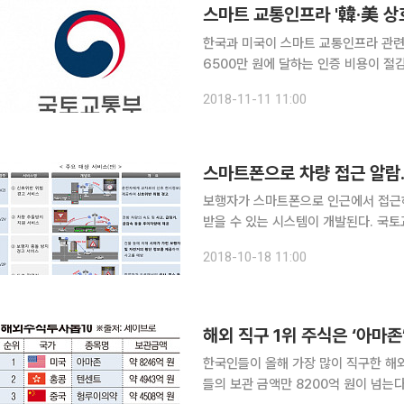
스마트 교통인프라 '韓·美 상
한국과 미국이 스마트 교통인프라 관련
6500만 원에 달하는 인증 비용이 절감될 것으로 기대된다. 국
더케이호텔에서 스마트 교통인프라의 
2018-11-11 11:00
스마트폰으로 차량 접근 알람…
보행자가 스마트폰으로 인근에서 접근하
받을 수 있는 시스템이 개발된다. 국토교통부는 19일 스마트폰 서비스 개발사와 협업해 차세대 지능
형교통체계(C-ITS)를 활용한 보행자 
2018-10-18 11:00
ITS(Cooperative Intelligent Tra
해외 직구 1위 주식은 ‘아마존
한국인들이 올해 가장 많이 직구한 해외
들의 보관 금액만 8200억 원이 넘는다. 한국예탁결제원은 25일부터 세이브로를 통해 ‘해외