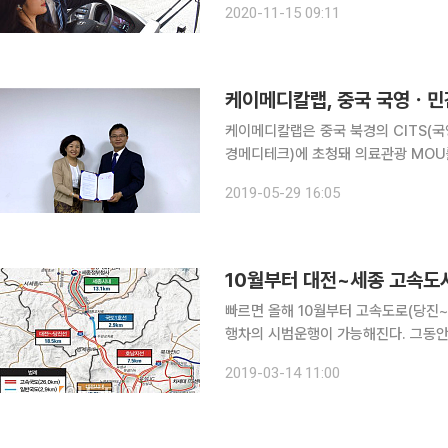
2020-11-15 09:11
트 수소 버스를 연계해 운전자와 탑승
케이메디칼랩, 중국 국영ㆍ민
케이메디칼랩은 중국 북경의 CITS(
경메디테크)에 초청돼 의료관광 MOU를 체결했다고 29
있는 중국국가기업 CITS는 건강관리
2019-05-29 16:05
할 예정이다. 북경메디테크 역
10월부터 대전~세종 고속도
빠르면 올해 10월부터 고속도로(당진
행차의 시범운행이 가능해진다. 그동
에서는 처음이다. 국토교통부는 올해 9월까지 대전~세종 첨단도로(C-ITS) 시범사업 구간에 민간
2019-03-14 11:00
참여형 자율주행협력 시험공간(리빙랩)