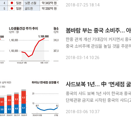
자 톱10’ 정보를 공개했다. 세이브로에
2018-07-25 18:14
에서 2017년 374만3008만 달러로 
봄바람 부는 중국 소비주… 
한중 관계 개선 기대감이 커지면서 중
중국 소비주에 관심을 높일 것을 주문
했다. 14일 한국거래소에 따르면 이달 들어 화장품업종의 상승세가 두드러진다. 아모레퍼시픽은 3
2018-03-14 10:26
월에만 9.24%, 아모레G는 10.71%
사드보복 1년… 中 ‘면세점 굴기
중국의 사드 보복 1년 사이 한국과 중
단체관광 금지로 시작된 중국의 사드(
들의 수익은 악화한 반면, 중국 면세점
2018-03-06 10:37
중국 업체들의 선전으로 한국의 세계 