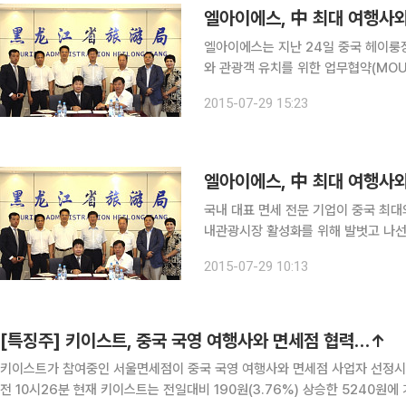
엘아이에스, 中 최대 여행사와
엘아이에스는 지난 24일 중국 헤이룽
와 관광객 유치를 위한 업무협약(MOU)을 체결했다고 
한 관광교류 촉진을 위한 송객에 적극 
2015-07-29 15:23
명 이상의 헤이룽장성 관광객을 유치할
엘아이에스, 中 최대 여행사와
국내 대표 면세 전문 기업이 중국 최
내관광시장 활성화를 위해 발벗고 나선다. 사후면세점 전문기업 엘아이에스는 지난 24일 
룽장성 하얼빈에서 중국 최대 여행사인
2015-07-29 10:13
[특징주] 키이스트, 중국 국영 여행사와 면세점 협력…↑
키이스트가 참여중인 서울면세점이 중국 국영 여행사와 면세점 사업자 선정시 고객
전 10시26분 현재 키이스트는 전일대비 190원(3.76%) 상승한 5240원에 거래 중 이다. 이 날 서울면세점은 중