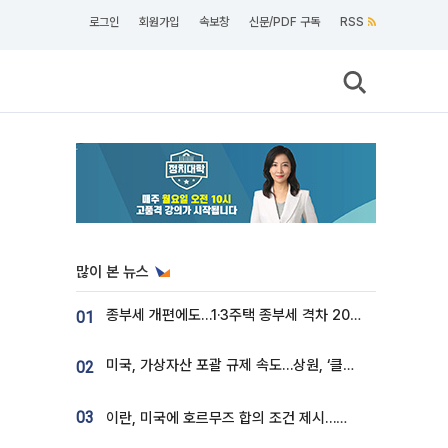
로그인
회원가입
속보창
신문/PDF 구독
RSS
많이 본 뉴스
종부세 개편에도…1·3주택 종부세 격차 2028년부터 확대
01
미국, 가상자산 포괄 규제 속도…상원, ‘클래리티법’ 9월 절차투표 추진
02
03
이란, 미국에 호르무즈 합의 조건 제시…美 “경기 아직 안 끝나” [종합]