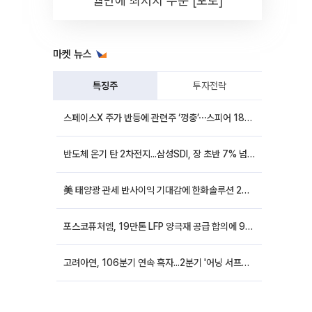
월만에 최저치 수준 [포토]
마켓 뉴스
특징주
투자전략
스페이스X 주가 반등에 관련주 ‘껑충’⋯스피어 18%ㆍ에이치브이엠 12%↑
반도체 온기 탄 2차전지...삼성SDI, 장 초반 7% 넘게 껑충
美 태양광 관세 반사이익 기대감에 한화솔루션 20%대·OCI홀딩스 14%대 급등
포스코퓨처엠, 19만톤 LFP 양극재 공급 합의에 9%대 강세
고려아연, 106분기 연속 흑자...2분기 '어닝 서프라이즈'에 장 초반 12%대 강세