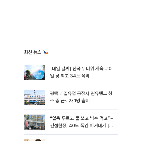
최신 뉴스
[내일 날씨] 전국 무더위 계속…10
일 낮 최고 34도 육박
평택 매일유업 공장서 연유탱크 청
소 중 근로자 1명 숨져
“얼음 두르고 물 쏘고 빙수 먹고”⋯
건설현장, 40도 폭염 이겨내기 [르
포]