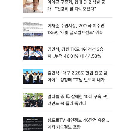
아이콘 구준회, 입대 D-2 삭발 공
개⋯"건강히 잘 다녀오겠다"
이재준 수원시장, 20개국 이주민
135명 '새빛 글로벌프렌즈' 위촉
김민석, 강원·TK도 1위 경선 3승
째…누적 46.01% 대 44.53%
김민석 “대구 2·28도 헌법 전문 담
아야”…정청래 “호남 반도체 내가
제일 잘할 것”
말다툼 중 母 살해한 10대 구속⋯반
려견도 목 졸라 죽였다
삼프로TV 개인정보 46만건 유출…
계좌·카드정보 포함