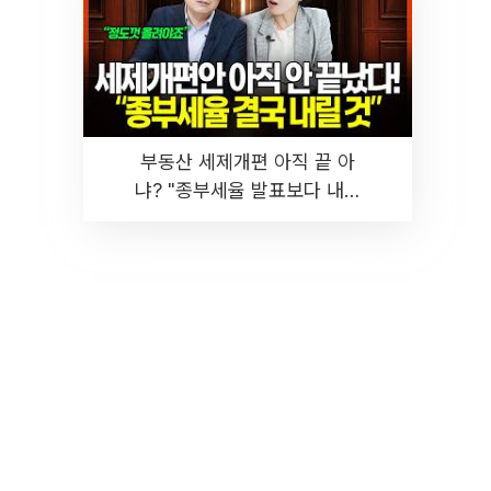
부동산 세제개편 아직 끝 아
냐? "종부세율 발표보다 내릴
것" 장기거주·양도세 전망 I 집
땅지성 I 김인만, 진미윤