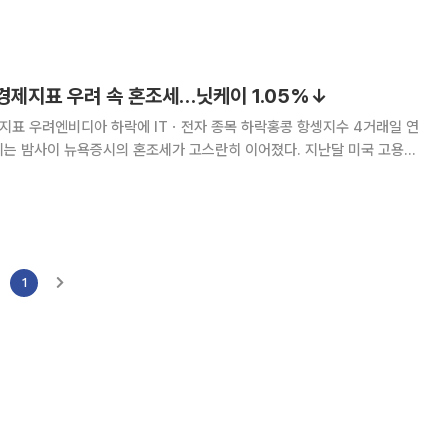
. 국가인공지능전략위원회는 25일 제2차 전체회
경제지표 우려 속 혼조세…닛케이 1.05%↓
제지표 우려엔비디아 하락에 ITㆍ전자 종목 하락홍콩 항셍지수 4거래일 연
오는 한편, 엔비디아를 포함한 주요 기술 종목의 내림세가 아시아 주요
영향을 줬다. 마켓워치와 배런스 등에 따르면 일본 닛케이2
1