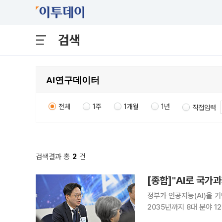
검색
전체
1주
1개월
1년
직접입력
검색결과 총
2
건
[종합]"AI로 국가
정부가 인공지능(AI)을 
2035년까지 8대 분야 
이다. 특히 미션별로 강한