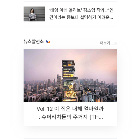
‘태양 아래 올리브’ 김초엽 작가...“인
간이라는 종보다 설명하기 어려운
한 사람을 쓰고 싶었다”[문화人터
뷰]
뉴스발전소
Vol. 12 이 집은 대체 얼마일까
: 슈퍼리치들의 주거지 [THE
RARE]