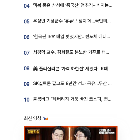
맥북 품은 삼성에 ‘중국산’ 맹추격⋯커지는 노트북 OLED 시장
04
우성빈 기장군수 ‘유튜브 정치’에…국민의힘 군의원들 집단 반발
05
‘한국판 IRA’ 베일 벗었지만…반도체·배터리 업계 “시행령이 관건”
06
서경덕 교수, 김희철도 분노한 거꾸로 태극기⋯"엉터리는 아냐, 아쉬울 뿐"
07
08
美 폴리실리콘 ‘가격 하한선’ 세웠다…K태양광 수혜 기대
SK실트론 팔고도 8년간 성과 공유…두산 인수대금 2.3조가 끝 아냐
09
블룸버그 “레버리지 거품 빠진 코스피, 변동성 최악 국면 지났을 가능성”
10
최신 영상