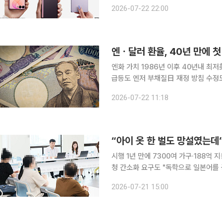
올리면서도 가격 인상폭은 최대한 억제
2026-07-22 22:00
등 핵심 부품 가격 상승으로 가격 인
엔화 가치 1986년 이후 40년내 최
급등도 엔저 부채질日 재정 방침 수정도
각” 엔ㆍ달러 환율이 21일(현지시간) 약 40년 만에 처음으로 163엔대로 올라섰다. 중동 정세가 급
2026-07-22 11:18
격히 악화되자 안전자산인 달러로 매
“아이 옷 한 벌도 망설였는
시행 1년 만에 7300여 가구·188억
청 간소화 요구도 "독학으로 일본어를 공부하던 딸에게 화상 수업이라도 시켜줄 수 있게 됐어요.“
양육비를 받지 못한 채 두 자녀를 홀로
2026-07-21 15:00
렇게 말했다. 정부가 비양육 부모를 