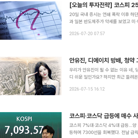
20일 국내 증시는 연쇄 폭락 이후 하
과 일본 반도체주가 약세를 보였고 미
금융위기 수준까지 낮아진 만큼 600
2026-07-20 07:57
미국 빅테크와 국내 주요 기업 실적이
안유진, 디에이치 방배, 청약
우리가 안유진이 될 수 없는 이유 네, 당연합니다. 정상급 아이돌그룹의 인기 멤버가 된다는 것이 어
디 쉬운 일인가요? 하지만 최근 들려온
은 기회, 그 기회를 잡은 능력을 향한 박탈감 이야기죠. 그룹 아이
2026-07-15 16:12
‘디에이치 방배’ 일반공급 추첨제 물
코스피 7%대·코스닥 4%대 급등…양 시장 매수 사이드카 발
등하며 7300선을 회복했다. 전날 급