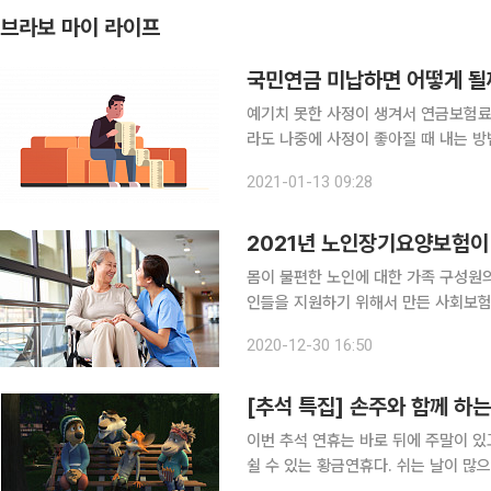
브라보 마이 라이프
국민연금 미납하면 어떻게 될
예기치 못한 사정이 생겨서 연금보험료 
라도 나중에 사정이 좋아질 때 내는 방
좋다. Q. 국민연금 미납액이 많은데 어떻게 하나요? 국민연금은 국가에서 시행하는 소득보장제도로
2021-01-13 09:28
최소 가입 기간(10년)을 채웠을 경우 
2021년 노인장기요양보험이
몸이 불편한 노인에 대한 가족 구성원의
인들을 지원하기 위해서 만든 사회보험제
인의 8%에 해당하는 77만 명이 이
2020-12-30 16:50
터 달라진다. 지난 12월 22일
[추석 특집] 손주와 함께 하
이번 추석 연휴는 바로 뒤에 주말이 있
쉴 수 있는 황금연휴다. 쉬는 날이 많