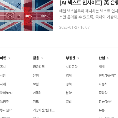
[AI 넥스트 인사이트] 英 은
매일 넥스블록이 제시하는 넥스트 인사이트
스만 톺아볼 수 있도록, 국내외 가상자
니다. 1. 英 은행, 가상자산 거래 40% 차단 및 지연시켜 영국 은행들은 가상자산 거래의 약 40%를
2026-01-27 16:07
차단하거나 지연시키고 있다. 영국 금
마켓
금융
부동산
산업
공시
금융정책
시장동향
재계
시황
은행
업계
전자/통신/IT
시세
보험
정책
자동차
장외/IPO
2금융
분양
중화학
특징주
카드
일반
항공/물류
투자전략
가상자산/핀테크
유통