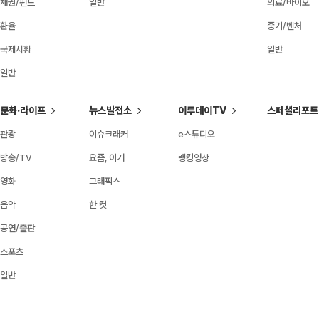
채권/펀드
일반
의료/바이오
환율
중기/벤처
국제시황
일반
일반
문화·라이프
뉴스발전소
이투데이TV
스페셜리포트
관광
이슈크래커
e스튜디오
방송/TV
요즘, 이거
랭킹영상
영화
그래픽스
음악
한 컷
공연/출판
스포츠
일반