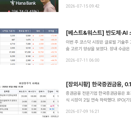
하이닉스 미국주식예탁증서(ADR) 급
2026-07-15 09:42
매수 사
[베스트&워스트] 반도체·AI
이번 주 코스닥 시장은 글로벌 기술주
숨 고르기 양상을 보였다. 장내 수급은
력을 보유한 소부장 섹터로 압축된 반
2026-07-11 06:00
가 보류 이슈가 잔존한 바이오 섹터는 
[장외시황] 한국증권금융, 0.
증권금융 전문기업 한국증권금융은 호가 1만73
식 시장이 2일 연속 하락했다. IPO(기업공개)관련 상장 예비심사 청구종목으로 특수 목적용 항법
및 항재밍 토탈 솔루션 전문기업 덕산넵코어스(
2026-07-09 16:21
인 종목으로 휴대용 엑스레이 장치 전