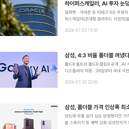
하이퍼스케일러, AI 투자 눈
알파벳ㆍ아마존 등 빅테크 5곳 추정치 분석
퍼스케일러(초대형 클라우드 사업자)들이
이 급증하면서 잉여현금흐름(FCF)이
2026-07-23 15:52
신이 22일
폴드8 울트라·폴드8·플립8 공개…AI
디스플레이 적용…28일부터 국내 사전판매 삼성전자가 폴더블 스마트폰 시장의 판을 
4대 3 비율의 콘텐츠 몰입형 모델을 
2026-07-22 22:00
을 연결하는 AI 디바이스 생태계를 전면
반도체·부품 원가 상승 반영했지만 가격
블 스토리지 등 혜택 강화 삼성전자가 차세대 폴더블 스마트폰 ‘갤럭시 Z 폴드8’ 시리즈의 출고가를