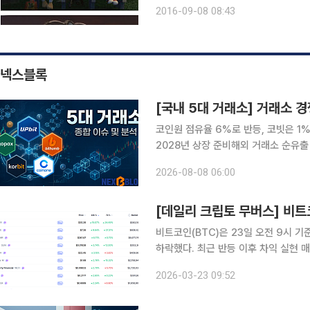
가를 길게 다녀왔다면 어쩐지 부담스럽
2016-09-08 08:43
근질근질할 테니, 그럴 땐 아이들을 위
넥스블록
[국내 5대 거래소] 거래소 
코인원 점유율 6%로 반등, 코빗은 1
2028년 상장 준비해외 거래소 순유출 560
자산거래소 경쟁 구도가 단순 거래량을 
2026-08-08 06:00
휴 안정성 확보로 빠르게 넓어지고 있다
[데일리 크립토 무버스] 비트
비트코인(BTC)은 23일 오전 9시 기
하락했다. 최근 반등 이후 차익 실현 
9555달러, 저점은 6만 7300달러
2026-03-23 09:52
면서 투자자들의 관망 심리가 일부 반