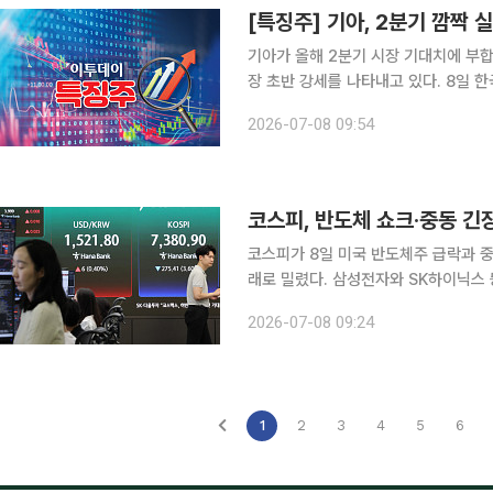
[특징주] 기아, 2분기 깜짝
기아가 올해 2분기 시장 기대치에 부
장 초반 강세를 나타내고 있다. 8일 한국거래소에 따르면 오전 9시50분 기아는 전 거래일 대비
4.81% 오른 16만1100원에 거래 중이다. 이날 LS증권은 기아의 2분기 실적이 물량 증가와
2026-07-08 09:54
선 효과에 힘입어 컨센서스에 부합할 
코스피, 반도체 쇼크·중동 긴
코스피가 8일 미국 반도체주 급락과 중
래로 밀렸다. 삼성전자와 SK하이닉스
유입되면서 장중 7300선까지 추락했다. 이날 오전 9시11분 현재 코스피는 전 거래일보다 25
2026-07-08 09:24
1
2
3
4
5
6