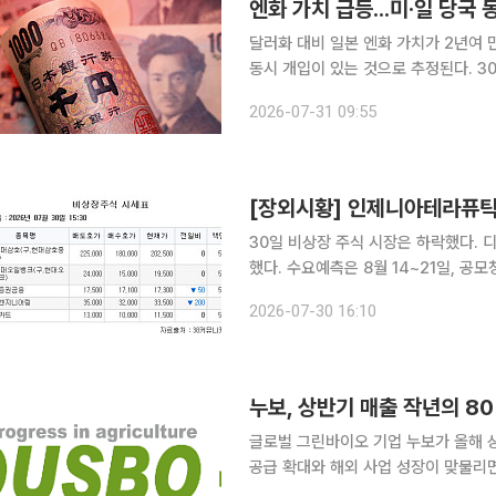
엔화 가치 급등...미·일 당국
달러화 대비 일본 엔화 가치가 2년여 
동시 개입이 있는 것으로 추정된다. 30일(현지시간) 블룸버그통신에 따르면 뉴욕 외환시장에서 엔
화는 오전 9시 반부터 급등하기 시작해 
2026-07-31 09:55
달러 대비 엔화 가치가 올라갔다는 이
[장외시황] 인제니아테라퓨틱
30일 비상장 주식 시장은 하락했다. 디지털 헬스케어 기업 스카이랩스가 공모주 청약 일정을 변경
했다. 수요예측은 8월 14~21일, 공모청약은 8월 2
업체 인제니아테라퓨틱스가 이달 30일
2026-07-30 16:10
공모가는 희망 밴드 구간 하단인 1만2
누보, 상반기 매출 작년의 8
글로벌 그린바이오 기업 누보가 올해 상
공급 확대와 해외 사업 성장이 맞물리
비료(CRF) 생산능력 확대와 미국 