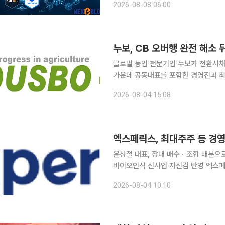
2026-08-08 06:00
휴 안정성 확보로 빠르게 넓어지고 있다
누보, CB 오버행 완전 해소 
글로벌 농업 전문기업 누보가 전환사채(
가운데 공동대표를 포함한 경영진과 최
제거한 직후 내부자들이 개인 자금을 
2026-08-04 15:08
윤상철 대표, 장내 매수ㆍ조합 배분으로
바이오인식 신사업 자신감 반영 엑스페릭스의 최대주주 및 주요 경영진이 장내 매수 등을 통해 자사
주를 연이어 매입하며 책임경영 의지를 드러내고 있다. 4일 금융
2026-08-04 10:10
엑스페릭스 최대주주인 윤상철 대표이