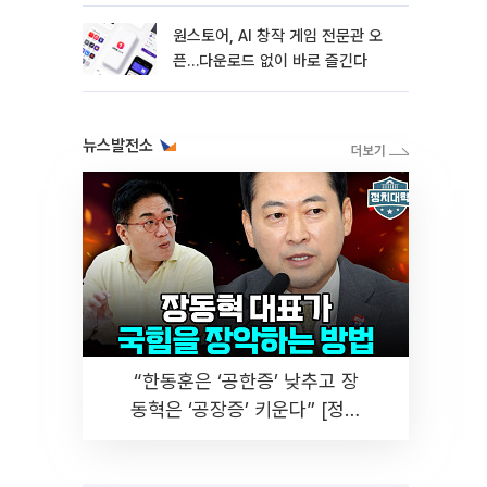
원스토어, AI 창작 게임 전문관 오
픈…다운로드 없이 바로 즐긴다
뉴스발전소
“한동훈은 ‘공한증’ 낮추고 장
동혁은 ‘공장증’ 키운다” [정치
대학]