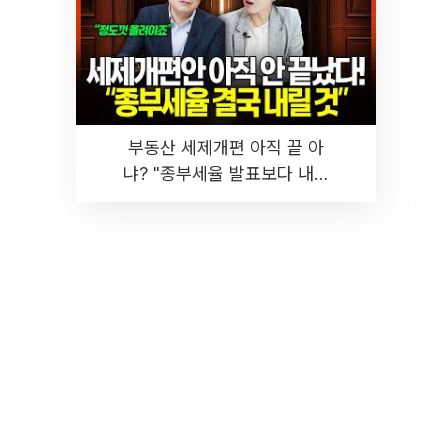
부동산 세제개편 아직 끝 아
냐? "종부세율 발표보다 내릴
것" 장기거주·양도세 전망 I 집
땅지성 I 김인만, 진미윤