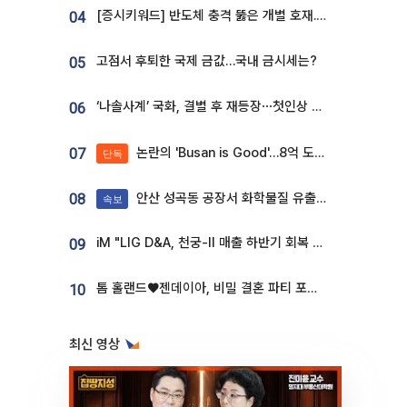
[증시키워드] 반도체 충격 뚫은 개별 호재...포스코퓨처엠·에코프로·한화솔루션 '눈길'
04
고점서 후퇴한 국제 금값…국내 금시세는?
05
‘나솔사계’ 국화, 결별 후 재등장⋯첫인상 투표 휩쓸고 ‘인기녀’ 등극
06
논란의 'Busan is Good'…8억 도시브랜드, 용산 대통령실 CI 업체가 수행
07
단독
안산 성곡동 공장서 화학물질 유출 사고 발생
08
속보
iM "LIG D&A, 천궁-II 매출 하반기 회복 전망…방산 톱픽 유지"
09
톰 홀랜드♥젠데이아, 비밀 결혼 파티 포착⋯호텔 대관비만 9억
10
최신 영상