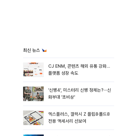
최신 뉴스
CJ ENM, 콘텐츠 해외 유통 강화…
플랫폼 성장 속도
'신병4', 미스터리 신병 정체는?⋯신
화부대 '초비상'
엑스플러스, 갤럭시 Z 플립8·폴드8
전용 액세서리 선보여