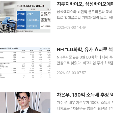
지투지바이오, 삼성바이오에피
삼성에피스와 비만약‧셀트리온과 항체 
으로 확대글로벌 기업과 협력 늘고, 적용 분야는 더 넓어져 지
랫폼을 기반으로 국내외 제약·바이오 
2026-08-03 14:49
심에서 항체의약품까지 넓히며 플랫폼 
NH "LG화학, 유가 효과로
NH투자증권은 3일 LG화학에 대해 투
만원으로 낮췄다. 비교기업 주가 하락
상 심화에 따른 판매 둔화 리스크를 반영해
2026-08-03 07:57
결 영업이익은 5996억원으로 영업이
차은우, 130억 소득세 추징
가수 겸 배우 차은우가 130억 소득세 추징에 불복
타지오는 “차은우는 법률적 판단을 받