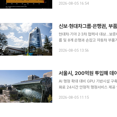
2026-08-05 16:54
데이터를 인용해 공개한 자료에 따르면
신보·현대차그룹·은행권, 부품
현대차·기아 2·3차 협력사 대상…보증비율 100%
룹 및 8개 은행과 손잡고 자동차 부품기업
차·기아, 국민·신한·하나·우리·농협·
2026-08-05 13:56
진출 활성화를 위한 상생 금융지원 업
서울시, 200억원 투입해 데
AI 행정 확대 대비 GPU 기반시설 
화로 24시간 안정적 행정서비스 제공 인공지능(AI)가 민원을 분석하고 도시를 예측하는 AI 행정이
본격화함에 따라 서울시도 이를 뒷받침할 데이터센터
2026-08-05 11:15
원 규모의 '2026년 정보자원 통합구축