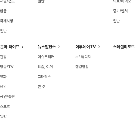
채권/펀드
일반
의료/바이오
환율
중기/벤처
국제시황
일반
일반
문화·라이프
뉴스발전소
이투데이TV
스페셜리포트
관광
이슈크래커
e스튜디오
방송/TV
요즘, 이거
랭킹영상
영화
그래픽스
음악
한 컷
공연/출판
스포츠
일반