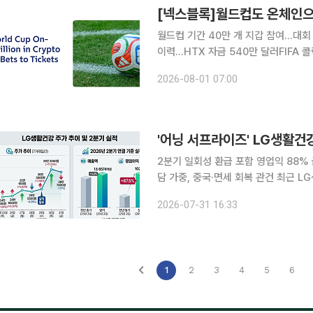
[넥스블록]월드컵도 온체인으
월드컵 기간 40만 개 지갑 참여…대회
이력…HTX 자금 540만 달러FIFA 콜렉
국제축구연맹(FIFA) 월드컵과 관련된
2026-08-01 07:00
나타났다. FIFA의 공식 디지털 수집품
'어닝 서프라이즈' LG생활건
2분기 일회성 환급 포함 영업익 88%
담 가중, 중국·면세 회복 관건 최근 LG생활건강이 올해 2분기 어닝 서프라이즈와 북미 사업 호조에
힘입어 실적 반등 신호를 쏘아 올렸다
2026-07-31 16:33
"본격적인 턴어라운드로 보기엔 이르다
1
2
3
4
5
6