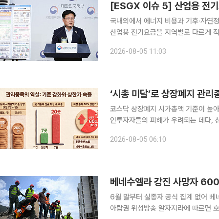
[ESGX 이슈 5] 산업용 
국내외에서 에너지 비용과 기후·자연정
산업용 전기요금을 지역별로 다르게 적
국에서는 중국산 폴리실리콘에 가격하한
2026-08-05 11:03
너지 지원금 회수에 제동을 걸었다. 
코스닥 상장폐지 시가총액 기준이 높아
인투자자들의 피해가 우려되는 데다, 
강제 퇴출로 이어질 수 있다는 분석도 나온다. 5일 한국거래소에 따르면 지난달 
2026-08-05 06:10
시가총액 기준이 유가증권시장 300억원
베네수엘라 강진 사망자 600
6월 말부터 실종자 공식 집계 없어 베네수엘라 강진 사망자가 6000명을 넘어섰다. 3일(현지시간)
아랍권 위성방송 알자지라에 따르면 