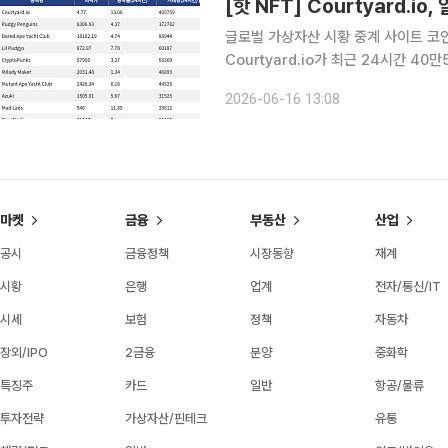
[핫 NFT] Courtyard.i
글로벌 가상자산 시황 중계 사이트 코인게
Courtyard.io가 최근 24시간 4
Courtyard.io는 현재 바닥가 4.77
2026-06-16 13:08
거래량 17만2782달러를 기록하며 바
마켓
금융
부동산
산업
공시
금융정책
시장동향
재계
시황
은행
업계
전자/통신/IT
시세
보험
정책
자동차
장외/IPO
2금융
분양
중화학
특징주
카드
일반
항공/물류
투자전략
가상자산/핀테크
유통