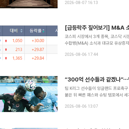
2026-08-07 16:13
CGV에 따르면 2분기 연결기준 세전
코스피 시장에서 3개 종목, 코스닥 시
수합병(M&A) 소식과 대규모 유상증
자극했다. 6일 한국거래소에 따르면 이날 코스피 시장에서 상한가를 기록한 종목은 유니켐, 상상인
2026-08-06 17:44
증권, SK
“300억 선수들과 같겠나”⋯
팀 K리그 선수들이 잉글랜드 프로축구 
붙은 뒤 빠른 패스와 슈팅 템포에서 세계 
는 5일 서울월드컵경기장에서 열린 20
2026-08-06 13:07
체감온도가 34도에 육박한 무더위 속