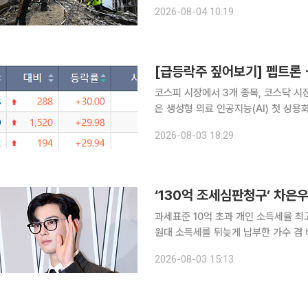
사망자 수가 6125명으로 늘었다”며 “6만
2026-08-04 10:19
는 공개되지 않았다. 베네수엘라 정부는
코스피 시장에서 3개 종목, 코스닥 시
은 생성형 의료 인공지능(AI) 첫 상용
미달에 따른 관리종목 지정 우려 속에서 
2026-08-03 18:29
국거래소에 따르면 이날 코스피 시장
‘130억 조세심판청구’ 차은우,
과세표준 10억 초과 개인 소득세율 최고 
원대 소득세를 뒤늦게 납부한 가수 겸
원에 심판을 청구한 가운데, 법조계에서
2026-08-03 15:13
이 나온다. 3일 조세 전문 변호사