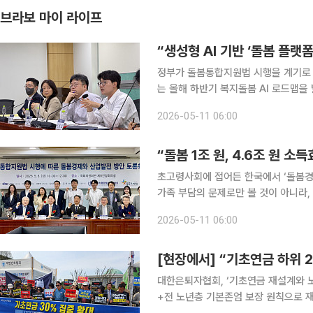
브라보 마이 라이프
“생성형 AI 기반 ‘돌봄 플랫
정부가 돌봄통합지원법 시행을 계기로 
는 올해 하반기 복지돌봄 AI 로드맵을
리, 정서지원 돌봄로봇 등 현장 사업
2026-05-11 06:00
겠다고 밝혔다. 과학기술정보통신부는 
“돌봄 1조 원, 4.6조 원 소
초고령사회에 접어든 한국에서 ‘돌봄경
가족 부담의 문제로만 볼 것이 아니라,
는 주장이다. 돌봄통합지원법 시행 이
2026-05-11 06:00
을 국가 경제와 산업정책의 한 축으로
대한은퇴자협회, ‘기초연금 재설계와 노
+전 노년층 기본존엄 보장 원칙으로 재설계해야” 기초연금을 둘러싼 정책 논