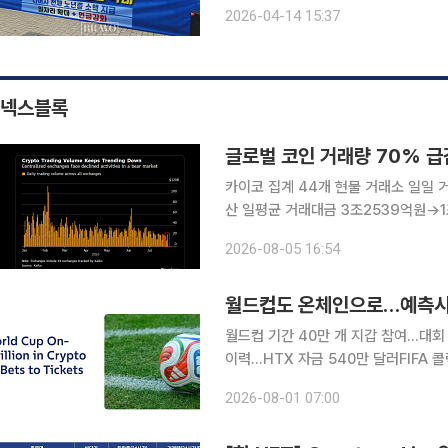
서 ‘구조 개편’으로 옮겨가야 한다는 주장이 나왔다. 대한은퇴자협회는 1
2026-04-14 15:37
연금 재설계와 노후 소득 구조 개편’ 
넥스블록
글로벌 코인 거래량 70% 급
카이코 집계 44개 현물 거래소 일일 거
산 일평균 거래대금 3조2539억원→1조
락한 사이 거래대금 감소 폭은 두 배 넘어 4일 블룸버그가 가상자산 시장조사업체 카이코(Kai
2026-08-05 16:54
데이터를 인용해 공개한 자료에 따르면
월드컵도 온체인으로…예측시장
월드컵 기간 40만 개 지갑 참여…대회
이력…HTX 자금 540만 달러FIFA 콜렉
국제축구연맹(FIFA) 월드컵과 관련된
2026-08-01 07:00
나타났다. FIFA의 공식 디지털 수집품