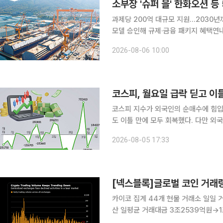
소부장 '슈퍼 을' 한화오션 등
과제당 200억 대규모 지원...2030
모델 승인해 규제·금융 패키지 혜택연내
비 정부가 글로벌 공급망을 주도할 소재·부품·장비(소부장) 핵심기업인 이른바 '슈퍼 을(乙)' 기업으
2026-08-06 10:00
로 한화오션 등 5곳을 신규 선정하고 
코스피, 월요일 급락 딛고 
코스피 지수가 외국인의 순매수에 힘입
도 이틀 만에 모두 회복했다. 다만 
전히 높은 수준에 머물러 추세적 반등 
2026-08-05 17:33
한국거래소에 따르면 코스피 지수는 전 
카이코 집계 44개 현물 거래소 일일 거
산 일평균 거래대금 3조2539억원→1조
락한 사이 거래대금 감소 폭은 두 배 넘어 4일 블룸버그가 가상자산 시장조사업체 카이코(Kai