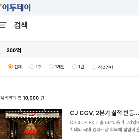
검색
전체
1주
1개월
1년
직접입력
검색결과 총
10,000
건
CJ CGV, 2분기 실적 반
CJ 4DPLEX 매출 56% 증가…영업이익 83억원 기록 CJ CGV가
확대와 국내 영화시장 회복에 힘입어 올
동기보다 20.8% 증가한 5939억5800