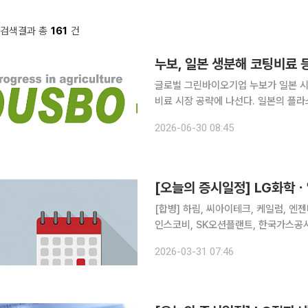
검색결과 총
161
건
누보, 일본 생분해 코팅비료 
글로벌 그린바이오기업 누보가 일본 시
비료 시장 공략에 나선다. 일본의 플
글로벌 시장 확대에 속도를 낸다는 전략이다. 글로벌 그린바이오기업 누보는 일본 시
2026-06-30 08:45
생분해 코팅비료(Biodegradable Con
[오늘의 증시일정] LG화
[합병] 하림, 씨아이테크, 케일럼, 엔젠바이오 [상호변경] 인티큐브 [주주총회] 
인스코비, SK오션플랜트, 한국가스공사
해양, 벽산, SUN&L, KC그린홀딩스
2026-03-31 07:46
풀무원, 태경산업, 강원랜드, 영흥, 황