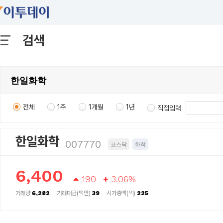
검색
전체
1주
1개월
1년
직접입력
한일화학
007770
코스닥
화학
6,400
190
3.06%
거래량
6,282
거래대금(백만)
39
시가총액(억)
225