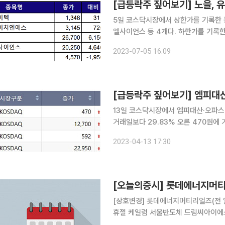
[급등락주 짚어보기] 노을, 
5일 코스닥시장에서 상한가를 기록한 
엘사이언스 등 4개다. 하한가를 기록한 종목은 노을 등 1
29.99% 급등한 1348원에 거래를 마쳤다. 반도체 업황 개선 기대감이 커지면서 반
2023-07-05 16:09
주도 상승세를 보이고 있다. 웰킵스하이
[급등락주 짚어보기] 엠피대산
13일 코스닥시장에서 엠피대산·오파스
거래일보다 29.83% 오른 470원에
지 제고 및 사업다각화를 위해 상호를
2023-04-13 17:30
한 특별한
[오늘의증시] 롯데에너지머티
[상호변경] 롯데에너지머티리얼즈(전 일진머티리얼즈) [주주총회]
휴젤 케일럼 서울반도체 드림씨아이에
브 바른손이앤에이 네패스 셀루메드 