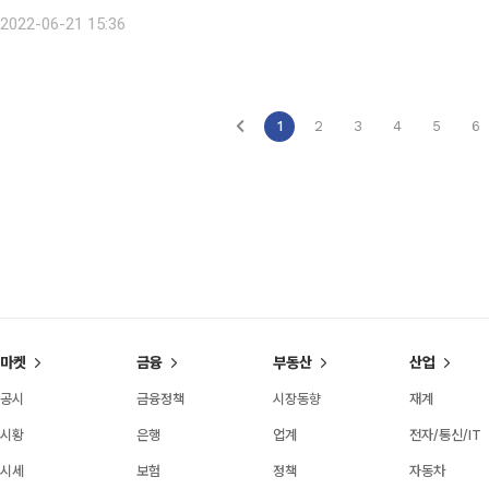
5433억 원을 매수했으며 개인은 2316억 원을, 외국인은 3195억 원을 각각
2022-06-21 15:36
1
2
3
4
5
6
마켓
금융
부동산
산업
공시
금융정책
시장동향
재계
시황
은행
업계
전자/통신/IT
시세
보험
정책
자동차