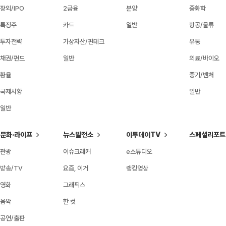
장외/IPO
2금융
분양
중화학
특징주
카드
일반
항공/물류
투자전략
가상자산/핀테크
유통
채권/펀드
일반
의료/바이오
환율
중기/벤처
국제시황
일반
일반
문화·라이프
뉴스발전소
이투데이TV
스페셜리포트
관광
이슈크래커
e스튜디오
방송/TV
요즘, 이거
랭킹영상
영화
그래픽스
음악
한 컷
공연/출판