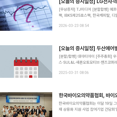
[오늘의 증시일정] LG전자·
[무상증자] TJ미디어 [분할합병] 에프
팩, IBKS제25호스팩, 한국캐피탈, 디알
온켐텍, 와이엠씨, 중앙에너비스, 아이
2026-03-23 08:54
오로스테크놀로지, 링크제니시스, 한
[오늘의 증시일정] 두산에어
[분할/합병] 대아티아이 [주주총회]
스·SUL&L·새론오토모티브·핸즈코
치큐·동아에스티·제이알글로벌리츠·모
2025-03-31 08:06
·GKL·AK홀딩스·휠라홀딩스·국보·
한국바이오의약품협회, 바이오
한국바이오의약품협회는 이달 19일 
재 상용화 지원 사업 참여기업 간담회’를 개최했다고 22
부자재 상용화 지원사업’의 3차연도를 