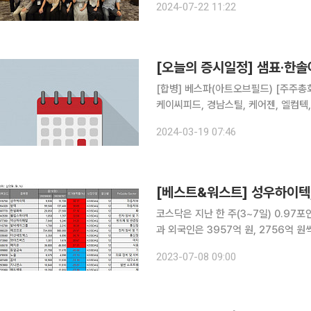
2024-07-22 11:22
[오늘의 증시일정] 샘표·한
[합병] 베스파(아트오브필드) [주주총회] 교보13호스팩, 교보15호스팩, 교보12호스팩, 큐에스아이,
케이씨피드, 경남스틸, 케어젠, 엘컴텍,
학, 롯데리츠, 고려아연, 교보14호스팩 [감사보고서제출기한] CJ제일제당, EDGC,GH신소재,HL
2024-03-19 07:46
바이오스텝,HLB제약,KC그린홀딩스, 
[베스트&워스트] 성우하이텍
코스닥은 지난 한 주(3~7일) 0.97포인
과 외국인은 3957억 원, 2756억 원씩 
현대차기아 2분기 호실적 전망에 38.17% 급등 8일 금융정보업체 에프앤가이
2023-07-08 09:00
코스닥 시장에서 가장 많이 오른 종목