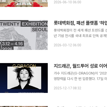
2026-06-10 06:00
션의 전설이자 ‘베이프’의 창립자인 니
롯데백화점, 패션 플랫폼 ‘하
롯데백화점이 전 세계 패션 트렌드를 선
년 기념 전시를 국내 최초로 단독 공개한다. 12일 롯데백화점에 따르면 이번 전시는 전 
도시에서만 진행되는 투어 전시다. 지
2026-03-12 06:00
할 개최
지드래곤, 월드투어 성료 이어
가수 지드래곤(G-DRAGON)이 ‘2
영향력을 다시 한 번 입증했다. 17일 미국의 글로벌 패션·라이프스타일 매거진 하입비스트
(Hypebeast)에 따르면 지드래곤은 ‘2
2025-12-17 08:32
이름을 올렸다. ‘HB100’은 하입비