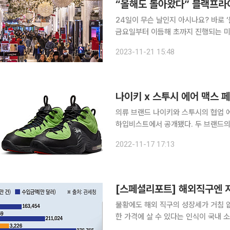
“올해도 돌아왔다” 블랙프라
24일이 무슨 날인지 아시나요? 바로 
금요일부터 이듬해 초까지 진행되는 미
핑 행사로 꼽히기도 하죠. 인터넷 쇼
2023-11-21 15:48
가 접근성의 문제로 미국만의 축제에 
나이키 x 스투시 에어 맥스 
의류 브랜드 나이키와 스투시의 협업 에어
하입비스트에서 공개됐다. 두 브랜드의 협업 에어 맥스 페니 2는 8월 ‘트리플 블랙’ 컬러웨이가 공
개된 바 있다. 에어 맥스 페니 2는 앤퍼니 ‘페니’ 하더웨이의 두 번째 시그니처 모델로, 어퍼에 더해
2022-11-17 17:13
진 가로/세로의 물결 패턴이 특징이다. 
[스페셜리포트] 해외직구엔 지
불황에도 해외 직구의 성장세가 거침 
한 가격에 살 수 있다는 인식이 국내
다. 해외 유통업체들은 국제적으로 ‘