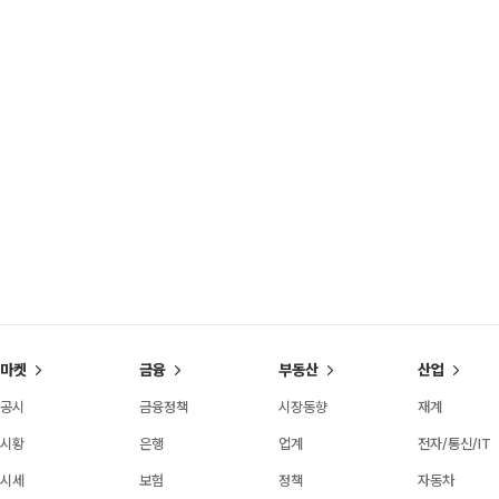
마켓
금융
부동산
산업
공시
금융정책
시장동향
재계
시황
은행
업계
전자/통신/IT
시세
보험
정책
자동차