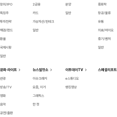
장외/IPO
2금융
분양
중화학
특징주
카드
일반
항공/물류
투자전략
가상자산/핀테크
유통
채권/펀드
일반
의료/바이오
환율
중기/벤처
국제시황
일반
일반
문화·라이프
뉴스발전소
이투데이TV
스페셜리포트
관광
이슈크래커
e스튜디오
방송/TV
요즘, 이거
랭킹영상
영화
그래픽스
음악
한 컷
공연/출판