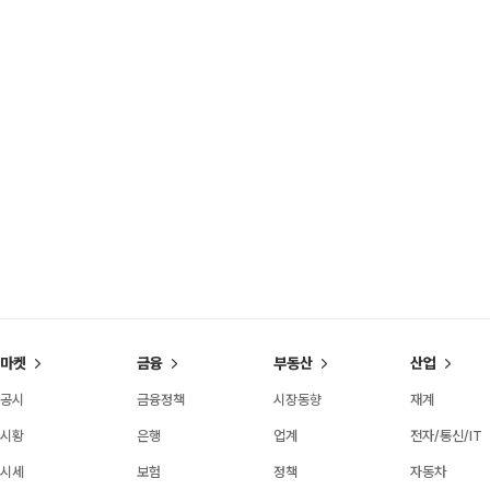
마켓
금융
부동산
산업
공시
금융정책
시장동향
재계
시황
은행
업계
전자/통신/IT
시세
보험
정책
자동차