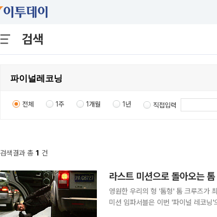
검색
전체
1주
1개월
1년
직접입력
검색결과 총
1
건
영원한 우리의 형 '톰형' 톰 크루즈가 
미션 임파서블은 이번 '파이널 레코닝'으로 그 막을 내리게 
로 돌아온 톰 크루즈가 또 어떤 스턴트