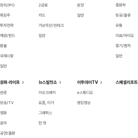
장외/IPO
2금융
분양
중화학
특징주
카드
일반
항공/물류
투자전략
가상자산/핀테크
유통
채권/펀드
일반
의료/바이오
환율
중기/벤처
국제시황
일반
일반
문화·라이프
뉴스발전소
이투데이TV
스페셜리포트
관광
이슈크래커
e스튜디오
방송/TV
요즘, 이거
랭킹영상
영화
그래픽스
음악
한 컷
공연/출판