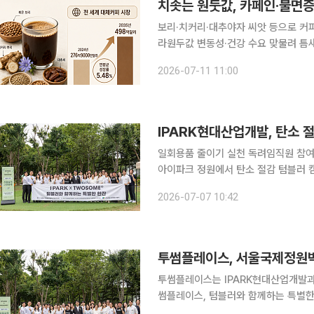
치솟는 원둣값, 카페인·불면증 
보리·치커리·대추야자 씨앗 등으로 커
라원두값 변동성·건강 수요 맞물려 틈새 시장 주목 카페인 섭취를 줄이려는
쓰지 않고 커피와 비슷한 맛을 내는 ‘
2026-07-11 11:00
증과 카페인 민감도를 호소하는 소비자
IPARK현대산업개발, 탄소 
일회용품 줄이기 실천 독려임직원 참여 ESG 활동 IPARK현대산업개발
아이파크 정원에서 탄소 절감 텀블러 
정원박람회를 찾은 시민들의 일회용품 
2026-07-07 10:42
다. 행사에는 IPARK현대산업개발과 H
투썸플레이스, 서울국제정원박
투썸플레이스는 IPARK현대산업개발과 
썸플레이스, 텀블러와 함께하는 특별한 한 잔' 
회 방문객들이 다회용기를 직접 사용하