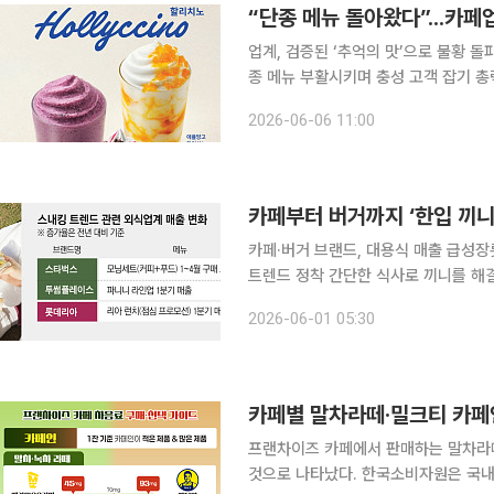
“단종 메뉴 돌아왔다”...카페
업계, 검증된 ‘추억의 맛’으로 불황 
종 메뉴 부활시키며 충성 고객 잡기 총력 국내 대표 카페 프랜차이즈들이 과거 인기를 끌었다
라진 메뉴들을 최근 잇달아 다시 선보
2026-06-06 11:00
워하는 목소리가 계속 되자, 각 브랜드
카페·버거 브랜드, 대용식 매출 급성장
트렌드 정착 간단한 식사로 끼니를 해결하는 ‘스내킹(snacking)’ 문화가 확산하면서 외식·식품업
계의 ‘한입’ 전쟁에 불이 붙었다. 
2026-06-01 05:30
카페별 말차라떼·밀크티 카페인 
프랜차이즈 카페에서 판매하는 말차라떼
것으로 나타났다. 한국소비자원은 국내 주요 프랜차이즈 카페 6개 브랜드의 말차·녹차라떼 6종과