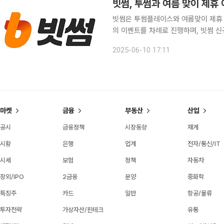
빗썸, 투썸과 여름 맞이 제휴
빗썸은 투썸플레이스와 여름맞이 제휴 
의 이벤트를 차례로 진행하며, 빗썸 신
번째 이벤트인 '썸머 럭키 위크(Summe
2025-06-10 17:11
다. 투썸플레이스 앱 '투썸하트'의 이
마켓
금융
부동산
산업
공시
금융정책
시장동향
재계
시황
은행
업계
전자/통신/IT
시세
보험
정책
자동차
장외/IPO
2금융
분양
중화학
특징주
카드
일반
항공/물류
투자전략
가상자산/핀테크
유통