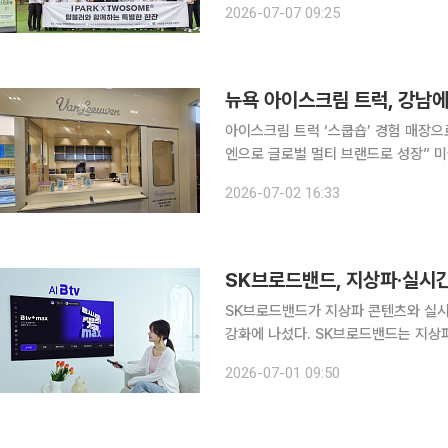
2026-07-07 09:25
마련됐다. IPARK현대산업개발은 협업
아이스크림 트럭 ‘스쿱숍’ 경험 매장으
엔으로 글로벌 멀티 브랜드로 성장” 미국 뉴욕 브루클린에서 아이스크림 트럭 한 대로 출발한 프리
미엄 아이스크림 브랜드 밴루엔이 한국
2026-07-02 16:33
첫 해외 시장이다. 2일 간담회가 열린 
SK브로드밴드, 지상파·실시간 채
SK브로드밴드가 지상파 콘텐츠와 실시
강화에 나섰다. SK브로드밴드는 지상파 3사 콘텐츠와 실시간 채널을 결합한 올인원 구독상품 'B
tv+ max'를 출시했다고 1일 밝혔다. 'B tv+ max'는 기존 월정액 상품 'B tv+'에 KBS·MBC·SBS
2026-07-01 09:50
지상파 3사 콘텐츠를 추가한 상품이다