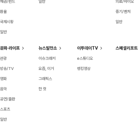
채권/펀드
일반
의료/바이오
환율
중기/벤처
국제시황
일반
일반
문화·라이프
뉴스발전소
이투데이TV
스페셜리포트
관광
이슈크래커
e스튜디오
방송/TV
요즘, 이거
랭킹영상
영화
그래픽스
음악
한 컷
공연/출판
스포츠
일반