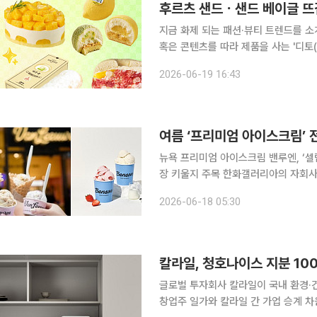
후르츠 샌드ㆍ샌드 베이글 뜨겁
지금 화제 되는 패션·뷰티 트렌드를 소
혹은 콘텐츠를 따라 제품을 사는 '디토(
의 합성어)의 눈길이 쏠린 곳은 어디일까요? 여름이 오면 어김없이 과일 디저트가 돌
2026-06-19 16:43
케이크가 봄을 알리고, 망고 빙수가 
여름 ‘프리미엄 아이스크림’ 전
뉴욕 프리미엄 아이스크림 밴루엔, ‘
장 키울지 주목 한화갤러리아의 자회사 베러스쿱크리머리가 운영하는 벤슨이 본격적으로 매장을 확
장하는 가운데 뉴욕 프리미엄 아이스크림 
2026-06-18 05:30
한다. 고밀도‧원물 중심의 프리미엄 
칼라일, 청호나이스 지분 1
글로벌 투자회사 칼라일이 국내 환경·
창업주 일가와 칼라일 간 가업 승계 차원에서 이뤄진 