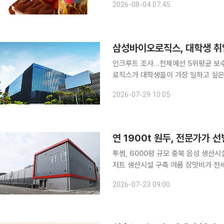
2026-08-04 07:45
지에이웍스 모바일인덱스 집계에 따르
삼성바이오로직스, 대학생 취업
인크루트 조사…전체에선 5위평균 보수, 4
로직스가 대학생들이 가장 일하고 싶은 
보상체계와 복지제도를 바탕으로 우수 인재 확보
2026-07-29 10:05
면 인크루트가 발표한 ‘2026 대학생이
투썸, 6000평 규모 충북 음성 생산
저트 생산시설 구축 여름 장맛비가 전세버스 창문을 촉촉히 적신 22일 오전 충북 음성군 금왕읍에
있는 투썸플레이스의 '어썸 페어링 플랜
2026-07-23 09:00
한 커피 향이 기분좋게 코 끝을 자극했