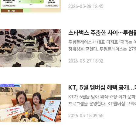
밀크티 6종 등 총 12개 차 음료를 대
2026-05-28 12:45
다. 조사 결과, 시험대상 12개 제품 
스타벅스 주춤한 사이⋯투썸플레
투썸플레이스가 대표 디저트 ‘떠먹는 
정체성을 굳힌다. 투썸플레이스는 27일 서울 영등포구 국회의사당역점에서 ‘아박’ 미디어 품평회를
열고 신제품 2종을 공개했다. 29일 출시되는 신제품은 투썸플레이스의 시그니처 디저트 ‘아박’ 시
2026-05-27 15:02
리즈로 ‘떠먹는 초코크런치 아박’과 ‘
KT, 5월 멤버십 혜택 공개
KT가 5월을 맞아 외식·쇼핑·여가·문
프로그램을 운영한다. KT멤버십 고객
X노랑통닭을 이용할 수 있다. 15일 KT는 18일부터 31일까지 고객 보답 프로그램 2차 혜택을 진행
2026-05-15 09:55
한다고 밝혔다. KT멤버십 고객은 △투