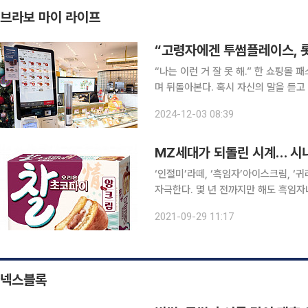
브라보 마이 라이프
“고령자에겐 투썸플레이스, 
“나는 이런 거 잘 못 해.” 한 쇼핑몰
며 뒤돌아본다. 혹시 자신의 말을 듣고
리는 줄만 길어진다. 그러다 결국 뒤 젊은이에게
2024-12-03 08:39
크 사용이 대중화되면서 우리 주변에서
MZ세대가 되돌린 시계… 시니
‘인절미’라떼, ‘흑임자’아이스크림, 
자극한다. 몇 년 전까지만 해도 흑임
수한 맛을 선호하는 시니어들이 주로 찾
2021-09-29 11:17
풍이 식품시장까지 이어지며, 전통음
넥스블록