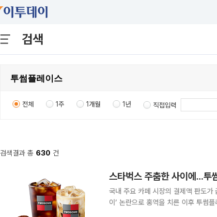
검색
전체
1주
1개월
1년
직접입력
검색결과 총
630
건
스타벅스 주춤한 사이에...투
국내 주요 카페 시장의 결제액 판도가 급격히 흔들리고 있다. 
이’ 논란으로 홍역을 치른 이후 투썸플레이스가
메가MGC커피 역시 월 결제액 1000억원 돌파를 눈