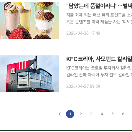
"담았는데 품절이라니"⋯벌써 
지금 화제 되는 패션·뷰티 트렌드를 소
혹은 콘텐츠를 따라 제품을 사는 '디토(
의 합성어)의 눈길이 쏠린 곳은 어디일까요? 일교차가 큰 요즘입니다. 기온이 20도
2026-04-30 17:49
다가도 해가 진 후엔 10도 아래로 뚝
KFC코리아, 사모펀드 칼라일
KFC코리아는 글로벌 투자회사 칼라일을 새
칼라일 산하 아시아 투자 펀드 칼라
스트라PE)로부터 KFC 코리아 지분 
2026-04-27 09:39
계약(SPA) 체결 이후 관련 절차를 거
1
2
3
4
5
6