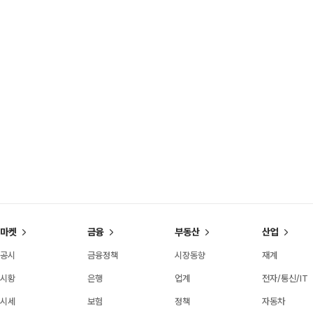
마켓
금융
부동산
산업
공시
금융정책
시장동향
재계
시황
은행
업계
전자/통신/IT
시세
보험
정책
자동차