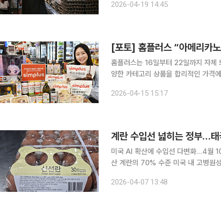
2026-04-19 14:45
균 소매가보다 약 15% 저렴한 5890
[포토] 홈플러스 “아메리카노 
홈플러스는 16일부터 22일까지 자체 브
양한 카테고리 상품을 합리적인 가격에
다. 먼저 ‘심플러스 아메리카노·스위트 아메리카노’는 각 1000원에 팔고, 19일부터 재고 소진 시까
2026-04-15 15:17
지 농림축산검역본부와 식약처의 위생 
계란 수입선 넓히는 정부…태국
미국 AI 확산에 수입선 다변화…4월 
산 계란의 70% 수준 미국 내 고병원성 조류인플루엔자(AI) 확산으로 계란 수급 불안 우려가 커지
는 가운데 정부가 처음으로 태국산 신
2026-04-07 13:48
수입 구조를 분산해 돌발 변수에 대응하