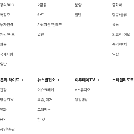
장외/IPO
2금융
분양
중화학
특징주
카드
일반
항공/물류
투자전략
가상자산/핀테크
유통
채권/펀드
일반
의료/바이오
환율
중기/벤처
국제시황
일반
일반
문화·라이프
뉴스발전소
이투데이TV
스페셜리포트
관광
이슈크래커
e스튜디오
방송/TV
요즘, 이거
랭킹영상
영화
그래픽스
음악
한 컷
공연/출판