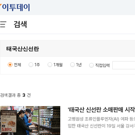
검색
전체
1주
1개월
1년
직접입력
검색결과 총
3
건
'태국산 신선란 소매판매 시작
고병원성 조류인플루엔자(AI) 여파 
입한 태국산 신선란이 19일 서울 강
국산 신선란을 이달 말까지 순차적으로 