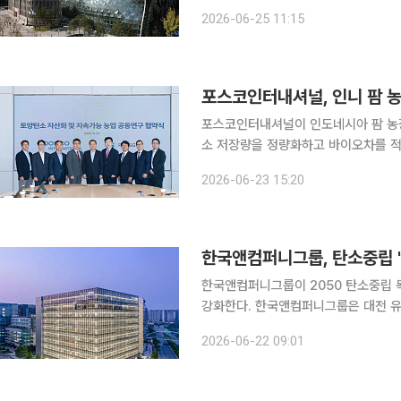
시장이 참석해 수상자들에게 직접 상을 수여했다고 밝혔다. 올해
2026-06-25 11:15
만큼 서울시는 기후위기 대응과 탄소중
포스코인터내셔널, 인니 팜 농
포스코인터내셔널이 인도네시아 팜 농장
소 저장량을 정량화하고 바이오차를 적
즈니스 모델을 모색한다. 포스코인터내셔널은 23일 서울 포스코센터에서 국제ESG협회와 토양탄
2026-06-23 15:20
소 자산화 및 지속가능 농업 공동연구
한국앤컴퍼니그룹, 탄소중립 '원
한국앤컴퍼니그룹이 2050 탄소중립 
강화한다. 한국앤컴퍼니그룹은 대전 유성구 한국엔지니어링랩에서 사업형 지주회사 한국앤컴퍼니
와 핵심 계열사인 한국타이어앤테크놀
2026-06-22 09:01