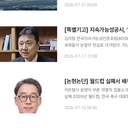
실행 전략 마련에 집중해야 한다는 목
2026-07-21 05:00
우할 핵심 과제로 안정적인 전력 공급과
[특별기고] 지속가능성공시, 
김의형 한국지속가능성인증포럼(KOSRA) 회장 담론으로만 그칠 것 같던 환경·사
과제들이 눈앞의 현실로 다가왔다. 지
확정안은 2월에 공개되었던 초안에 비해
2026-07-17 12:08
를 의무화한다는 것인데 첫해에는 10
[논현논단] 월드컵 실패서 배
카르텔식 운영이 부른 자멸적 침몰소극
실해 2026년 월드컵, 한국 축구 대표팀의 성적은 단순한 패배 이상이었다. 조별리그 부진과 전술적
혼란, 결정적 순간의 붕괴는 국민에게
2026-07-16 06:00
최선의 카드가 있었음에도 감독이 자신