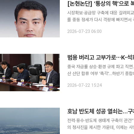
[논현논단] ‘통상의 핵’으로
시장확보·공급망 구축에 대응 갈려외교
를 중동 정세가 다시 격랑에 빠지면서 국제유가와 천연가스 가격이 요동치고 있다. 호르무즈해협의
통항 차질은 원유와 액화천연가스(LNG
2026-07-23 06:00
흔들고 있다. 에너지 위기가 곧 제조
범용 버리고 고부가로⋯K-석화
중국 자급률 상승·환경 규제 파고 직면
산 산단 합류 여부 '촉각'…하반기 종합대책 '부활 분수령' 여수 국
롯데케미칼·한화솔루션·DL케미칼 등 석
2026-07-22 15:24
편’은 벼랑 끝에 내몰린 한국 석화 산
전력·용수·반도체 생태계 구축이 관건“실행력 높일 
의 청사진을 제시한 가운데, 이제는 