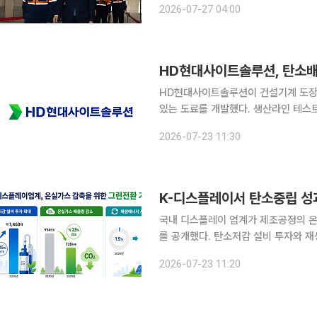
2026-07-27 04:00
에 준공된 전기로는 단일 설비 기준 국
HD현대사이트솔루션이 건설기계 도장 
있는 도료를 개발했다. 생산라인 테스트
계획이다. HD현대의 건설기계부문 중간 지주사인 HD현대사이트솔루션은 최근 굴착기와 휠로더
2026-07-23 11:30
등 건설기계 도장 공정에서 발생하는 탄
K-디스플레이서 탄소중립 성
국내 디스플레이 업계가 제조공정의 온
를 공개했다. 탄소저감 설비 투자와 재
환경 공정가스 개발도 본격화하며 탄소중립 전환에 
2026-07-23 11:20
22일부터 24일까지 서울 코엑스에서 열