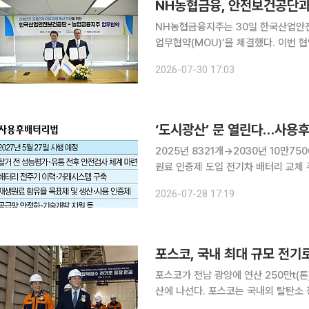
NH농협금융, 안전보건공단과 
NH농협금융지주는 30일 한국산업안
업무협약(MOU)’을 체결했다. 이번 협약은 정부의 ‘노동안전 종합대책’에 발맞춰 안전보건과 금융
을 결합해 기업의 지속가능한 성장을 
2026-07-30 17:03
과 금융이 만나 기업의 안전관리 역량 
‘도시광산’ 문 열린다…사용후
2025년 8321개→2030년 10만
원료 인증제 도입 전기차 배터리 교체 주기가 본격적으로 돌아오면서 향후 5년 내 국내에서 배출되
는 사용 후 배터리가 연간 10만개를 
2026-07-28 17:19
관리하는 법적 기반이 마련되는 등 산업
포스코가 전남 광양에 연산 250만t(
산에 나선다. 포스코는 국내외 탈탄소 정책에 부응하고 고객사의 탄소저감 제품 공급 요구에 적극적
으로 대응하기 위해 2024년 2월 전