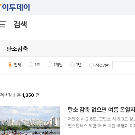
검색
전체
1주
1개월
1년
직접입력
검색결과 총
1,350
건
탄소 감축 없으면 여름 온열지
저탄소 시 2.6도, 고탄소 시 6.3도
열스트레스 위험 더 커 극한 폭염이 이어지는 가운데 탄소 감축이 이뤄지지 않으면 21세기 후반 우
리나라의 여름철 평균 온열지수가 33