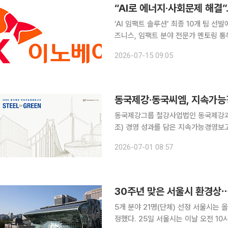
“AI로 에너지·사회문제 해결
‘AI 임팩트 솔루션’ 최종 10개 팀 선
즈니스, 임팩트 분야 전문가 멘토링 통해 사업화 지원 SK이노베이션이 
사회 문제를 해결할 청년 창업팀 10곳을 선정하고
2026-07-15 09:05
‘AI 임팩트 솔루션’ 사업의 최종 선발
동국제강·동국씨엠, 지속가능
동국제강그룹 철강사업법인 동국제강과 
조) 경영 성과를 담은 지속가능경영보고
브 대응 등 철강업계를 둘러싼 규제 환경 변화에 대
2026-07-01 08:57
동국씨엠이 ‘2026년 지속가능경영보
30주년 맞은 서울시 환경상⋯
5개 분야 21명(단체) 선정 서울시는 올해 30회를 맞는 ‘서울특별시 환경상’ 수상자 21명(단체)을 선
정했다. 25일 서울시는 이날 오전 10시 동대문디자인플라자(DDP)에서 열린 시상식에 오세훈 서울