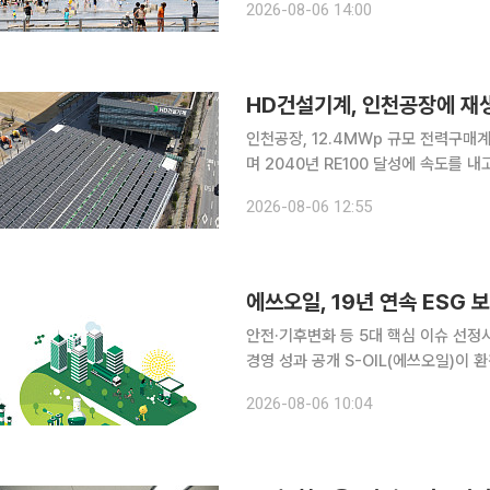
2026-08-06 14:00
치단체 3곳 중 2곳에서는 가벼운 야
HD건설기계, 인천공장에 재
인천공장, 12.4MWp 규모 전력구매계약 체결 HD건설기계가 사업장의 재생에
며 2040년 RE100 달성에 속도를 내고 있다고 6일 밝혔다
복수의 재생에너지 발전사업자와 총 12
2026-08-06 12:55
했다. 이번 계약을 통해 HD건설기
에쓰오일, 19년 연속 ESG
안전·기후변화 등 5대 핵심 이슈 선정
경영 성과 공개 S-OIL(에쓰오일)이 환경·사회·지배구조 분야의 주요 성과를 담은 ‘2025 ESG 보고
서’를 발간했다고 6일 밝혔다. 2008년 첫 보
2026-08-06 10:04
업 활동이 환경과 사회에 미치는 영향