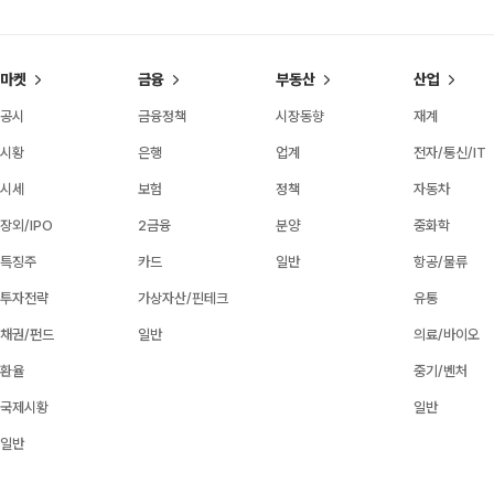
마켓
금융
부동산
산업
공시
금융정책
시장동향
재계
시황
은행
업계
전자/통신/IT
시세
보험
정책
자동차
장외/IPO
2금융
분양
중화학
특징주
카드
일반
항공/물류
투자전략
가상자산/핀테크
유통
채권/펀드
일반
의료/바이오
환율
중기/벤처
국제시황
일반
일반