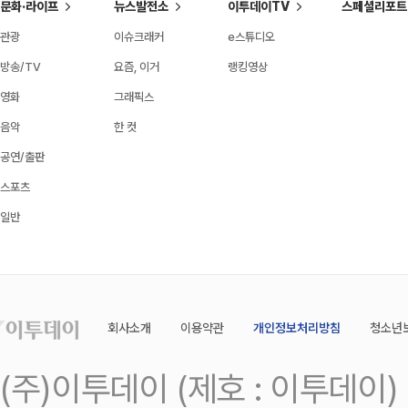
문화·라이프
뉴스발전소
이투데이TV
스페셜리포트
관광
이슈크래커
e스튜디오
방송/TV
요즘, 이거
랭킹영상
영화
그래픽스
음악
한 컷
공연/출판
스포츠
일반
회사소개
이용약관
개인정보처리방침
청소년
(주)이투데이 (제호 : 이투데이