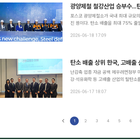
광양제철 철강산업 승부수...
포스코 광양제철소가 국내 최대 규모의 전기로를 구축했다. 철
진 셈이다. 탄소 배출을 최대 75% 줄일 수 있는 저탄소 생산체제를 기반으로 글로벌 탄소규제에 대
응하고 있다. 따라서 미래 철강시장 주도권 확보에 나섰다는 것이다. 광양이 국내 철강산업 탈탄소
2026-06-18 17:09
전
탄소 배출 상위 한국, 고배출 
난감축 업종 자금 공백 메우려면정부 마중물 및 로드맵 마
강·석유화학 등 고배출 산업의 탈탄소
확보할 수 있는 '전환금융 가이드라인' 마련이
2026-06-17 18:07
17일 오후 2시 서울 중구 대신343에서
1
2
3
4
5
6