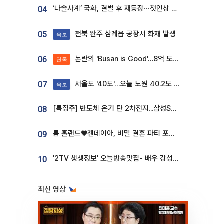
‘나솔사계’ 국화, 결별 후 재등장⋯첫인상 투표 휩쓸고 ‘인기녀’ 등극
04
전북 완주 삼례읍 공장서 화재 발생
05
속보
논란의 'Busan is Good'…8억 도시브랜드, 용산 대통령실 CI 업체가 수행
06
단독
서울도 '40도'…오늘 노원 40.2도 기록
07
속보
[특징주] 반도체 온기 탄 2차전지...삼성SDI, 장 초반 7% 넘게 껑충
08
톰 홀랜드♥젠데이아, 비밀 결혼 파티 포착⋯호텔 대관비만 9억
09
'2TV 생생정보' 오늘방송맛집- 배우 강성진 단골! 쌀국수ㆍ푸팟퐁 커리 맛집 '블○○○'
10
최신 영상