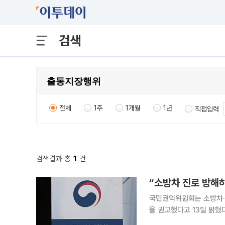
검색
전체
1주
1개월
1년
직접입력
검색결과 총
1
건
국민권익위원회는 소방차·
을 권고했다고 13일 밝혔다. 이번 권고안에는 출동 지장 행위에 대한 누적 위반 과태료 강
의무 위반 시 벌점 부과 