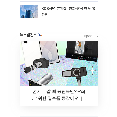
KDB생명 본입찰, 한화·흥국·한투 '3
파전'
뉴스발전소
콘서트 갈 때 응원봉만?⋯'최
애' 위한 필수품 등장이오! [솔
드아웃]