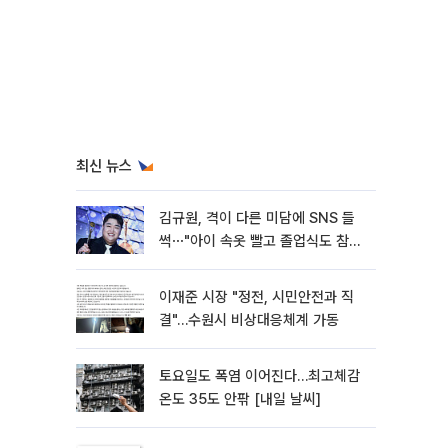
최신 뉴스
김규원, 격이 다른 미담에 SNS 들
썩⋯"아이 속옷 빨고 졸업식도 참
석"
이재준 시장 "정전, 시민안전과 직
결"…수원시 비상대응체계 가동
토요일도 폭염 이어진다…최고체감
온도 35도 안팎 [내일 날씨]