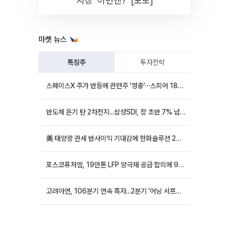
시장 '이번엔?' [포토]
마켓 뉴스
특징주
투자전략
스페이스X 주가 반등에 관련주 ‘껑충’⋯스피어 18%ㆍ에이치브이엠 12%↑
반도체 온기 탄 2차전지...삼성SDI, 장 초반 7% 넘게 껑충
美 태양광 관세 반사이익 기대감에 한화솔루션 20%대·OCI홀딩스 14%대 급등
포스코퓨처엠, 19만톤 LFP 양극재 공급 합의에 9%대 강세
고려아연, 106분기 연속 흑자...2분기 '어닝 서프라이즈'에 장 초반 12%대 강세