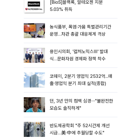
[BioS]블랙록, 알테오젠 지분
5.03% 취득
농식품부, 폭염·가뭄 특별관리기간
운영…차관 총괄 대응체계 격상
용인시의회, '컬처노믹스Ⅲ' 발대
식…문화자원 경제화 정책 착수
코웨이, 2분기 영업익 2532억...매
출·영업익 분기 최대 실적(종합)
던, 3년 만의 컴백 심경⋯"불완전한
모습도 솔직하게"
반도체공학회 "주 52시간제 개선
시급…美·中에 추월당할 수도"