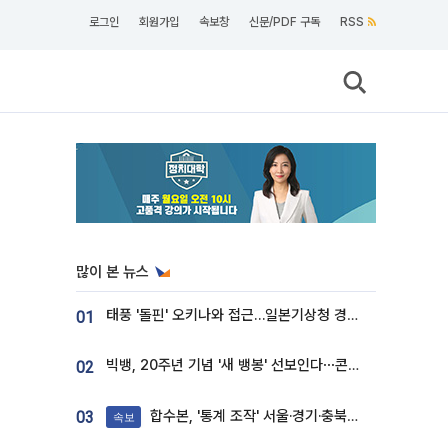
로그인
회원가입
속보창
신문/PDF 구독
RSS
많이 본 뉴스
태풍 '돌핀' 오키나와 접근…일본기상청 경로 업데이트
01
빅뱅, 20주년 기념 '새 뱅봉' 선보인다⋯콘서트 앞두고 팝업 개최
02
합수본, '통계 조작' 서울·경기·충북 선관위 등 추가 압수수색
03
속보