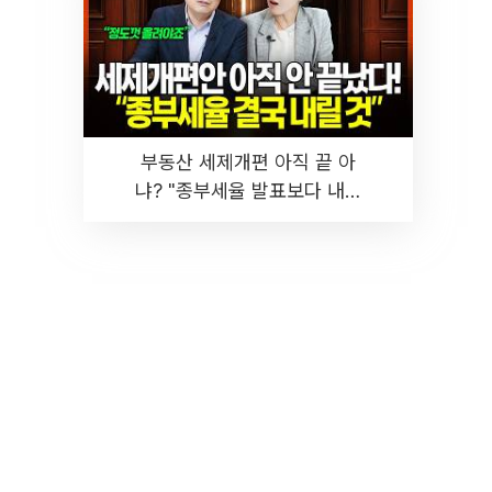
부동산 세제개편 아직 끝 아
냐? "종부세율 발표보다 내릴
것" 장기거주·양도세 전망 I 집
땅지성 I 김인만, 진미윤