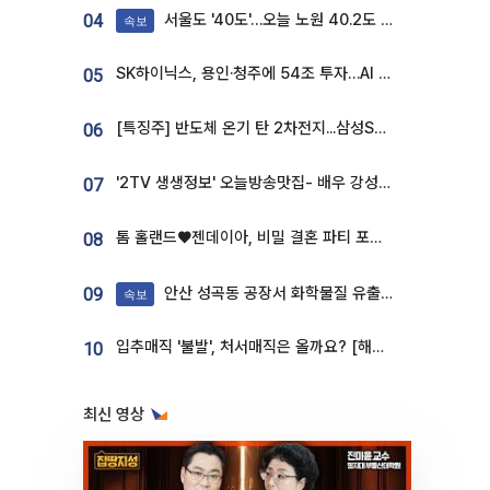
서울도 '40도'…오늘 노원 40.2도 기록
04
속보
SK하이닉스, 용인·청주에 54조 투자…AI 메모리 생산기지 키운다
05
[특징주] 반도체 온기 탄 2차전지...삼성SDI, 장 초반 7% 넘게 껑충
06
'2TV 생생정보' 오늘방송맛집- 배우 강성진 단골! 쌀국수ㆍ푸팟퐁 커리 맛집 '블○○○'
07
톰 홀랜드♥젠데이아, 비밀 결혼 파티 포착⋯호텔 대관비만 9억
08
안산 성곡동 공장서 화학물질 유출 사고 발생
09
속보
입추매직 '불발', 처서매직은 올까요? [해시태그]
10
최신 영상