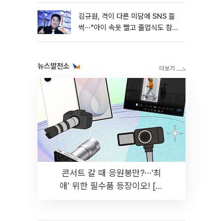
김규원, 격이 다른 미담에 SNS 들
썩⋯"아이 속옷 빨고 졸업식도 참
석"
뉴스발전소
콘서트 갈 때 응원봉만?⋯'최
애' 위한 필수품 등장이오! [솔
드아웃]