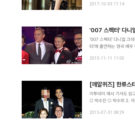
2017-10-03 11:14
일본인에게 양육된 조선인
'007 스펙터' 다니엘 크레이그
터'에 출연하는 영국 배우
을 끌고 있다. 두 사람은 11일 오전 0시에 시작된 중국 초대형 쇼핑 이벤트 광군제 행사 전야제에 함
2015-11-11 11:00
께 참석했다. 당시 이 둘
[깨알퀴즈] 한류스
이투데이 에서 기사도 읽고 퀴즈 풀어보세요! 1. 한류스
○ 박수진 ○ 박수희 2. 아시아나 여객기 승객이 '이것' 서비스를 받다 화상을 입어 논란이다. 이것
2015-07-31 08:29