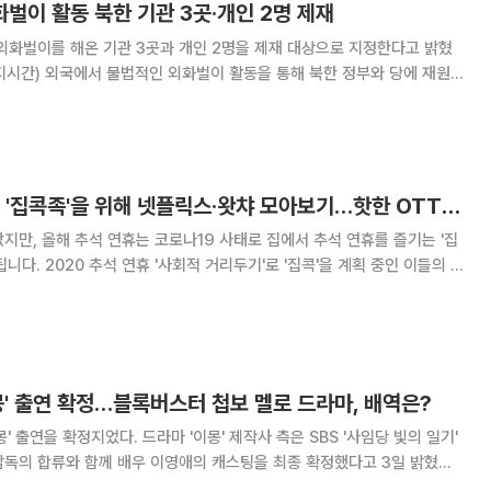
화벌이 활동 북한 기관 3곳·개인 2명 제재
외화벌이를 해온 기관 3곳과 개인 2명을 제재 대상으로 지정한다고 밝혔
해 제재를 부과했다. 미 재무부는 이날 홈페이지를 통해 외
하고 정보를 수집해온 북한 칠성무역
추석연휴, 집에 있는 '집콕족'을 위해 넷플릭스·왓챠 모아보기…핫한 OTT 영화·드라마 추천
지만, 올해 추석 연휴는 코로나19 사태로 집에서 추석 연휴를 즐기는 '집
을 계획 중인 이들의 지
·왓챠 등 OTT(온라인 동영상 서비스)에서 인기 있는 영화와 드라마를
따끈따끈한 개봉일에 입소문은 덤…
몽' 출연 확정…블록버스터 첩보 멜로 드라마, 배역은?
 '이몽' 제작사 측은 SBS '사임당 빛의 일기'
독의 합류와 함께 배우 이영애의 캐스팅을 최종 확정했다고 3일 밝혔다.
기 경성과 중국, 상해를 배경으로 펼치는 블록버스터 첩보 멜로 드라마로,