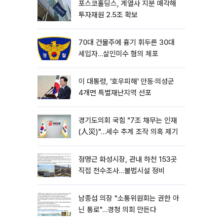
포스코홀딩스, 계열사 지분 매각해
투자재원 2.5조 확보
70대 건물주에 흉기 휘두른 30대
세입자…살인미수 혐의 체포
이 대통령, '호우피해' 안동·의성군
4개면 특별재난지역 선포
경기도의회 국힘 "7조 채무는 인재
(人災)"…세수 추계 조작 의혹 제기
정명근 화성시장, 관내 하천 153곳
직접 전수조사…불법시설 정비
남종섭 의장 "소통위원회는 권한 아
닌 통로"…경청 의회 만든다