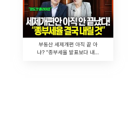
부동산 세제개편 아직 끝 아
냐? "종부세율 발표보다 내릴
것" 장기거주·양도세 전망 I 집
땅지성 I 김인만, 진미윤