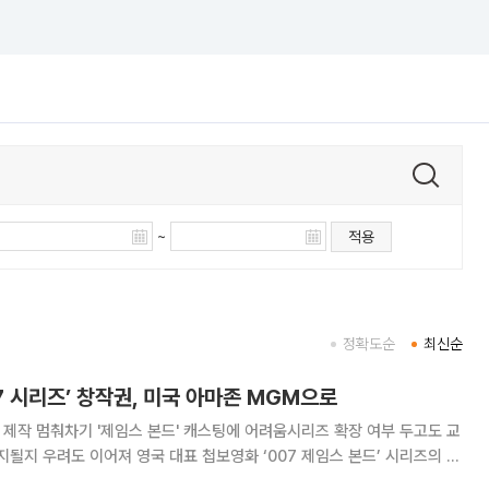
~
적용
정확도순
최신순
7 시리즈’ 창작권, 미국 아마존 MGM으로
즈 제작 멈춰차기 '제임스 본드' 캐스팅에 어려움시리즈 확장 여부 두고도 교
표 첩보영화 ‘007 제임스 본드’ 시리즈의 창
먼트 업체인 아마존 MGM스튜디오로 넘어간다. 2021년 ‘007 노 타임