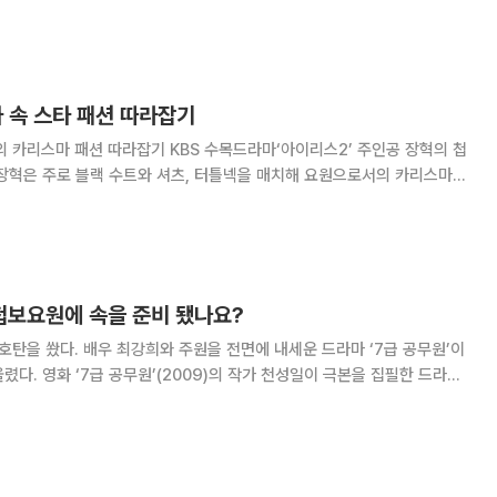
 외국의 통신회사 전산망에 침투하고 국제
 속 스타 패션 따라잡기
잡기 KBS 수목드라마‘아이리스2’ 주인공 장혁의 첩
 장혁은 주로 블랙 수트와 셔츠, 터틀넥을 매치해 요원으로서의 카리스마와
 장혁은 다양한 컬러와 디자인의 시계를 착용해 한정적일 수밖에 없는 요원
뽐낸다. 팀장의 중후한 느낌을 줄
찍 첩보요원에 속을 준비 됐나요?
호탄을 쐈다. 배우 최강희와 주원을 전면에 내세운 드라마 ‘7급 공무원’이
 극본을 집필한 드라마
속이는데 전문가가 된 두 젊은 남녀를 중심으로 펼쳐지는 로맨틱 코미디 다.
분을 밝힐 수 없는