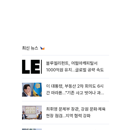
최신 뉴스
블루엘리펀트, 어펄마캐피탈서
1000억원 유치…글로벌 공략 속도
이 대통령, 부동산 2차 회의도 6시
간 마라톤…"기존 사고 벗어나 과감
히 실행"
최휘영 문체부 장관, 강원 문화·체육
현장 점검…지역 협력 강화