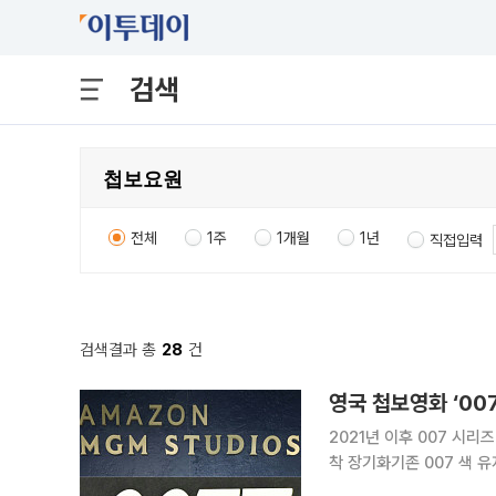
검색
전체
1주
1개월
1년
직접입력
검색결과 총
28
건
영국 첩보영화 ‘00
2021년 이후 007 시리
착 장기화기존 007 색 유지될지 우려도 이어져 영국 대
작 통제권이 미국 엔터테인