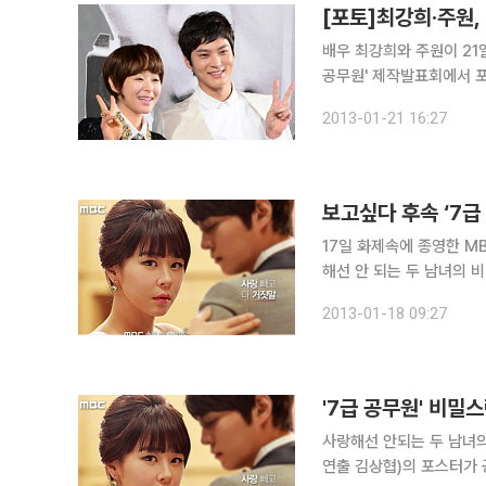
배우 최강희와 주원이 21
공무원' 제작발표회에서 포토타임을 갖고 있다. '7급 
와 주원의 좌충우돌 로맨
2013-01-21 16:27
다. '7급 공무원'은 2
보고싶다 후속 ‘7급
17일 화제속에 종영한 MB
해선 안 되는 두 남녀의 비
스터는 두 주인공 최강희-
2013-01-18 09:27
레스와 턱시도를 차려입고
'7급 공무원' 비밀
사랑해선 안되는 두 남녀의
연출 김상협)의 포스터가 공개됐다. 17일 공개된 세로 포스터는 두 주인