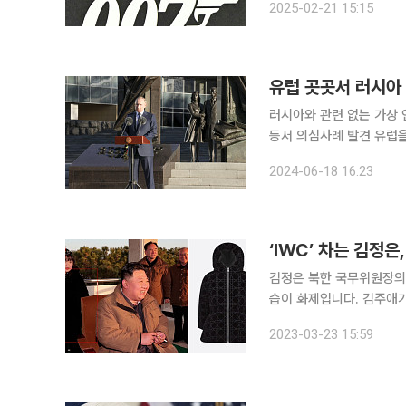
2025-02-21 15:15
투 다이’ 이후 제작되지 않
유럽 곳곳서 러시아
러시아와 관련 없는 가상
등서 의심사례 발견 유럽을 중심으로 러시아 정보 요원의 활동이 확산 중인 것으로 전해졌다. 미국
일간지 월스트리트저널(WS
2024-06-18 16:23
위장한 정보 요원을 앞세
김정은 북한 국무위원장의 
습이 화제입니다. 김주애가
문입니다. 김주애가 입은 ‘
2023-03-23 15:59
매되고 있는데요. 최근 북