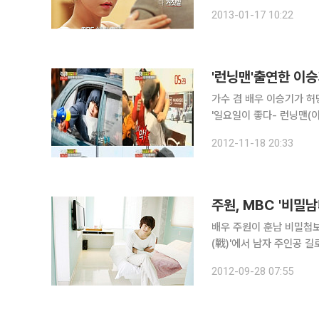
업을 받는 드라마의 한 장
2013-01-17 10:22
서는 예고편에서 공개됐던
'런닝맨'출연한 이승
가수 겸 배우 이승기가 허당캐릭터로 
'일요일이 좋다- 런닝맨(
퍼' 레이스를 펼쳤다. 쏟아지는 물세례속에서 집중력을 발휘해 물총으로 깡통을 맞춰서 팀을 유리하
2012-11-18 20:33
게 만들었던 반면에 테니
주원, MBC '비밀
배우 주원이 훈남 비밀첩보원으로 변신한다. 주원은 내년 
(戰)'에서 남자 주인공 길
보원의 좌충우돌하는 해프
2012-09-28 07:55
고의 전문가인 남녀 주인공