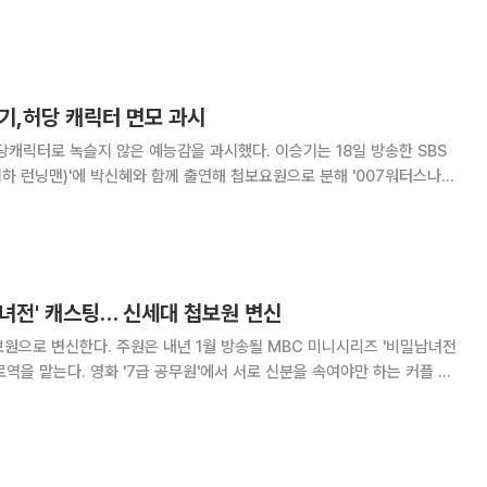
면을 담았다. 드레스와 턱시도를 차려입고 왈츠 포즈를 취한 두 사람에게
 엉뚱하고 황당한 신입요원의 모습 대
기,허당 캐릭터 면모 과시
녹슬지 않은 예능감을 과시했다. 이승기는 18일 방송한 SBS
이하 런닝맨)'에 박신혜와 함께 출연해 첩보요원으로 분해 '007워터스나이
스 라켓을 통과하는 시범에서는 말도 안되
남녀전' 캐스팅… 신세대 첩보원 변신
1월 방송될 MBC 미니시리즈 '비밀남녀전
로역을 맡는다. 영화 '7급 공무원'에서 서로 신분을 속여야만 하는 커플 첩
닝에서 모티브를 얻은 작품으로 신분을 위장하고 상대방을 속이는 데 최
이 펼치는 로맨틱 첩보 멜로물이다. 신세