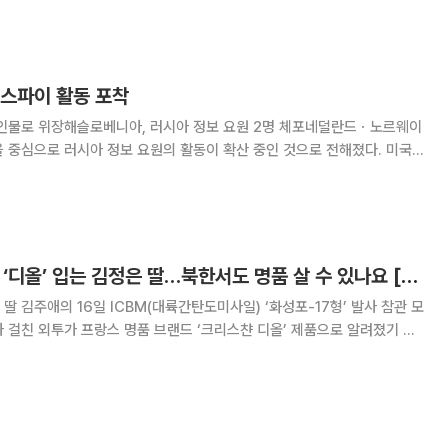
았던 007 시리즈
 스파이 활동 포착
 인물로 위장해슬로베니아, 러시아 정보 요원 2명 체포네덜란드ㆍ노르웨이
J)은 17일(현지시간) “러시아가 유럽 등 서방에서 평범한 일반인으로
워 공격적인 스파이 활동을 벌이고 있다”고
‘IWC’ 차는 김정은, ‘디올’ 입는 김정은 딸…북한서도 명품 살 수 있나요 [이슈크래커]
딸 김주애의 16일 ICBM(대륙간탄도미사일) ‘화성포-17형’ 발사 참관 모
 걸친 외투가 프랑스 명품 브랜드 ‘크리스챤 디올’ 제품으로 알려졌기 때
키즈 후드 다운 재킷’은 공식 홈페이지에서 1900달러(약 240만 원)에 판
한은 아사자가 속출할 정도로 식