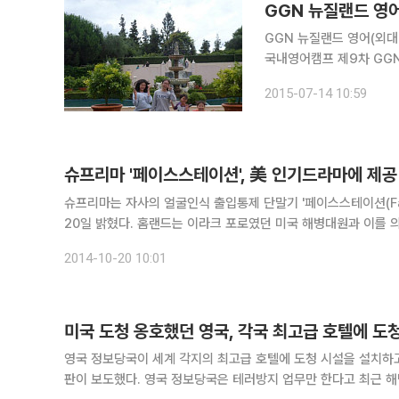
GGN 뉴질랜드 영
GGN 뉴질랜드 영어(외대
국내영어캠프 제9차 GGN 뉴질랜
교 2학년부터 고등학교 2학
2015-07-14 10:59
터 8월 22일까지 3주간 
슈프리마 '페이스스테이션', 美 인기드라마에 제공 
슈프리마는 자사의 얼굴인식 출입통제 단말기 '페이스스테이션(Fac
20일 밝혔다. 홈랜드는 이라크 포로였던 미국 해병대원과 이를 
드라마에서 첩보 요원들이 드나드는 사무실의 출입통제 시스템에 
2014-10-20 10:01
미국 도청 옹호했던 영국, 각국 최고급 호텔에 도
영국 정보당국이 세계 각지의 최고급 호텔에 도청 시설을 설치하고
판이 보도했다. 영국 정보당국은 테러방지 업무만 한다고 최근 해명했으나 실제로는 각국 정부대표의 숙소에 노골적인 감청망을 설치했다