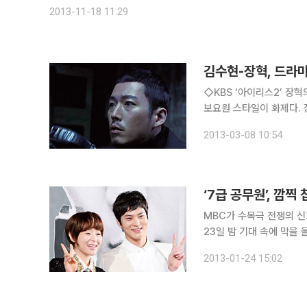
고 슈피겔은 꼬집었다. 영국 정보통신본부(GCHQ)는
2013-11-18 11:29
김수현-장혁, 드라마
◇KBS ‘아이리스2’ 장혁의 카리스마 패션 따라
보요원 스타일이 화제다.
무게감을 표현한다. 특히
2013-03-08 10:54
스타일에 자신만의 매력을 
‘7급 공무원’, 깜
MBC가 수목극 전쟁의 신
23일 밤 기대 속에 막을 올렸다. 영화 ‘7급 공무원’(2009)의 작가 천성일이
‘7급 공무원’은 상대를 
2013-01-24 15:02
신임 요원의 훈련과정, 신