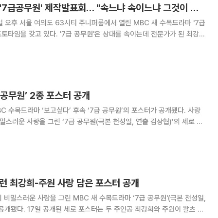
[포토]최강희·주원, '7급공무원' 제작발표회… "속느냐 속이느냐 그것이 문제로다!"
일 오후 서울 여의도 63시티 주니퍼룸에서 열린 MBC 새 수목드라마 '7급
공무원'은 상대를 속이는데 전문가가 된 최강희
틱 활극으로 첩보요원들의 고충과 애환, 직장인의 고민 등을 드라마에 담았
3일 오후 9시55분 첫 방송된다
 공무원’ 2종 포스터 공개
C 수목드라마 ‘보고싶다’ 후속 ‘7급 공무원’의 포스터가 공개됐다. 사랑
밀스러운 사랑을 그린 ‘7급 공무원(극본 천성일, 연출 김상협)’의 세로 포
주원이 왈츠 수업을 받는 드라마의 한 장면을 포스터로 제작한 것이다. 드
 왈츠 포즈를 취한 두 사람에게서
스런 최강희-주원 사랑 담은 포스터 공개
 비밀스러운 사랑을 그린 MBC 새 수목드라마 ‘7급 공무원'(극본 천성일,
공 최강희와 주원이 왈츠 수