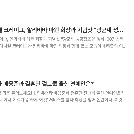
 외과의사 이영진이
'007 스펙터' 다니엘 크레이그, 알리바바 마윈 회장과 기념샷 "광군제 성공했죠?"
, 알리바바 마윈 회장과 기념샷 "광군제 성공했죠?" 영화 '007 스펙
 다니엘 크레이그가 알리바바 마윈 회장과 함께 있는 모습이 네티즌의 이목
의 모습은 중국의 많은 매체
타 배용준과 결혼한 걸그룹 출신 연예인은?
타 배용준과 결혼한 걸그룹 출신 연예인은?
은? ○ 커피 ○ 라면 3. 영화 ‘미션 임파서블' 주인공으로 최근 방한한 배우는? ○ 톰 크루즈 ○ 에단