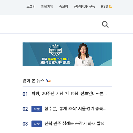
로그인
회원가입
속보창
신문/PDF 구독
RSS
많이 본 뉴스
빅뱅, 20주년 기념 '새 뱅봉' 선보인다⋯콘서트 앞두고 팝업 개최
01
합수본, '통계 조작' 서울·경기·충북 선관위 등 추가 압수수색
02
속보
전북 완주 삼례읍 공장서 화재 발생
03
속보