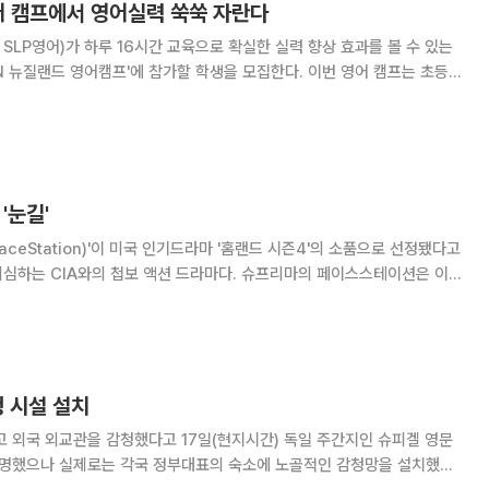
어 캠프에서 영어실력 쑥쑥 자란다
 SLP영어)가 하루 16시간 교육으로 확실한 실력 향상 효과를 볼 수 있는
드 영어캠프'에 참가할 학생을 모집한다. 이번 영어 캠프는 초등학
년까지 참가 가능하다. 7월 27일부터 8월 22일까지 4주간, 8월 3일부
두 차례에 걸쳐 진행된다. 아
'눈길'
eStation)'이 미국 인기드라마 '홈랜드 시즌4'의 소품으로 선정됐다고
의심하는 CIA와의 첩보 액션 드라마다. 슈프리마의 페이스스테이션은 이
등장한다. 특히 다양한
청 시설 설치
 외국 외교관을 감청했다고 17일(현지시간) 독일 주간지인 슈피겔 영문