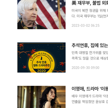
美 재무부, 불법 외
미국이 북한 정권을 위해 
다. 미국 재무부는 1일(현지시간) 외국에서 불법적인 외화벌이 활동을 통해 북한 정부와 당에 재원을
조달해온 북한 기관 3곳과 개인 2명에 대
2023-03-02 06:25
국에서 불법으로 외화벌이
민족 대명절 한가위를 맞았
콕족'도 많을 것으로 예상됩니다. 2020 추석 연휴 '사회적 거리두기'로 '집콕'
루함을 덜어주고자 넷플릭스
2020-09-30 09:00
모아봤습니다. 
이영애, 드라마 '이
배우 이영애가 드라마 '이몽' 출연을 확정지었다. 드라마
연출을 책임졌던 윤상호 감
드라마 '이몽'은 일제강점