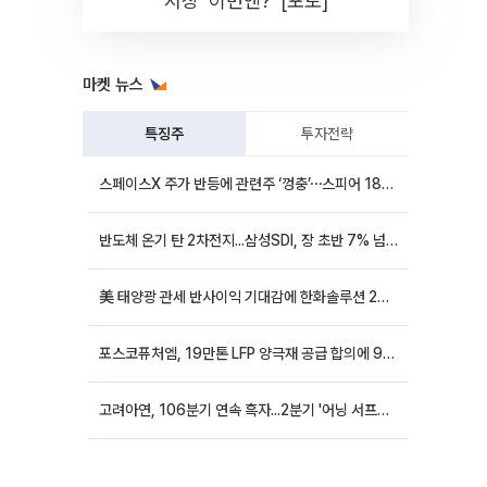
시장 '이번엔?' [포토]
마켓 뉴스
특징주
투자전략
스페이스X 주가 반등에 관련주 ‘껑충’⋯스피어 18%ㆍ에이치브이엠 12%↑
반도체 온기 탄 2차전지...삼성SDI, 장 초반 7% 넘게 껑충
美 태양광 관세 반사이익 기대감에 한화솔루션 20%대·OCI홀딩스 14%대 급등
포스코퓨처엠, 19만톤 LFP 양극재 공급 합의에 9%대 강세
고려아연, 106분기 연속 흑자...2분기 '어닝 서프라이즈'에 장 초반 12%대 강세