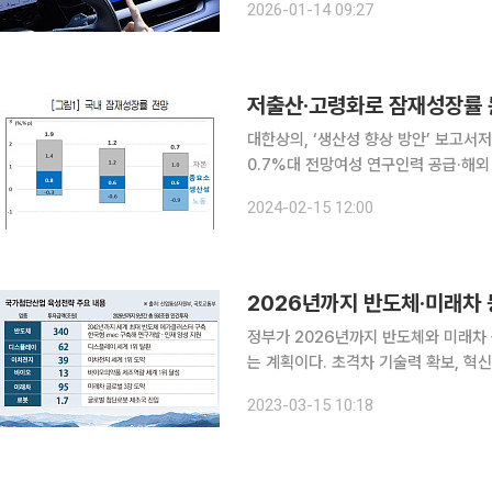
2026-01-14 09:27
재돼 운전 중에도 조작 부담 없이 AI를
저출산·고령화로 잠재성장률 
대한상의, ‘생산성 향상 방안’ 보고
0.7%대 전망여성 연구인력 공급·해외 전문인력 유입 필요 저
감을 극복하기 위해서는 혁신을 통해 생산
2024-02-15 12:00
회의소 지속성장이니셔티브(SGI)는 1
2026년까지 반도체·미래차 
정부가 2026년까지 반도체와 미래차 
는 계획이다. 초격차 기술력 확보, 혁
첨단산업의 주도권을 확보한다는 목표다. 산업통상자원부는 15일 '제14차 비상경제민생회
2023-03-15 10:18
이 같은 내용을 담은 '국가첨단산업 육