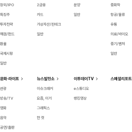
장외/IPO
2금융
분양
중화학
특징주
카드
일반
항공/물류
투자전략
가상자산/핀테크
유통
채권/펀드
일반
의료/바이오
환율
중기/벤처
국제시황
일반
일반
문화·라이프
뉴스발전소
이투데이TV
스페셜리포트
관광
이슈크래커
e스튜디오
방송/TV
요즘, 이거
랭킹영상
영화
그래픽스
음악
한 컷
공연/출판