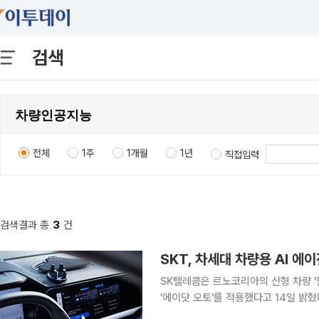
검색
전체
1주
1개월
1년
직접입력
검색결과 총
3
건
SK텔레콤은 르노코리아의 신형 차량 '필
'에이닷 오토'를 적용했다고 14일 밝혔다. 에이닷 오토는 단순 명령 수행을 넘어 운전자의 
과 주행 상황을 종합적으로 인지하는 지