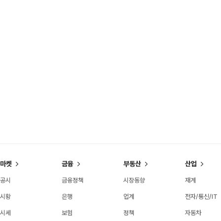
마켓
금융
부동산
산업
공시
금융정책
시장동향
재계
시황
은행
업계
전자/통신/IT
시세
보험
정책
자동차