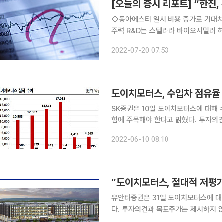
[오늘의 증시 리포트] “한진,
◇동아에스티 일시 비용 증가로 기대치
주력 R&D는 스텔라라 바이오시밀러 허혜민 키움증권 ◇코스맥스 
2Q22 중국 락다운 영향에 실적 부진 
2022-07-20 07:53
주가 추가 하락 가능성보단 반등 기회 
도이치모터스, 수입차 점유율 
SK증권은 10일 도이치모터스에 대해
힘에 주목해야 한다고 밝혔다. 투자의견과 목표주가
“2020년을 기점으로는 월별 신규 등
2022-06-10 08:10
의 순위가 뒤바뀌는 경우가 발생하기 
“도이치모터스, 절대적 저평가
유안타증권은 31일 도이치모터스에 대
다. 투자의견과 목표주가는 제시하지 않았다. 허선재 유안타증권 연구원은 “신차 부
량용 반도체 수급 이슈 지속에도 상대