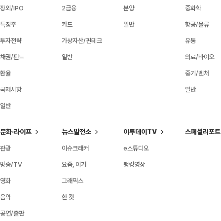
장외/IPO
2금융
분양
중화학
특징주
카드
일반
항공/물류
투자전략
가상자산/핀테크
유통
채권/펀드
일반
의료/바이오
환율
중기/벤처
국제시황
일반
일반
문화·라이프
뉴스발전소
이투데이TV
스페셜리포트
관광
이슈크래커
e스튜디오
방송/TV
요즘, 이거
랭킹영상
영화
그래픽스
음악
한 컷
공연/출판