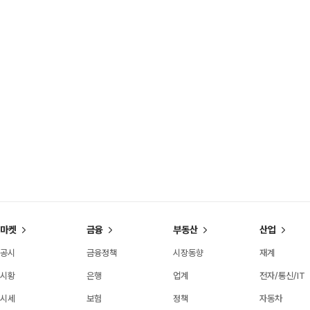
마켓
금융
부동산
산업
공시
금융정책
시장동향
재계
시황
은행
업계
전자/통신/IT
시세
보험
정책
자동차