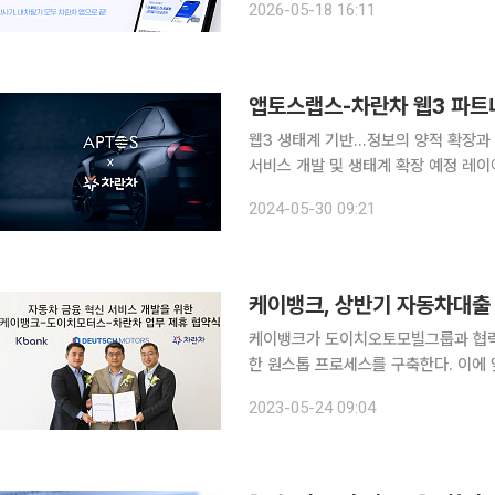
2026-05-18 16:11
은 콘텐츠를 정리하고 ‘내 차 사기’와 ‘
앱토스랩스-차란차 웹3 파트
웹3 생태계 기반…정보의 양적 확장과
서비스 개발 및 생태계 확장 예정 레이어1 블록체인 개발사 앱토스 랩스(Aptos Labs)가 도이치오
토모빌 그룹의 통합 모빌리티 플랫폼 전
2024-05-30 09:21
번 파트너십으로 앱토스 랩스는 차란차
케이뱅크, 상반기 자동차대출
케이뱅크가 도이치오토모빌그룹과 협력
한 원스톱 프로세스를 구축한다. 이에
케이뱅크는 도이치모터스차란차와 함께
2023-05-24 09:04
고 24일 밝혔다. 도이치모터