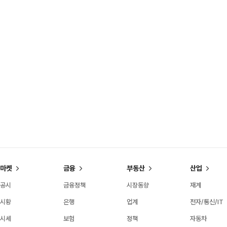
마켓
금융
부동산
산업
공시
금융정책
시장동향
재계
시황
은행
업계
전자/통신/IT
시세
보험
정책
자동차