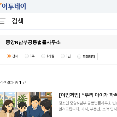
검색
전체
1주
1개월
1년
직접입력
검색결과 총
1
건
[이법저법] “우리 아이가 학
정소연 중앙N남부 공동법률사무소 변호
알려드립니다. 가사, 부동산, 소액 
면 당황할 수 있는 사건들, 이런 내용