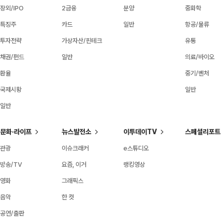
장외/IPO
2금융
분양
중화학
특징주
카드
일반
항공/물류
투자전략
가상자산/핀테크
유통
채권/펀드
일반
의료/바이오
환율
중기/벤처
국제시황
일반
일반
문화·라이프
뉴스발전소
이투데이TV
스페셜리포트
관광
이슈크래커
e스튜디오
방송/TV
요즘, 이거
랭킹영상
영화
그래픽스
음악
한 컷
공연/출판