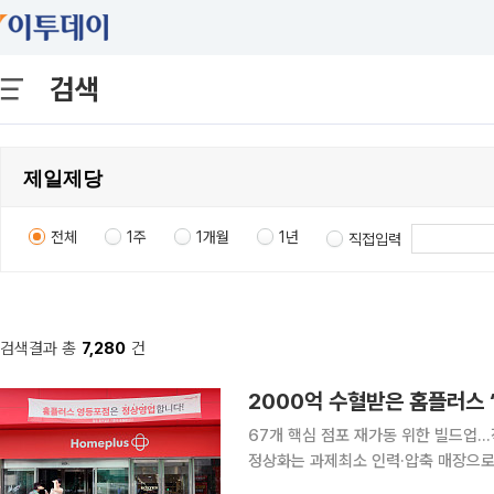
검색
전체
1주
1개월
1년
직접입력
검색결과 총
7,280
건
2000억 수혈받은 홈플러스 ‘
67개 핵심 점포 재가동 위한 빌드업.
정상화는 과제최소 인력·압축 매장으로 운영…회생 가
픈을 시작으로 13일 정식으로 재영업을