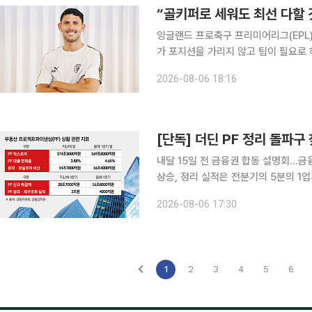
“골키퍼로 세워도 최선 다할 
잉글랜드 프로축구 프리미어리그(EPL)
가 포지션을 가리지 않고 팀이 필요로
를 밝혔다. 누네스는 6일 오후 서울 중구 코리아나호텔에서 국내 취재진과 만나 “맨시티 같은 구단
2026-08-06 18:16
에서는 강한 정신력이 필수다. 3일마
[단독] 더딘 PF 정리 돌파구
내달 15일 전 금융권 합동 설명회…금
상승, 정리 실적은 전분기의 5분의 1업계 
1년 반 만에 부동산 프로젝트파이낸싱(P
2026-08-06 17:30
하자 금융회사와 건설사, 투자자를 한
1
2
3
4
5
6