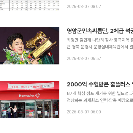
의 중장기 실적 성장세가 예상됨에도 
2026-08-07 08:07
다”며 “현 주가에서는 적극적인 비중
영암군민속씨름단, 2체급 석권
최정만·김민재 나란히 장사 등극지역 홍보·사회공
근 경북 문경시 문경실내체육관에서 
통산 111번째 우승을 달성했다. 최정만 선수는 금강장사에 올라 개인 통산 26번째 장사 타이틀을 차
2026-08-07 06:57
지했고, 김민재 선수는 백두장사에 등극
2000억 수혈받은 홈플러스 ‘
67개 핵심 점포 재가동 위한 빌드업.
정상화는 과제최소 인력·압축 매장으로 운영…회생 가
픈을 시작으로 13일 정식으로 재영업을
2026-08-07 06:00
PB 상품과 함께 일반 상품 납품도 순