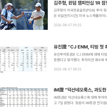
김주형, 윈덤 챔피언십 1R 잠
김주형이 미국프로골프(PGA) 투어 정규
은 6일(현지시간) 미국 노스캐롤라이
열린 윈덤 챔피언십 1라운드에서 버디 7개와 
2026-08-07 09:25
운드가 악천후로 중단된 가운데 잠정 공
유진투자증권은 CJ ENM에 대해 티빙
증했다고 평가했다. 투자의견 매수와 목표주가 4만8
원은 7일 “티빙과 피프스시즌의 실적 
2026-08-07 08:25
“티빙이 2분기 첫 흑자를 달성했다는
iM證 “덕산네오룩스, 과도
iM증권은 덕산네오룩스에 대해 투자의
고 7일 밝혔다. 정원석 iM증권 연구원은 “OLED 소재 본업뿐만 아니라 자회사 현대중공업터보기계