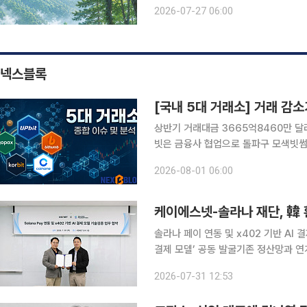
향했다. 그런데 이상하게 산은 내 사정
2026-07-27 06:00
그냥 거기 있었다. 아침마다 안개가 내
넥스블록
상반기 거래대금 3665억8460만 달러
빗은 금융사 협업으로 돌파구 모색빗썸, 
정상화 집중 국내 가상자산 거래가 급감한 가운데 5대 원화 거래소의 전략 차별화가 뚜렷해지고 있
2026-08-01 06:00
다. 거래가 줄어드는 국면에서는 유동성
케이에스넷-솔라나 재단, 韓 
솔라나 페이 연동 및 x402 기반 AI 결
결제 모델’ 공동 발굴기존 정산망과 연계, 
전문기업 케이에스넷은 지난 30일 서
2026-07-31 12:53
라 구축 및 차세대 결제 기술 도입을 