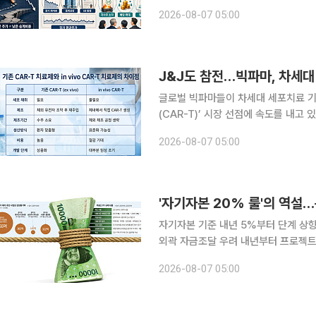
할 것이라는 관측이 나온다. 6일 금융투자업계에 따르면 2026년 세제개편안은 장기 저PBR 기업
2026-08-07 05:00
과 중복상장·교환사채(EB) 발행 후 
J&J도 참전…빅파마, 차세대 ‘
글로벌 빅파마들이 차세대 세포치료 기술
(CAR-T)’ 시장 선점에 속도를 내고
달리 체내에서 직접 CAR-T 세포를 
2026-08-07 05:00
일 수 있다는 기대감 때문이다. 최근 
자기자본 기준 내년 5%부터 단계 상
외곽 자금조달 우려 내년부터 프로젝트파이낸싱(PF) 자금조달 문턱이 높아지면서 자금줄을 맡아 온
증권사와 저축은행, 캐피탈 등 비은행
2026-08-07 05:00
석 가리기가 거세지면서 중소 시행사와