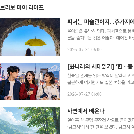
브라보 마이 라이프
피서는 미술관이지…휴가지에
올여름은 유난히 덥다. 피서객으로 붐비
름을 즐겨보는 것은 어떨까. 에어컨 
어지는 바다를 보고 정원을 걷는 시간. 
2026-07-31 06:00
름 여행의 선택지가 될 수 있다. 올여
[윤나래의 세대읽기] ‘한ㆍ중
한중일 관계를 읽는 방식이 달라지고 있다
불편하게 여기면서도 일본 여행을 가고
체험을 소비한다. 가까운 이웃 나라는
2026-07-27 06:00
먹거리, 쇼핑, 숏폼 콘텐츠, 연애 서사
자연에서 배운다
열아홉 살 무렵 무작정 산으로 들어갔다
‘남고사’에서 한 달을 보냈다. 남고사