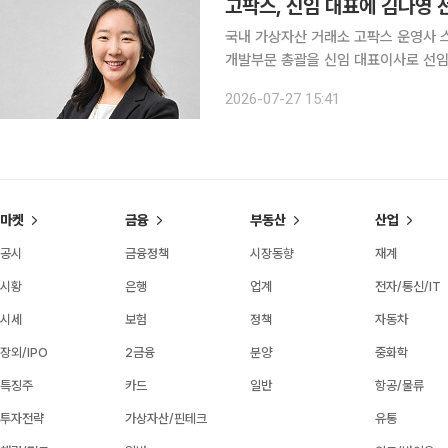
고팍스, 신임 대표에 김나영
국내 가상자산 거래소 고팍스 운영사 
개발부문 총괄을 신임 대표이사로 선임했다고 27일 밝혔다. 
(GoFi) 고객 자금 미상환 문제 해
2026-07-27 15:41
나설 방침이다. 가상자산사업자(VASP
마켓
금융
부동산
산업
공시
금융정책
시장동향
재계
시황
은행
업계
전자/통신/IT
시세
보험
정책
자동차
장외/IPO
2금융
분양
중화학
특징주
카드
일반
항공/물류
투자전략
가상자산/핀테크
유통