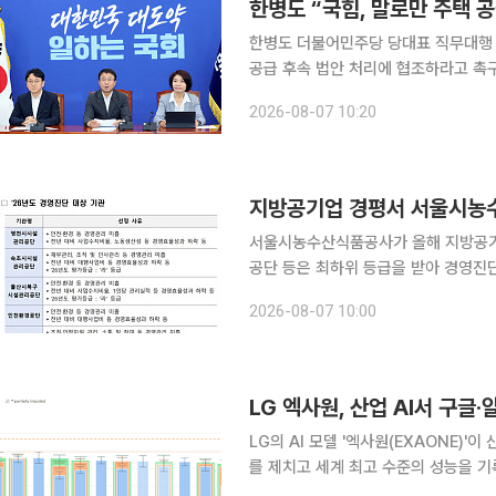
한병도 “국힘, 말로만 주택 
한병도 더불어민주당 당대표 직무대행 
공급 후속 법안 처리에 협조하라고 촉구했다. 한 직무대행은 7일 국회에서 열린 
“국민의힘은 말로만 공급을 외치지 말
2026-08-07 10:20
라”고 밝혔다. 그는 “윤석열 
서울시농수산식품공사가 올해 지방공기
공단 등은 최하위 등급을 받아 경영진단 대상 기관으로 
책위원회를 열어 이 같은 ‘2026년도(
2026-08-07 10:00
올해 평가는 268개 지방공기업(공사 7
LG 엑사원, 산업 AI서 구
LG의 AI 모델 '엑사원(EXAONE)
를 제치고 세계 최고 수준의 성능을 기
서 활용할 수 있는 특화 AI로 영역을 넓히고 있다. LG AI연구원은 표 데