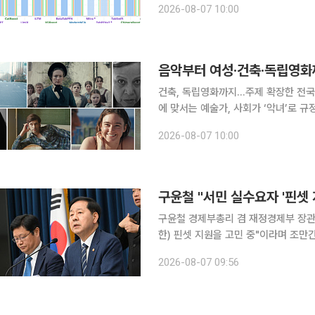
2026-08-07 10:00
Tabular'와 시간 흐름에 따른 미래 
건축, 독립영화까지…주제 확장한 전국 
에 맞서는 예술가, 사회가 ‘악녀’로 규
영화가 살아 살아 숨 쉬는 곳. 바로 
2026-08-07 10:00
모와 주제는 다르지만 익숙한 제도와 
구윤철 "서민 실수요자 '핀셋
구윤철 경제부총리 겸 재정경제부 장관은
한) 핀셋 지원을 고민 중"이라며 조만간 대책을 내놓겠
디오 '김종배의 시선집중'에 출연해 '
2026-08-07 09:56
다는 주장이 나온다'는 지적에 대해 "