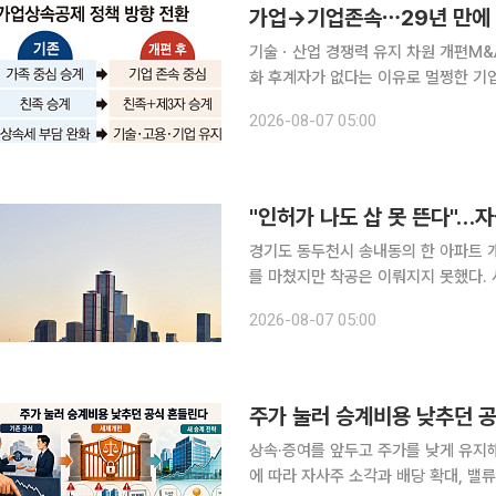
가업→기업존속⋯29년 만에 
기술ㆍ산업 경쟁력 유지 차원 개편M&
화 후계자가 없다는 이유로 멀쩡한 기업이 문을 닫고, 수십 년 쌓은 기술과 일자리까지 사라지는 ‘승
계절벽’이 정부의 세제 원칙을 바꿨다.
2026-08-07 05:00
해온 가업 승계 세제를 기업 자체를 
경기도 동두천시 송내동의 한 아파트 
를 마쳤지만 착공은 이뤄지지 못했다. 
장은 약 20% 할인된 288억원에 3
2026-08-07 05:00
한 조건 협의가 
상속·증여를 앞두고 주가를 낮게 유지
에 따라 자사주 소각과 배당 확대, 밸