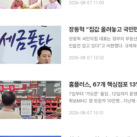
2026-08-07 11:00
지 못한 것으로 나타났
장동혁 “집값 올려놓고 국민
장동혁 국민의힘 대표는 정부의 부동산
민들만 잡고 있다”고 비판했다. 규제와
대표는 7일 오전 국회에서 열린 부동
2026-08-07 10:52
악의 근원”이라며 “부동산 지옥을 만
홈플러스, 67개 핵심점포 1
7일부터 ‘가오픈’ 돌입…12일까지 
확보MHC 앱 방문자 10만명…지난해 수준 웃돌아 홈플러스가 67개 핵심
최종 점검에 들어갔다. 12일까지 시스
2026-08-07 10:51
획이다. 7일 홈플러스에 따르면 67