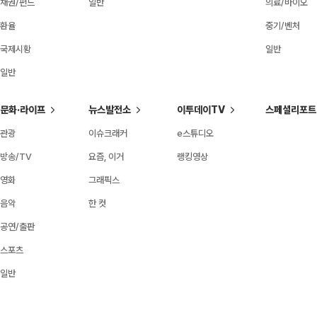
채권/펀드
일반
의료/바이오
환율
중기/벤처
국제시황
일반
일반
문화·라이프
뉴스발전소
이투데이TV
스페셜리포트
관광
이슈크래커
e스튜디오
방송/TV
요즘, 이거
랭킹영상
영화
그래픽스
음악
한 컷
공연/출판
스포츠
일반