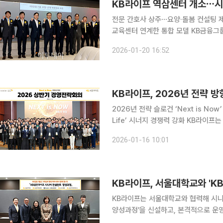
KB라이프 역삼센터 개소⋯시니
전문 간호사 상주⋯요양·돌봄 컨설팅 
교육센터 연계한 통합 모델 KB금융그룹이 시니어 고객의 노후 전반을 아우르는 통합 서비스 모델을
본격 가동한다. 보험·요양·은행 서비스
2026-01-20 16:52
결정 부담을 낮추고 보다 체계적인 노
KB라이프, 2026년 전략 방
2026년 전략 슬로건 ‘Next is N
Life’ 시너지 경쟁력 강화 KB라이프는 이달 15일 정문철 대표이사 사장을 비롯해 KB라이프, KB라
이프파트너스, KB골든라이프케어 등 3사
2026-01-16 10:01
상반기 경영전략회의를 개최’했다고 1
KB라이프, 서울대학교와 'K
KB라이프는 서울대학교와 협력해 시니
양성과정'을 신설하고, 본격적으로 운영에 나선다고 24일 
라이프타워에서 23일 서울대학교 생활