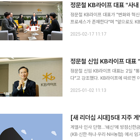
정문철 KB라이프 대표 "사내
정문철 KB라이프 대표가 "변화와 혁
프로세스가 존재한다"며 "앞으로도 K
(CEO)를 비롯한 임직원 간 자유로
2025-02-17 11:17
가속할 것"이라고 
정문철 신임 KB라이프 대표 
정문철 신임 KB라이프 대표는 2일 "
다"고 강조했다. KB라이프에 따르면 이날 서울 역삼동 KB라이프타워에서 공식 취임한 청 대표는 취
임사를 통해 "2025년 푸른 뱀의 해
2025-01-02 11:13
일신우일신(日新又日新)의 자세로 함
[새 리더십 시대]5대 지주 계
계열사 인사 단행…'쇄신'에 방점신한금융 등 세대교
(KB·신한·하나·우리·NH농협) 에서 