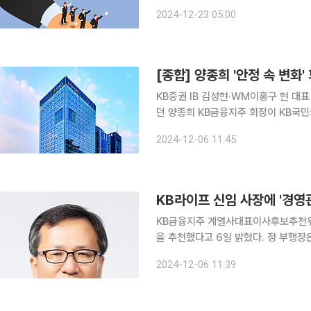
융의 경우 인사 대상 최고경영자(CEO
2024-12-23 05:00
새로운 수장을 자리에 앉혔다. 주력 
[종합] 양종희 '안정 속 변화
KB증권 IB 김성현·WM이홍구 현 대표 재추천 전격적으로 KB국민은행장을 교체하
던 양종희 KB금융지주 회장이 KB국민
다만 우수한 성과를 시현한 KB증권에
2024-12-06 11:45
뒀다. KB금융지주는 6일 '계열
KB라이프 신임 사장에 '경영
KB금융지주 계열사대표이사후보추천위
을 추천했다고 6일 밝혔다. 정 부행장은 KB금융지주 경영관리부를 거쳐 KB국민은행 재무기획부장,
전략본부장, KB금융지주 홍보·브랜드
2024-12-06 11:39
를 역임한 바 있다. KB금