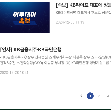
[속보] KB라이프 대표에 정
KB라이프생명 대표이사 후보로 정문철
2024-12-06 11:13
[인사] KB금융지주·KB국민은행
< KB금융지주> ◇상무 신규승진 △재무기획부장 나상록 상무 △HR담당(CHO)
전적&승진 △전략담당(CSO) 이승종 부사장 (前 KB국민은행 경영지원그룹 전무
장 (前 KB국민은행 DT전략본부 전무) △준법감시인(CCO) 임대환 부사장 (
2023-12-28 18:21
1
2
3