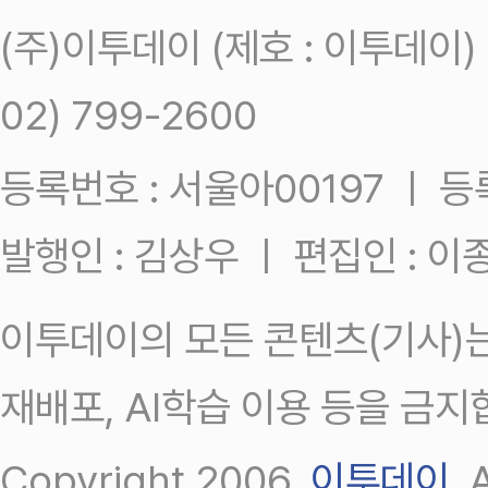
(주)이투데이 (제호 : 이투데이
02) 799-2600
등록번호 : 서울아00197 ㅣ 등록일
발행인 : 김상우 ㅣ 편집인 : 
이투데이의 모든 콘텐츠(기사)는
재배포, AI학습 이용 등을 금지
Copyright 2006.
이투데이
.