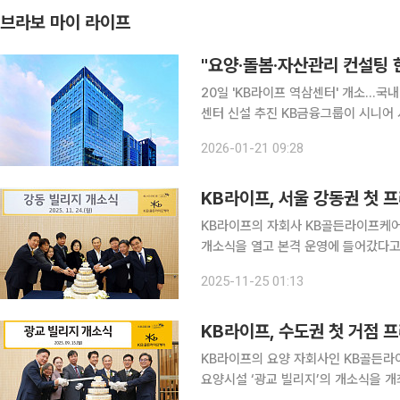
브라보 마이 라이프
20일 'KB라이프 역삼센터' 개소…국
센터 신설 추진 KB금융그룹이 시니어 서비스를 통합적으로 제공하는 공간을 신설했다. 21일 KB금
융에 따르면 'KB골든라이프 플래그십 
2026-01-21 09:28
고, 생활의 편의를 높이는 기술과 전
KB라이프, 서울 강동권 첫 
KB라이프의 자회사 KB골든라이프케어
개소식을 열고 본격 운영에 들어갔다고 24일 밝혔다. 이번 개소로 KB
은평, 광교에 이어 다섯 번째 요양시설을 확보하게 됐다. 강동 빌
2025-11-25 01:13
입지적 장점을 바탕으로, 어르신들이 
KB라이프, 수도권 첫 거점 
KB라이프의 요양 자회사인 KB골든라
요양시설 ‘광교 빌리지’의 개소식을 개최하고