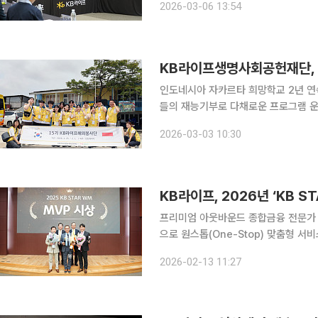
2026-03-06 13:54
나는 조직, 시작되는 내일’이라는 부제
KB라이프생명사회공헌재단, 
인도네시아 자카르타 희망학교 2년 연
들의 재능기부로 다채로운 프로그램 운영 KB라이프생명사회공헌재단은 인도네시아 자카
진행한 15기 ‘KB라이프해외봉사단’ 
2026-03-03 10:30
동은 인도네시아 자카르타 희망학교를 
KB라이프, 2026년 ‘KB S
프리미엄 아웃바운드 종합금융 전문가 조
으로 원스톱(One-Stop) 맞춤형 서비스 제공 KB라이프는 이달 12일 서울 강남
서 2026년 ‘KB STAR Wealth M
2026-02-13 11:27
일 밝혔다. ‘KB STAR WM