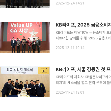
2025-12-24 14:21
행사에는 정문철 KB라이프 대표이사
KB라이프, 2025 금융소비
KB라이프는 이달 10일 금융소비자 보호
파트너십 강화를 위해 ‘2025 금융소
11일 밝혔다. 최근 금융소비자보호에 대한 사회적 관심이 높아지는 가운데, GA 채널에 대한 민원 예
2025-12-11 10:14
방과 내부통제 강화는 업계 전반의 핵
KB라이프, 서울 강동권 첫 
KB라이프의 자회사 KB골든라이프케어
리지’의 개소식을 열고 본격 운영에 들어갔다. 이번 개소로 KB골든라이프케어는 위례
광교에 이어 다섯 번째 요양시설을 확보
2025-11-24 18:01
엄 요양시설로, KB골든라이프케어가 