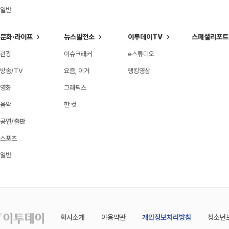
일반
문화·라이프
뉴스발전소
이투데이TV
스페셜리포트
관광
이슈크래커
e스튜디오
방송/TV
요즘, 이거
랭킹영상
영화
그래픽스
음악
한 컷
공연/출판
스포츠
일반
회사소개
이용약관
개인정보처리방침
청소년