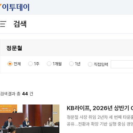
검색
전체
1주
1개월
1년
직접입력
검색결과 총
44
건
KB라이프, 2026년 상반기 
정문철 사장 취임 2년차 세 번째 타운홀
공유…전환과 확장 기반 실행 중심 경영 의지 강조 KB라이프는 이달 5일 
워에서2026년 상반기 CEO 타운홀 미팅을 개최했다고 