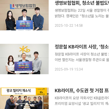
생명보험협회, 청소년 불법도
생명보험협회는 22일 서울 경찰청이 
밝혔다. 캠페인은 “청소년을 노리는 불법 사이버 도박, 절대 이길 수 없는 사기범죄입니다”라는 슬
로건 아래, 청소년 도박 문제의 심각
2025-10-22 14:58
진행되는 범국민적 캠페인으로, 김철주
정문철 KB라이프 사장, ‘청소
정문철 KB라이프 사장이 청소년 불법 
이번 챌린지는 서울경찰청 주관으로 올
도박의 유혹에 노출되지 않도록 사회적 
2025-09-19 15:34
캠페인은 참여자가 청소년 도박 예방 
KB라이프, 수도권 첫 거점 
KB라이프의 요양 자회사인 KB골든라
프리미엄 요양시설 ‘광교 빌리지’의 개