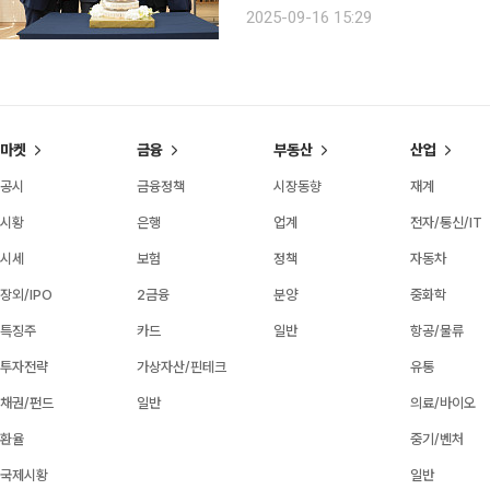
지’는 KB골든라이프케어가 운영하는 시
2025-09-16 15:29
설이다. 위례·서초·은평에 이은 네 번째
마켓
금융
부동산
산업
공시
금융정책
시장동향
재계
시황
은행
업계
전자/통신/IT
시세
보험
정책
자동차
장외/IPO
2금융
분양
중화학
특징주
카드
일반
항공/물류
투자전략
가상자산/핀테크
유통
채권/펀드
일반
의료/바이오
환율
중기/벤처
국제시황
일반