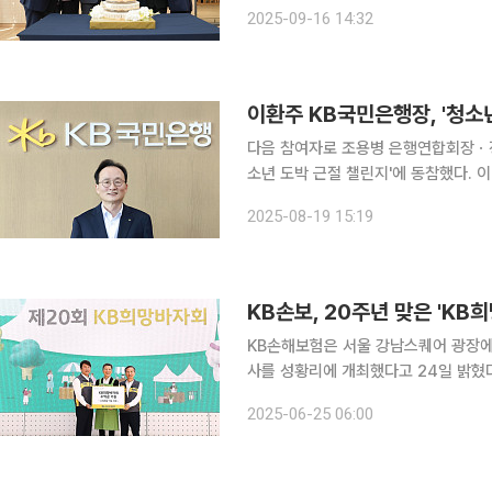
‘광교 빌리지’는 KB골든라이프케어가 
2025-09-16 14:32
미엄 요양시설이다. 이는 단순한 시설 
이환주 KB국민은행장, '청소
다음 참여자로 조용병 은행연합회장ㆍ정문철 KB라이프
소년 도박 근절 챌린지'에 동참했다. 이번 챌린지는 지난 3월 서울경찰청 주관으로 시작된 범사회적
캠페인이다. 청소년이 불법 도박의 위
2025-08-19 15:19
알리는 것을 목표로 
KB손보, 20주년 맞은 'K
KB손해보험은 서울 강남스퀘어 광장에
사를 성황리에 개최했다고 24일 밝혔다. 이번 행사는 KB손보 임직원 등이 자발적으로 기부
을 판매하고 수익금을 취약계층 지원에
2025-06-25 06:00
도 물품 기부에 동참