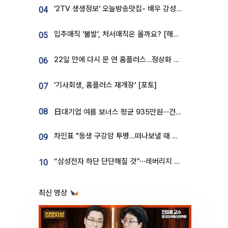
'2TV 생생정보' 오늘방송맛집- 배우 강성진 단골! 쌀국수ㆍ푸팟퐁 커리 맛집 '블○○○'
04
입추매직 '불발', 처서매직은 올까요? [해시태그]
05
22일 만에 다시 문 연 홈플러스…정상화 바쁜데 재고 없어 ‘발동동’[가보니]
06
'기사회생, 홈플러스 재개장' [포토]
07
08
日대기업 여름 보너스 평균 935만원⋯건설회사 1800만 넘어
차인표 "동생 구강암 투병…떠나보낼 때 가장 힘들었다”
09
“삼성전자 하단 단단해질 것”⋯레버리지 규제에 쏠림 완화 [찐코노미]
10
최신 영상