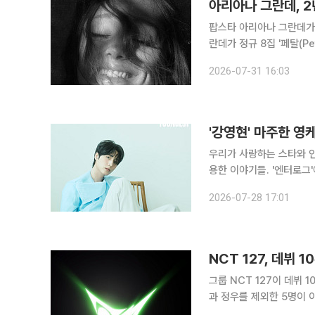
아리아나 그란데, 
팝스타 아리아나 그란데가 2년 만에 새
란데가 정규 8집 '페탈(Petal)'을 
규 7집 '이터널 선샤인(Eter
2026-07-31 16:03
의미하는 앨범명 '페탈'에
'강영현' 마주한 영
우리가 사랑하는 스타와 인
용한 이야기들. '엔터로그'에서 만나보세요. 밴드 데이식스(D
흔적이 짙게 배어 있습니다.
2026-07-28 17:01
감정을 언어로 옮겨온 그인
NCT 127, 데뷔 
그룹 NCT 127이 데뷔 1
과 정우를 제외한 5명이 이번 활동에 참여한다. SM엔
오후 6시 각종 음악 플랫폼