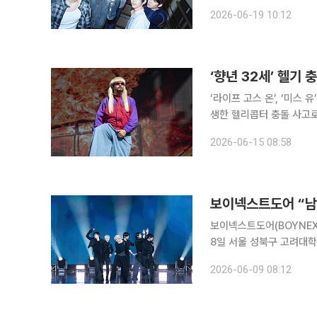
100만 장을 돌파했다. 이로써 라이즈는 밀리언셀러를 기록한 2023년 데뷔 싱글 ‘겟 어 기타(Get
2026-06-19 10:12
A Guitar)’, 2024년 
‘향년 32세’ 헬기
‘라이프 고스 온’, ‘미스
생한 헬리콥터 충돌 사고로 사망했다. 향년 32세.
클리에 따르면 올리버 트
2026-06-15 08:58
보이넥스트도어(BOYNEXTDO
8일 서울 성북구 고려대학
트도어 1st 스튜디오 앨범 [
2026-06-09 08:12
COMEBACK SHOWCA