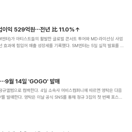
생일상도”, 눈과 하트 모양의
업이익 529억원⋯전년 比 11.0%↑
M엔터)가 아티스트들의 활발한 글로벌 콘서트 투어와 MD·라이선싱 사업
입어 매출 성장세를 기록했다. SM엔터는 5일 실적 발표를 통
기준 매출 3496억원, 영업이익 529억원을 기록했다고 밝혔다. 전년 동기
대비 각각 15.4%, 11.0% 증가한 수치다. 2분
⋯9월 14일 'GOGO' 발매
 4일 소속사 어비스컴퍼니에 따르면 영탁은 다음
S를 통해 정규 3집의 첫 번째 포스터
FORM' 이후 약 3년
만에 선보이는 정규앨범이다. 공개된 포스