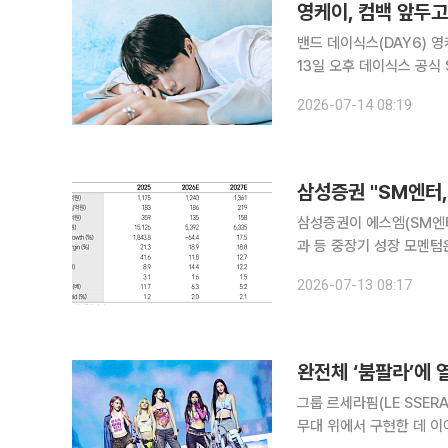
영케이, 컴백 앞두고
밴드 데이식스(DAY6) 영케
13일 오후 데이식스 공식 
4종을 첫 선보이고 컴백 분위기를 달궜다. 그는 27일 정규 
2026-07-14 08:19
(Shut The Door)' 발
삼성증권이 에스엠(SM엔터
과 등 중장기 성장 모멘텀
담과 업종 밸류에이션 하락
2026-07-13 08:17
다. 13일 최민하 삼성증
완전체 ‘붐팔라’에
그룹 르세라핌(LE SSER
무대 위에서 구현한 데 이어