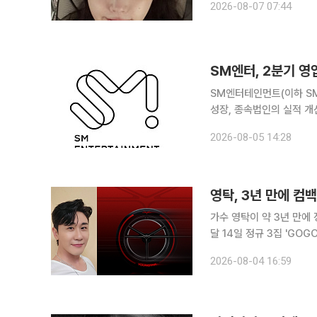
2026-08-07 07:44
살고 있음”, “마이 늦은 
SM엔터, 2분기 영
SM엔터테인먼트(이하 S
성장, 종속법인의 실적 개선 효과에 힘
해 2026년 2분기 연결 
2026-08-05 14:28
영탁, 3년 만에 컴백
가수 영탁이 약 3년 만에 정규앨범으로 컴백한다.
달 14일 정규 3집 'GOGO'를 발매한다. 영탁은 이날 공식 SN
를 공개하며 컴백 일정을 알렸다. 이번 앨범은 2023년 8월 발표한 정규 2집 '
2026-08-04 16:59