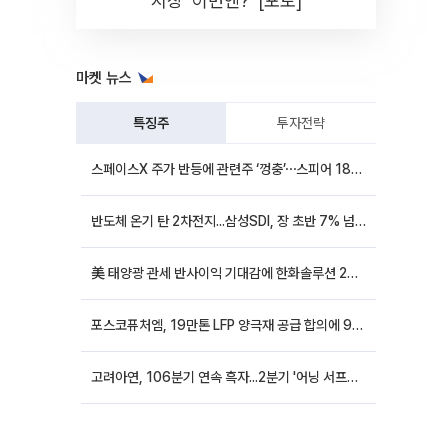
시장 '이번엔?' [포토]
마켓 뉴스
특징주
투자전략
스페이스X 주가 반등에 관련주 ‘껑충’⋯스피어 18%ㆍ에이치브이엠 12%↑
반도체 온기 탄 2차전지...삼성SDI, 장 초반 7% 넘게 껑충
美 태양광 관세 반사이익 기대감에 한화솔루션 20%대·OCI홀딩스 14%대 급등
포스코퓨처엠, 19만톤 LFP 양극재 공급 합의에 9%대 강세
고려아연, 106분기 연속 흑자...2분기 '어닝 서프라이즈'에 장 초반 12%대 강세