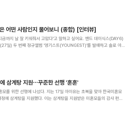
9곡이 수록된다
은 어떤 사람인지 물어보니 (종합) [인터뷰]
날 잘 키워줘서 고맙다'고 말하고 싶어요. 밴드 데이식스(DAY6)
늘(27일) 두 번째 정규앨범 '영기스트(YOUNGEST)'를 발매하고 솔로 아
9월 첫 정규 '레터스 위드 노트(Letters with notes)' 이후 약 3년
다. 발매
에 삼계탕 지원⋯꾸준한 선행 '훈훈'
섰다. 지는 17일 아이유는 초복을 맞아 한국미혼모
. 이는 삼계탕을 지원받은 미혼모들의 감사 편지
유가 보여주는 꾸준한 선행에 고마움을 전했다. 아이유는 지난 5월
억 원을 기부하며 선한 영향력에 앞장