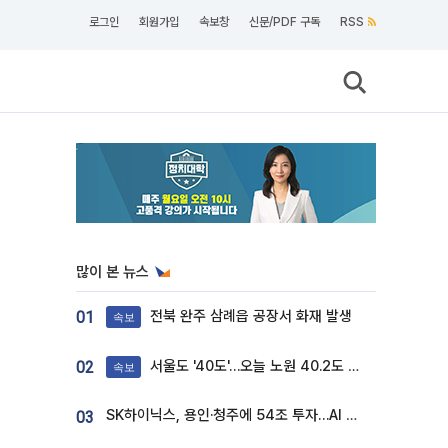
로그인
회원가입
속보창
신문/PDF 구독
RSS
많이 본 뉴스
전북 완주 삼례읍 공장서 화재 발생
01
속보
서울도 '40도'…오늘 노원 40.2도 기록
02
속보
SK하이닉스, 용인·청주에 54조 투자…AI 메모리 생산기지 키운다
03