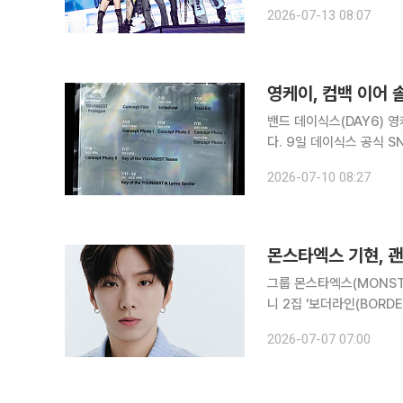
은 11~12일 인천 인스파
2026-07-13 08:07
SSERAFIM TOUR ‘PUR
영케이, 컴백 이어 
밴드 데이식스(DAY6) 영
다. 9일 데이식스 공식 SNS 채널에는 영케이의 컴백 프로모션 콘텐츠 일정이 담긴 스케줄러 이미
지를 게재돼 분위기를 달궜다. 6일 프롤로그 이미지, 7일 콘셉트 필름을 시작으로 본
2026-07-10 08:27
징에 돌입한 영케이는 9일
몬스타엑스 기현, 괜
그룹 몬스타엑스(MONSTA X)
니 2집 '보더라인(BORD
담아낸 작품으로, 한층 선
2026-07-07 07:00
다. 발매에 앞서 서울