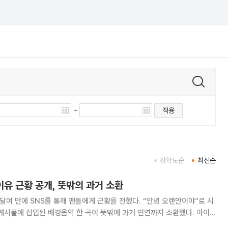
~
적용
정확도순
최신순
아이유 근황 공개, 뜻밖의 과거 소환
 달여 만에 SNS를 통해 팬들에게 근황을 전했다. “안녕 오랜만이야”로 시
게시물에 삽입된 배경음악 한 곡이 뜻밖에 과거 인연까지 소환했다. 아이
램에 모두 4개의 게시물을 연달아 올렸다. “안녕 오랜만이야”, “열심히