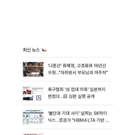
최신 뉴스
'나혼산' 류혜영, 고경표와 16년산
우정…"자취방서 부모님과 마주쳐"
축구협회 '성 접대 의혹' 일본까지
번졌다…日 심판 실명 공개
'불안과 기대 사이' 널뛰는 SK하이
닉스…증권가 "HBM4·LTA 기반 펀
터멘털 견고"