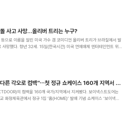
첫 미니앨범
 충돌 사고 사망…올리버 트리는 누구?
 유’ 등으로 이름을 알린 미국 가수 겸 코미디언 올리버 트리가 브라질에서 발
 15일(한국시간) 미국 연예매체 엔터테인먼트 위
리는 전날 브라질 리우데자네이루 남서부 헤크레이우 두스 반데이란치스에
서 헬리콥터 2대가 충돌하는 사고로 숨졌다. 사고 헬기에는
보이넥스트도어 “남다른 각오로 컴백”⋯첫 정규 쇼케이스 160개 지역서 봤다
OR)의 컴백을 160개 국가/지역에서 지켜봤다. 보이넥스트도어는
교 화정체육관에서 정규 1집 ‘홈(HOME)’ 발매 기념 쇼케이스 ‘보이넥스
홈] 컴백 쇼케이스(BOYNEXTDOOR 1st Studio Album [HOME]
SE)’를 개최