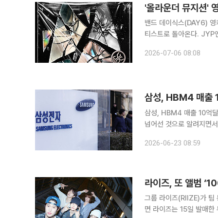
'올라운더 뮤지션' 
밴드 데이식스(DAY6) 영
티스트로 돌아온다. JYP엔터테인먼트는 6일 0시 데이식스 공식 SNS 채널에 영케이의 새 솔로 앨
범 발표 소식을 알리는 이
2026-07-06 08:08
트'를 발표하고 컴백한다.
삼성, HBM4 매출 10억달러 돌파 삼성전자의 6세대 고대역폭메모리 H
넘어선 것으로 알려지면서
계에 따르면 삼성전자는 2월
2026-06-23 08:59
억달러, 한화 약 1조54
라이즈, 또 앨범 ‘
그룹 라이즈(RIIZE)가 팀 통산 4번
면 라이즈는 15일 발매한 