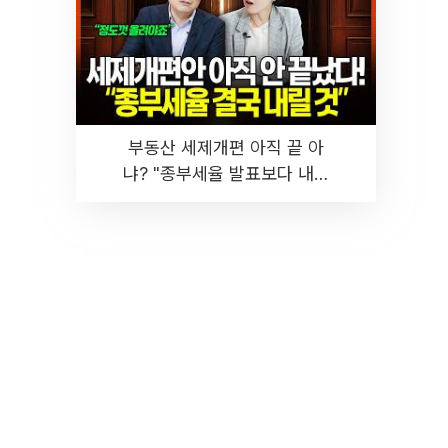
부동산 세제개편 아직 끝 아
냐? "종부세율 발표보다 내릴
것" 장기거주·양도세 전망 I 집
땅지성 I 김인만, 진미윤