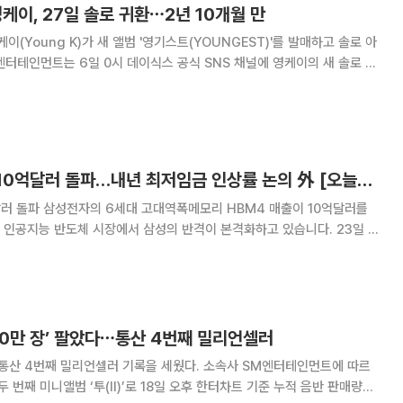
영케이, 27일 솔로 귀환⋯2년 10개월 만
케이(Young K)가 새 앨범 '영기스트(YOUNGEST)'를 발매하고 솔로 아
미지를 게재했다. 이에 따르면 영케이는 27일 오후 6시 정규 2집 '영기스
 영케이가 솔로로 돌아
삼성, HBM4 매출 10억달러 돌파…내년 최저임금 인상률 논의 外 [오늘의 주요뉴스]
BM4 매출이 10억달러를
 인공지능 반도체 시장에서 삼성의 반격이 본격화하고 있습니다. 23일 업
 12일 세계 최초로 HBM4 양산 출하에 나선 뒤 약 4개월 만에 매출 10
00억원을 기록한 것으로 전해졌
100만 장’ 팔았다⋯통산 4번째 밀리언셀러
째 밀리언셀러 기록을 세웠다. 소속사 SM엔터테인먼트에 따르
두 번째 미니앨범 ‘투(II)’로 18일 오후 한터차트 기준 누적 음반 판매량