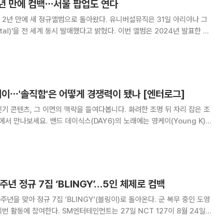
2년 만에 컴백⋯서울 팝업도 연다
 정규앨범으로 돌아왔다. 유니버설뮤직은 31일 아리아나 그
전 세계 동시 발매했다고 밝혔다. 이번 앨범은 2024년 발표한 정
nal Sunshine)' 이후 약 2년 만에 선보이는 정규 음반이다. '꽃잎'을
는 척박한
케이⋯'솔직함'은 어떻게 경쟁력이 됐나 [엔터로그]
기 콘텐츠, 그 이면의 맥락을 들여다봅니다. 화려한 조명 뒤 자리 잡은 조
AY6)의 노래에는 영케이(Young K)의
 '예뻤어', '한 페이지가 될 수 있게' 등 수많은 히트곡의 가사를 쓰며 팀의
데요. 그런 영케
10주년 정규 7집 ‘BLINGY’…5인 체제로 컴백
0주년을 맞아 정규 7집 ‘BLINGY’(블링이)로 돌아온다. 군 복무 중인 도영
터테인먼트는 27일 NCT 127이 8월 24일
을 통해 정규 7집 ‘BLINGY’를 공개한다고 밝혔다. 음반도 같은 날 발매