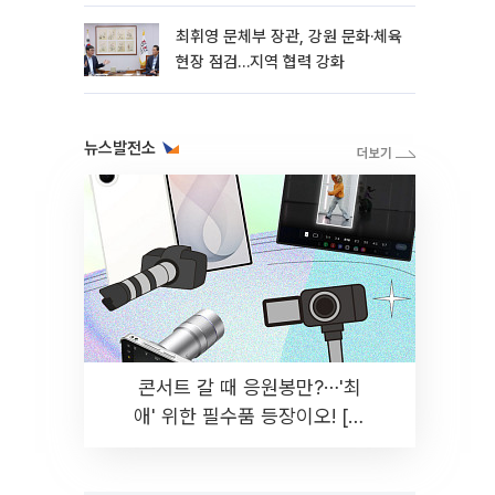
히 실천"
최휘영 문체부 장관, 강원 문화·체육
현장 점검…지역 협력 강화
뉴스발전소
콘서트 갈 때 응원봉만?⋯'최
애' 위한 필수품 등장이오! [솔
드아웃]