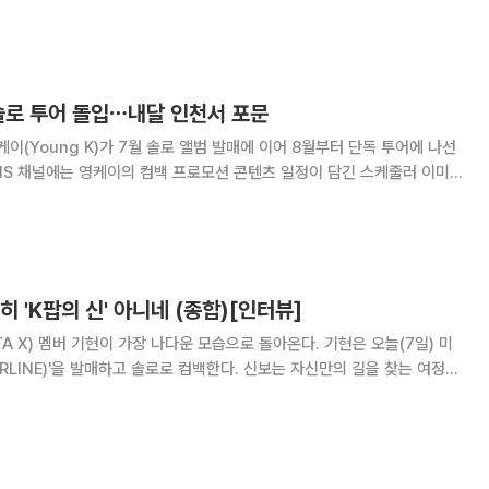
이어 아레나에서 ‘2026 르세라핌 투어 ‘퓨어플로우’ 인 인천(2026 LE
EFLOW’ IN
솔로 투어 돌입⋯내달 인천서 포문
케이(Young K)가 7월 솔로 앨범 발매에 이어 8월부터 단독 투어에 나선
격적인 컴백 티
 스케줄러에 이어 10일 트
히 'K팝의 신' 아니네 (종합)[인터뷰]
 멤버 기현이 가장 나다운 모습으로 돌아온다. 기현은 오늘(7일) 미
ERLINE)'을 발매하고 솔로로 컴백한다. 신보는 자신만의 길을 찾는 여정을
명해진 기현의 음악 세계와 더욱 진솔한 이야기를 만나볼 수 있을 전망이
 스타쉽엔터테인먼트 사옥에서