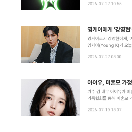
2026-07-27 10:55
된다. 새 앨범에는 총 
영케이에게 '강영현'
영케이로서 강영현에게, '지금까지 
영케이(Young K)가 오
티스트로 돌아온다. 2023년 
2026-07-27 08:00
만의 솔로 작업물이
아이유, 미혼모 가정
가수 겸 배우 아이유가 미혼모를 위한 선행에 나
가족협회를 통해 미혼모 가정에 삼계탕을 지원했다
를 통해 알려졌다. 이들은 아이
2026-07-19 18:07
16일 자신의 생일에도 3