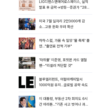
LIG디펜스앤에어로스페이스, 실적
발표 후 급락→반등⋯증권가 “28년
까지 튼튼”
미국 7월 일자리 2만3000개 감
소…고용 둔화 우려 확산
하하·스컬, 가뭄 속 밀양 '물 축제' 출
연…"출연료 전액 기부"
'차쥐뿔' 이준영, 포켓몬 카드 열혈
팬⋯"리셀러 처단할 것"
블루엘리펀트, 어펄마캐피탈서
1000억원 유치…글로벌 공략 속도
이 대통령, 부동산 2차 회의도 6시
간 마라톤…"기존 사고 벗어나 과감