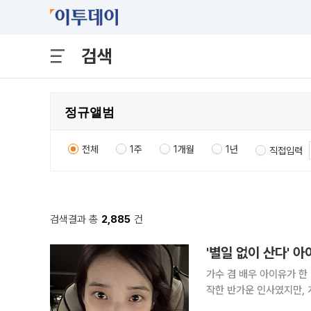
검색
전체
1주
1개월
1년
직접입력
검색결과 총
2,885
건
'별일 없이 산다' 
가수 겸 배우 아이유가 한
작한 반가운 인사였지만, 
유는 6일 자신의 인스타그