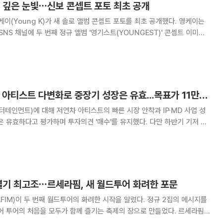
 깊은 눈빛⋯신보 콘셉트 포토 최초 공개
이(Young K)가 새 솔로 앨범 콘셉트 포토를 최초 공개했다. 영케이는
SNS 채널에 두 번째 정규 앨범 '영기스트(YOUNGEST)' 콘셉트 이미지
2집 '영기스트'와 타이틀곡 '셧 더 도어
매에 앞
삼성증권 "SM엔터, 아티스트 다변화로 중장기 성장은 유효...목표가 11만4000원 ↓"
테인먼트)에 대해 저연차 아티스트의 빠른 시장 안착과 IP·MD 사업 성
은 유효하다고 평가하며 투자의견 '매수'를 유지했다. 다만 하반기 기저 부
을 반영해 목표주가는 기존 대비 14% 하향한 11만4000원으로 조정했
권 연구원은 "2분기에는 NCT WIS
 열기 최고조⋯르세라핌, 새 월드투어 화려한 포문
AFIM)이 두 번째 월드투어의 화려한 시작을 알렸다. 정규 2집의 메시지를
 투어의 처음을 모두가 함께 즐기는 축제의 장으로 만들었다. 르세라핌