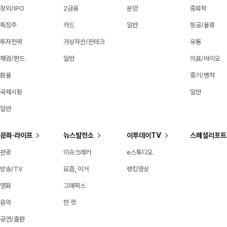
장외/IPO
2금융
분양
중화학
특징주
카드
일반
항공/물류
투자전략
가상자산/핀테크
유통
채권/펀드
일반
의료/바이오
환율
중기/벤처
국제시황
일반
일반
문화·라이프
뉴스발전소
이투데이TV
스페셜리포트
관광
이슈크래커
e스튜디오
방송/TV
요즘, 이거
랭킹영상
영화
그래픽스
음악
한 컷
공연/출판