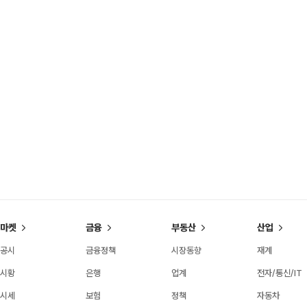
마켓
금융
부동산
산업
공시
금융정책
시장동향
재계
시황
은행
업계
전자/통신/IT
시세
보험
정책
자동차