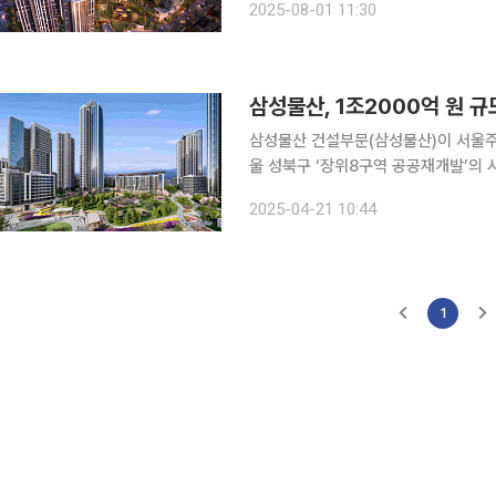
2025-08-01 11:30
삼성물산, 1조2000억 원 
삼성물산 건설부문(삼성물산)이 서울주
울 성북구 ‘장위8구역 공공재개발’의 시공사로 선정
서울 성북구 장위동 일대 12만1634㎡
2025-04-21 10:44
와 부대복리시설 등을 조성하는 사업으로
1