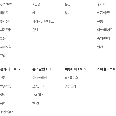
장외/IPO
2금융
분양
중화학
특징주
카드
일반
항공/물류
투자전략
가상자산/핀테크
유통
채권/펀드
일반
의료/바이오
환율
중기/벤처
국제시황
일반
일반
문화·라이프
뉴스발전소
이투데이TV
스페셜리포트
관광
이슈크래커
e스튜디오
방송/TV
요즘, 이거
랭킹영상
영화
그래픽스
음악
한 컷
공연/출판