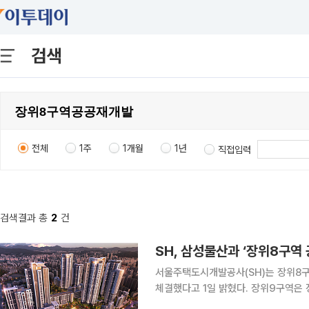
검색
전체
1주
1개월
1년
직접입력
검색결과 총
2
건
SH, 삼성물산과 ‘장위8구역
서울주택도시개발공사(SH)는 장위8구
체결했다고 1일 밝혔다. 장위9구역은 정부의 수도권 주택 공급 기반 강화 방안에 따라 2021년 3월
공공 재개발 사업 후보지로 선정됐다. 이후 SH는 2023년 재정비 촉진구역 지정에 이어 지난해 시