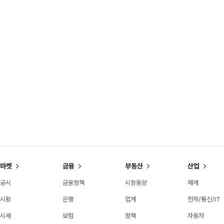
마켓
금융
부동산
산업
공시
금융정책
시장동향
재계
시황
은행
업계
전자/통신/IT
시세
보험
정책
자동차