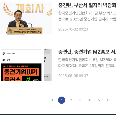
한국중견기업연합회가 1일 부산 벡스
동으로 '2025년 중견기업 일자리 박람회 in 부
정 '청끌기업(청년이 끌리는 기업)', 
2025-10-02 09:23
구직자 2000여
중견련, 중견기업 MZ홍보 서
한국중견기업연합회는 5일 MZ세대 중견
다고 밝혔다. 모집은 29일까지 진행되며, 영상 촬영 및 편집이 가능한 대학생 또는 대학 졸업 구직
자라면 누구나 참여 가능하다. 지원 동
2025-08-05 09:37
제작 역량 등 심사기준에 따라 최종 5명
1
2
3
4
5
6