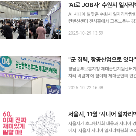
‘AI로 JOB자’ 수원시 일자
AI 시대에 발맞춘 수원시 일자리박람회가 취업준
컨벤션센터 전시홀에서 고용노동부 경기지
리 박람회’에 2400여 명이 방문했다고 29일 밝혔다. 이번 박람
2025-10-29 13:59
비롯해 다양한 분야의 50개 기업이 참
경남동부보훈지청 제대군인지원센터가 2
자리 박람회'에 참여해 제대군인의 민간 일자리 진출을
심지 사천시에서 열렸으며, 항공·우주 
2025-10-22 16:48
서는 기업별 면접과 채용 상담이 활발히
서울시, 11월 ‘시니어 일자리
서울시가 초고령사회 대응과 시니어 경제
에서 '서울시 시니어 일자리박람회 2025'를 개최한다