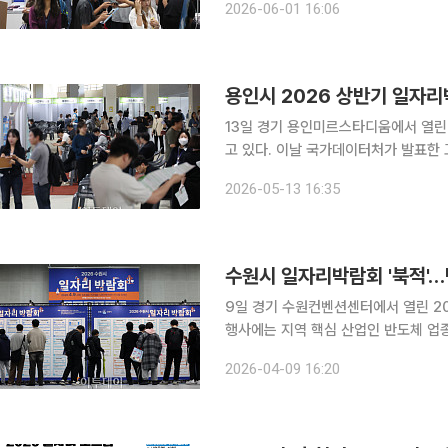
2026-06-01 16:06
용인시 2026 상반기 일자리박
13일 경기 용인미르스타디움에서 열린
고 있다. 이날 국가데이터처가 발표한 
명 증가에 그쳤고 고용률은 하락 전환했
2026-05-13 16:35
및 기술서비스업 고용 둔화 등이 영향을
수원시 일자리박람회 '북적'…
9일 경기 수원컨벤션센터에서 열린 2
행사에는 지역 핵심 산업인 반도체 업종
여명을 채용할 예정이다. 고이란 기자 p
2026-04-09 16:20