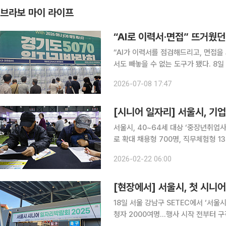
브라보 마이 라이프
“AI로 이력서·면접” 뜨거웠던
“AI가 이력서를 점검해드리고, 면접을 
서도 빼놓을 수 없는 도구가 됐다. 8일 경기도 수원시 팔달구 수원메쎄에서 열린 ‘2026년 경기도
5070 일자리박람회(남부권역) with 
2026-07-08 17:47
방문해 재취업을 향한 높은 관심을 보
[시니어 일자리] 서울시, 기
서울시, 40~64세 대상 ‘중장년취업
로 확대 채용형 700명, 직무체험형 1300명으로 늘려 서울시는 올해
폭 확대한다. 22일 서울시에 따르면 기업과 중장년을 직접 연결하는 ‘중장년 경력 인재 지원사업’을
2026-02-22 06:00
통해 기업-인재 매칭 규모를 작년 45
[현장에서] 서울시, 첫 시니
18일 서울 강남구 SETEC에서 ‘서울시
청자 2000여명…행사 시작 전부터 