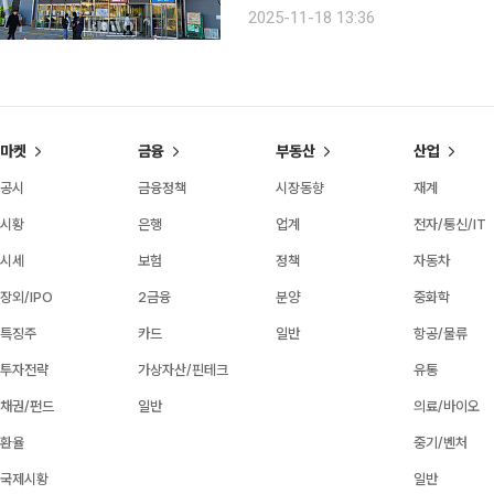
아침 기온이 영하권으로 떨어진 18일
2025-11-18 13:36
는 서울무역전시장(세텍, SETEC)으
마켓
금융
부동산
산업
공시
금융정책
시장동향
재계
시황
은행
업계
전자/통신/IT
시세
보험
정책
자동차
장외/IPO
2금융
분양
중화학
특징주
카드
일반
항공/물류
투자전략
가상자산/핀테크
유통
채권/펀드
일반
의료/바이오
환율
중기/벤처
국제시황
일반