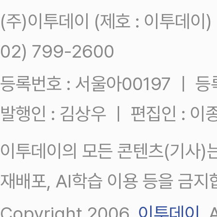
(주)이투데이 (제호 : 이투데이
02) 799-2600
등록번호 : 서울아00197 ㅣ 등록일
발행인 : 김상우 ㅣ 편집인 : 
이투데이의 모든 콘텐츠(기사)는
재배포, AI학습 이용 등을 금지
Copyright 2006.
이투데이
.