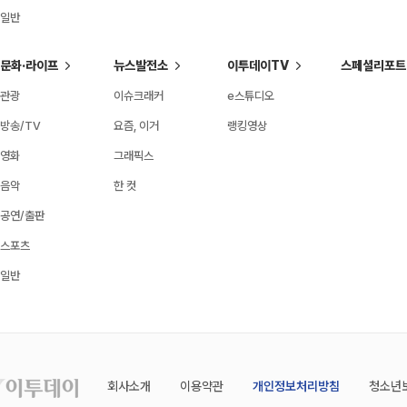
일반
문화·라이프
뉴스발전소
이투데이TV
스페셜리포트
관광
이슈크래커
e스튜디오
방송/TV
요즘, 이거
랭킹영상
영화
그래픽스
음악
한 컷
공연/출판
스포츠
일반
회사소개
이용약관
개인정보처리방침
청소년