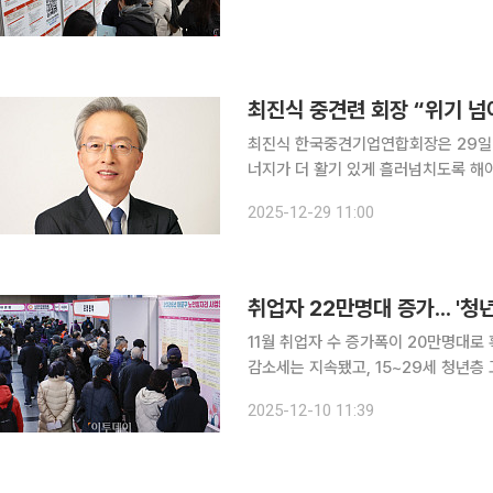
최진식 한국중견기업연합회장은 29일 
너지가 더 활기 있게 흘러넘치도록 해야 한다”라고 강조했다. 
사’를 통해 “민관의 긴밀한 협력을 통
2025-12-29 11:00
패러다임 혁신을 위한 합리적인 합의를 
취업자 22만명대 증가... '
11월 취업자 수 증가폭이 20만명대로
감소세는 지속됐고, 15~29세 청년층 고용률은 19
한 '2025년 11월 고용동향'에 따르면
2025-12-10 11:39
만5000명 증가했다. 취업자 증가 폭은