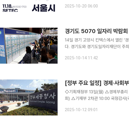
고령사회 대응 종합계획인 ‘9988 서
2025-10-20 06:00
현장 면접부터 경력 재설계 컨설팅, 디
경기도 5070 일자리 박람회 
14일 경기 고양시 킨텍스에서 열린 ‘
다. 경기도와 경기도일자리재단이 주최한
참여, 현장에서 이력서 접수와 면접을 
2025-10-14 11:42
와 기업을 직접 연결해 재취업 기회를 
[정부 주요 일정] 경제·사회부처
◇기획재정부 13일(월) △경제부총리 10:00 국정감사(국회) △기재부 1차관 10:00 국정감사(국
회) △기재부 2차관 10:00 국정감사(국회) 14일(화) △경제부총리 10:00 국정감사(국회) △기재
부 1차관 10:00 국정감사(국회) △기재부 2차관 10:00 국정감사(국회) △구윤철 부총리, 주요 20
2025-10-12 09:01
개국(G20) 재무장관·중