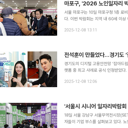
마포구, '2026 노인일자리 
서울 마포구는 10일 마포구청 1층 로
다. 이번 박람회는 지역 내 60세 이상 어르신들이 내년도 노인일자리 사업을 한눈에 확인하고 현장
에서 바로 신청할 수 있도록 마련된 
2025-12-08 13:11
종합복지관, 우리마포복지관, 성산종합
경기도의 디지털 고용안전망 ‘잡아드림
랫폼 중 최고 사례로 공식 인정받았다. 기획 단계부터 구조 설계, 서비스 방향까지 모든 출발점은 전
석훈 경기도의회 의원이었다. 전 의원
2025-12-08 12:06
일자리 사다리’ 모델이 그대로 구현된
'서울시 시니어 일자리박람회 20
18일 서울 강남구 서울무역전시장(SE
자들이 기업 부스를 살펴보고 있다. 