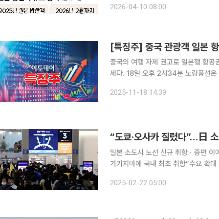
2026-04-10 08:00
관광 교류가 동반 상승하는 모습이다.
중국의 여행 자제 권고로 일본행 항공
세다. 18일 오후 2시34분 노랑풍선은 전거래일 대비 26.69% 오른 6360원에 거래되고 있다. 참
좋은여행은 17.68% 오른 6990원에 거래 중이다. 전날 홍콩 사우스차
2025-11-18 14:39
중국의 여행 자제 권고로 일본행 항공권
“도쿄·오사카 질렸다”…日 
일본 소도시 노선 신규 취항ㆍ증편 이
가키지마에 국내 최초 취항“수요 확대 따라 소도시 노
요가 이어지고 있는 가운데 항공업계가
2025-02-22 05:00
도쿄나 오사카 대신 일본 특유의 정취를