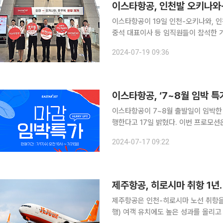
이스타항공, 인천발 오키나와
이스타항공이 19일 인천-오키나와, 인천-푸꾸옥
중석 대표이사 등 임직원들이 참석한 가
를 진행했다. 이스타항공의 인천-오키나와 노선은 매일 오전 7시 30분 인천국제공항에서 출발해
2024-07-19 09:36
오전 10시에 일본 나하공항에 도착하고
이스타항공, ‘7~8월 임박 
이스타항공이 7~8월 출발일이 임박한
행한다고 17일 밝혔다. 이번 프로모션은 이날 오전 10시부터 21일까지 홈페이지와 모바일 앱을 통
해 진행된다. 대상 노선은 국내선 2개, 
2024-07-17 09:22
터 8월 31일까지다. 프로모
제주항공, 히로시마 취항 1년
제주항공은 인천-히로시마 노선 취항을
행) 여객 유치에도 높은 성과를 올리고 있다고 15일 밝혔다. 제