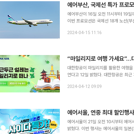
에어부산, 국제선 특가 프로
에어부산이 16일 오전 11시부터 19
이번 프로모션은 국제선 18개 노선(부
할인율을 제공한다. 프로모션 항공권은 김해공항 출발 노선 기준 △후쿠오카 5만9400원 △오사
2024-04-15 11:16
카 7만9900원 △도쿄(나리타) 9만
“마일리지로 여행 가세요”…
대한항공이 마일리지를 활용한 여행을
연다고 12일 밝혔다. 대한항공은 최근 자사 홈페이지에 ‘두근두근 설레는 봄, 마일리지로 떠나 봄’
이벤트 페이지를 열었다. 이곳에서는 일본
2024-04-12 09:09
리 노선까지 마일리지 사용이 용이한 
에어서울, 연중 최대 할인행사
에어서울이 21일 오전 10시부터 에어
밝혔다. 이번 행사는 에어서울의 일본(도쿄·오사카·후쿠오카·다카마쓰·요나고)과 동남아(다낭·나트