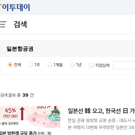
검색
전체
1주
1개월
1년
직접입력
검색결과 총
39
건
일본선 韓 오고, 한국선 日 가
한일 관광 쌍방향 교류 순증…대도시
본 여행지 다변화 뚜렷방한 일본인 365만명…
가 올해 봄 시즌 뚜렷한 증가세를 보이