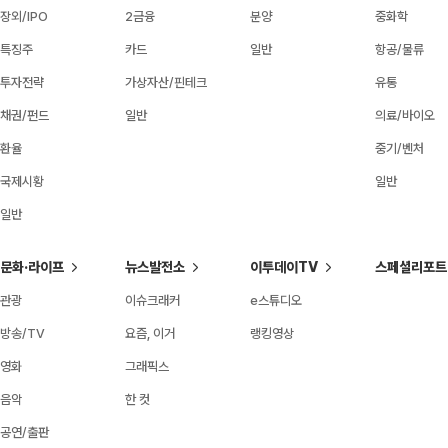
장외/IPO
2금융
분양
중화학
특징주
카드
일반
항공/물류
투자전략
가상자산/핀테크
유통
채권/펀드
일반
의료/바이오
환율
중기/벤처
국제시황
일반
일반
문화·라이프
뉴스발전소
이투데이TV
스페셜리포트
관광
이슈크래커
e스튜디오
방송/TV
요즘, 이거
랭킹영상
영화
그래픽스
음악
한 컷
공연/출판