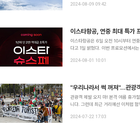
2024-08-09 09:42
노선과 연계한 다구간 여정 예매도 가
이스타항공, 연중 최대 특가
이스타항공은 6일 오전 10시부터 연중
다고 1일 밝혔다. 이번 프로모션에서는 항공 운임 기준 최대 96%까지 할인된다. 대상 노선은 일본,
대만, 태국, 베트남 등 국제선 13개과 
2024-08-01 10:01
지다. 이스타항공은 원활한 홈페이지
관광객 제발 오지 마! 본격 여름 휴가철이 찾아온 만큼 '관광 대국' 스페인도 인산인해를 이루고 있습
니다. 그런데 최근 거리에선 이처럼 
객을 향해 물총을 쏘면서 "집으로 돌아가라"고
2024-07-22 17:03
어리즘(Overtourism)' 현상이 심