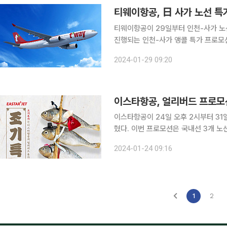
티웨이항공, 日 사가 노선 특
티웨이항공이 29일부터 인천-사가 노선 앵콜
진행되는 인천-사가 앵콜 특가 프로모
승 기간은 1월 29일부터 6월 29일까지다. 티웨이항공 사가 노선 예약 시 할인 코드 ‘
2024-01-29 09:20
하면 15~20% 즉시 운임 할인이 적용
이스타항공, 얼리버드 프로모션
이스타항공이 24일 오후 2시부터 31
혔다. 이번 프로모션은 국내선 3개 노선과 국제선 9개 노선을 대상으로 진행된다. 국내선은 유류할
증료와 공항시설사용료를 포함한 편도 총
2024-01-24 09:16
원 △군산-제주 2만900원부터다. 탑
1
2