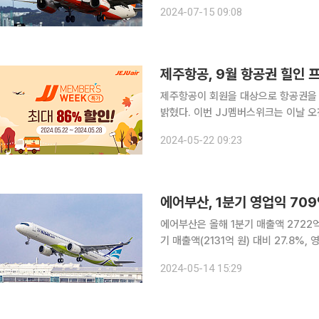
시마 노선에 주 3회 일정으로 첫 취항을 시작했다. 제주항공은 노선 취항 3
2024-07-15 09:08
존 주 3회에서 주 7회(매일) 운항으로 
제주항공, 9월 항공권 힐인
제주항공이 회원을 대상으로 항공권을 
밝혔다. 이번 JJ멤버스위크는 이날 오전 10시부터 28일 오후 5시까지 진행된다. 국내선 7개, 국제
선 43개 총 50개 노선을 대상으로 9
2024-05-22 09:23
유류할증료와 공항시설료 등을 포함한 
에어부산, 1분기 영업익 70
에어부산은 올해 1분기 매출액 2722억 원
기 매출액(2131억 원) 대비 27.8%
최대 실적이다. 영업이익률은 26.1%를 기록했다. 지난해 ‘펜트 업’(pent-
2024-05-14 15:29
거리 여객 수요가 올해 초까지