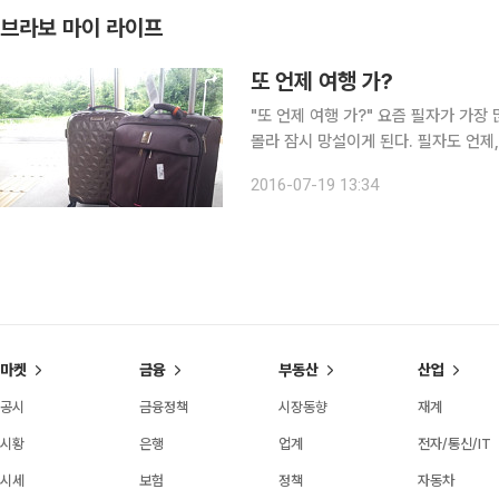
브라보 마이 라이프
또 언제 여행 가?
"또 언제 여행 가?" 요즘 필자가 가
몰라 잠시 망설이게 된다. 필자도 언제
소하게 돌아다니면서 제일 처음 알게 
2016-07-19 13:34
해 블로거들을 모아 여행을 시켜주는 
마켓
금융
부동산
산업
공시
금융정책
시장동향
재계
시황
은행
업계
전자/통신/IT
시세
보험
정책
자동차