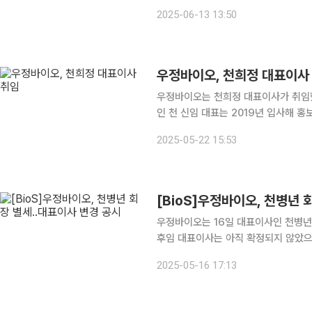
구 표준에 부합하는 운영체계를 지속적
2025-06-13 13:50
AAALAC International은 전 세
우정바이오, 천희정 대표이사
우정바이오는 천희정 대표이사가 취임했다고 22일 밝혔다. 이달
인 천 신임 대표는 2019년 입사해 
2022년 론칭한 바이오 인큐베이팅&엑
2025-05-22 15:53
고 올해 3월부터 직접 운영해 네트워크
[BioS]우정바이오, 천병년 
우정바이오는 16일 대표이사인 천병년
후임 대표이사는 아직 확정되지 않았으
2025-05-16 17:13