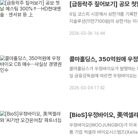
6일 코스피 시장에서 상한가를 기록한 종
지솔루션(11만7100원)의 상한가는 
에너지의 가격 경쟁력이 부각된 영향으
2026-03-06 16:44
다. 삼화페인트(1만120원)는 이날 
콜마홀딩스, 350억원에 우
콜마홀딩스가 우정바이오가 발행하는 대
일 금융감독원에 따르면 우정바이오는 
이권부 무보증 사모 CB 발행을 결정했다고 공시했다. 전환가액 232
2026-03-04 17:42
면 총1505만3763주의 신주가 발행
[BioS]우정바이오, 美엑셀라
우정바이오(WOOJUNGBIO)가 미국 A
폼 기업 엑셀라 바이오시스템즈(Xella