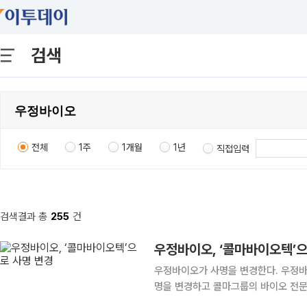
검색
전체
1주
1개월
1년
직접입력
검색결과 총
255
건
우정바이오, ‘콜마바이오텍’으
우정바이오가 사명을 변경한다. 우정바
명을 변경하고 콜마그룹의 바이오 전문기업으로 도약한
월 콜마홀딩스 편입 이후 추진하는 브