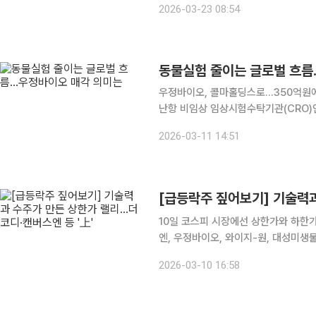
2026-03-23 08:54
오로스테크놀로지, 링크제니시스, 한
동물실험 줄이는 글로벌 흐름
우정바이오, 콜마홀딩스로…350억원에
난항 비임상 임상시험수탁기관(CRO)인 우정바이오가 매각되면서 국내 비임상 CRO 산업의 구조
변화 가능성에 관심이 쏠리고 있다. 특
2026-03-11 14:51
대체하려는 정책이 확대되는 가운데 이
10일 코스피 시장에선 상한가와 하한가를 기록한 종목은 
엔, 우정바이오, 와이지-원, 대성미생
라이콤, 비엘팜텍, 대광통신 등이 상한가를 기록했다. 더코디는 전장대
2026-03-10 16:58
기록하며 3705원에 거래를 마쳤다.