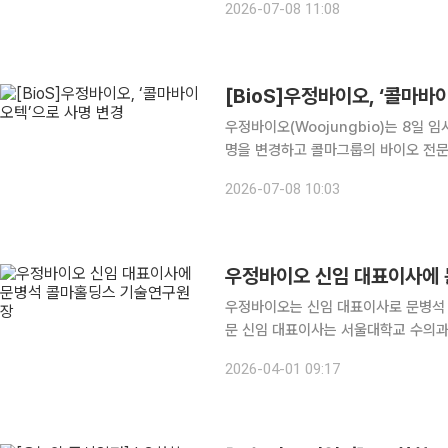
2026-07-08 11:08
을 확
[BioS]우정바이오, ‘콜마바
우정바이오(Woojungbio)는 8일 임
명을 변경하고 콜마그룹의 바이오 전문기업으로
은 지난 3월 콜마홀딩스 편입 이후 추
2026-07-08 10:03
성장 기반을 확대하기 위한 전략적 결
우정바이오 신임 대표이사에
우정바이오는 신임 대표이사로 문병석 
문 신임 대표이사는 서울대학교 수의과
1986년 유한양행에서 연구자로 경력을
2026-04-01 09:17
연구개발을 수행해 왔다. 신약개발 분야