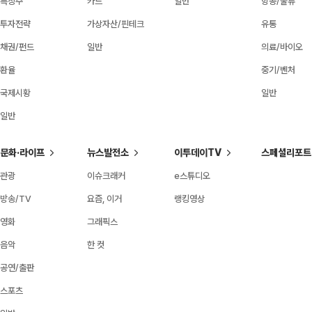
특징주
카드
일반
항공/물류
투자전략
가상자산/핀테크
유통
채권/펀드
일반
의료/바이오
환율
중기/벤처
국제시황
일반
일반
문화·라이프
뉴스발전소
이투데이TV
스페셜리포트
관광
이슈크래커
e스튜디오
방송/TV
요즘, 이거
랭킹영상
영화
그래픽스
음악
한 컷
공연/출판
스포츠