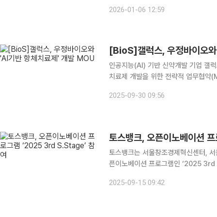
6일 밝혔다. 이번 협력은 양사가 보유
2026-01-06 12:59
시장에서 요구되는 인체모사 중심(hum
[BioS]갤럭스, 우정바이오와
인공지능(AI) 기반 신약개발 기업 갤럭
치료제 개발을 위한 전략적 업무협약(M
▲AI기반 신약 후보물질의 신속 비임
2025-09-30 09:56
협력 ▲양사의 정보 및 네트워크 공유
토스뱅크, 오픈이노베이션 프로그램
토스뱅크는 서울창조경제혁신센터, 서
픈이노베이션 프로그램인 ‘2025 3rd S
다고 15일 밝혔다. 은행권 유일 파트
2025-09-15 09:42