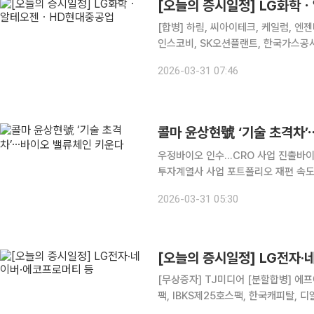
[오늘의 증시일정] LG화
[합병] 하림, 씨아이테크, 케일럼, 엔젠바이오 [상호변경] 인티큐브 [주주총회] 
인스코비, SK오션플랜트, 한국가스공사
해양, 벽산, SUN&L, KC그린홀딩스
2026-03-31 07:46
풀무원, 태경산업, 강원랜드, 영흥, 황
콜마 윤상현號 ‘기술 초격차
우정바이오 인수...CRO 사업 진출바
투자계열사 사업 포트폴리오 재편 속도 윤상현 콜마홀딩스 부회장이 바이오 사업을 중심으로 ‘
초격차’ 고삐를 당기고 있다. 콜마그룹
2026-03-31 05:30
을 성장 3대축으로 삼고 연구개발(R&D
[오늘의 증시일정] LG전자·
[무상증자] TJ미디어 [분할합병] 에프
팩, IBKS제25호스팩, 한국캐피탈, 디알
온켐텍, 와이엠씨, 중앙에너비스, 아이