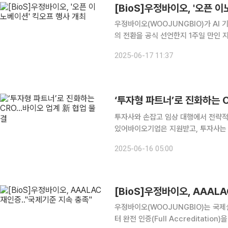
[BioS]우정바이오, '오픈 
우정바이오(WOOJUNGBIO)가 AI
의 전환을 공식 선언한지 1주일 만인
고, 프로젝트 참여기업들과 다자간 협약을 체결했다고 1
2025-06-17 11:37
는 비임상 CRO 및 액셀러레이터로서
‘투자형 파트너’로 진화하는 
투자사와 손잡고 임상 대행에서 전략적
있어바이오기업은 지원받고, 투자사는 초기 기업 발굴 임상시험수탁기관
접 투자하거나 벤처캐피털(VC)과 손잡
2025-06-16 05:00
에서 CRO가 임상 비용을 낮춰주는 
[BioS]우정바이오, AAAL
우정바이오(WOOJUNGBIO)는 국제실
터 완전 인증(Full Accreditat