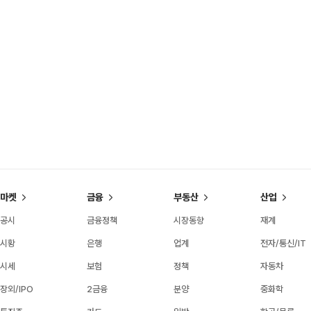
마켓
금융
부동산
산업
공시
금융정책
시장동향
재계
시황
은행
업계
전자/통신/IT
시세
보험
정책
자동차
장외/IPO
2금융
분양
중화학