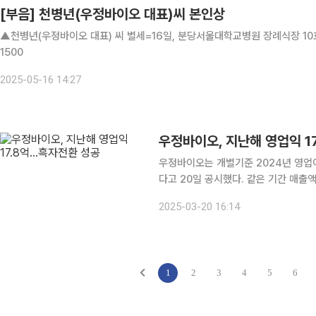
[부음] 천병년(우정바이오 대표)씨 본인상
▲천병년(우정바이오 대표) 씨 별세=16일, 분당서울대학교병원 장례식장 10호실,
1500
2025-05-16 14:27
우정바이오, 지난해 영업익 1
우정바이오는 개별기준 2024년 영업이
다고 20일 공시했다. 같은 기간 매출액은 431억9000만 원으로 11.87% 늘고, 당기순이익은 2억
2000만 원으로 흑자전환했다. 비임상
2025-03-20 16:14
모의 고객사에서 지속적으로 수주 및 
1
2
3
4
5
6