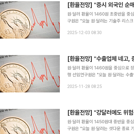
[환율전망] "증시 외국인 순
원·달러 환율이 1460원 초중반을 중심으로 등락할
구원은 "오늘 원·달러는 기술주 리스크
다"며, "밤사이 뉴욕증시가 성장주를
2025-12-03 08:30
내증시 외국인 투심 회복도 계속될 것
[환율전망] "수출업체 네고,
원·달러 환율이 1460원을 중심으로 장중 추
행 선임연구원은 "오늘 원·달러는 수출
원 하회 시도가 예상된다"고 말했다. 민 선임연구원은 "환율 상승을 관망하던 수출업체가 어제부터
2025-11-28 08:25
적극적인 매도 대응으로 외환시장에 복
[환율전망] "강달러에도 위험
원·달러 환율이 1450원대 중반을 중심으로 등락할
구원은 "오늘 원·달러는 셧다운 종료 