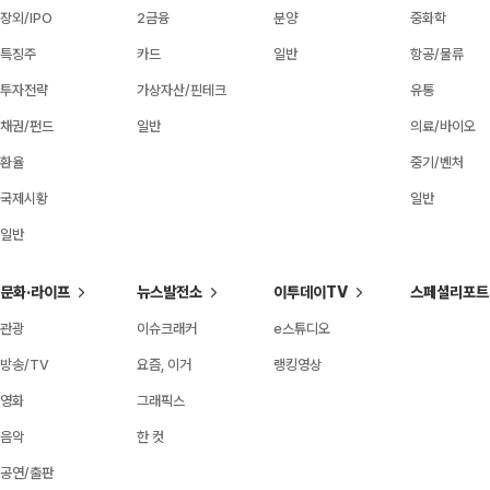
장외/IPO
2금융
분양
중화학
특징주
카드
일반
항공/물류
투자전략
가상자산/핀테크
유통
채권/펀드
일반
의료/바이오
환율
중기/벤처
국제시황
일반
일반
문화·라이프
뉴스발전소
이투데이TV
스페셜리포트
관광
이슈크래커
e스튜디오
방송/TV
요즘, 이거
랭킹영상
영화
그래픽스
음악
한 컷
공연/출판