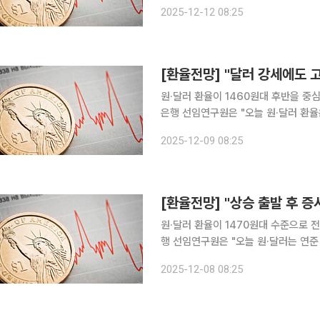
예상한다"고 말했다. 민 선임연구원은 "어제 아시아장에서 정점에 달했던 오라클 실적발표 충격은
2025-12-12 08:25
유럽, 뉴욕장을 거치며 완만한 회복세로
[환율전망] "달러 강세에도 
원·달러 환율이 1460원대 후반을 중심으로
은행 선임연구원은 "오늘 원·달러 환
네고 유입에 1460원대 후반 중심 보합권 흐름이 예상
2025-12-09 08:25
자의 인플레이션 기대가 꺾이지 않으면
[환율전망] "상승 출발 후 증
원·달러 환율이 1470원대 수준으로 전일 종
행 선임연구원은 "오늘 원·달러는 연준
고 유입에 1460원 재진입 시도가 예상된다"고 말했다. 민 선임연구원
2025-12-08 08:25
달러지수가 반등하면서 1460원 후반