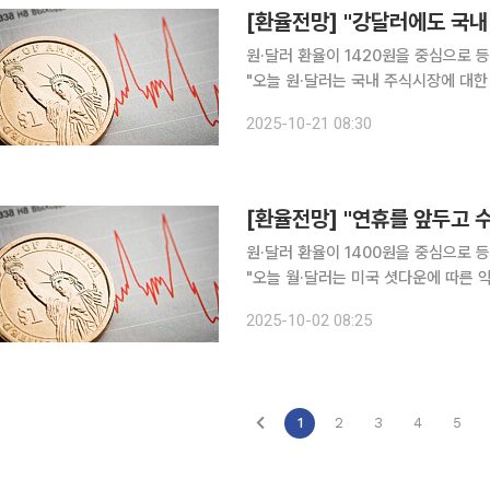
[환율전망] "강달러에도 국내 
원·달러 환율이 1420원을 중심으로 등락할 것이란 전
"오늘 원·달러는 국내 주식시장에 대한
으로 등락이 예상된다"며, "간밤 미
2025-10-21 08:30
큰 폭으로 상승
[환율전망] "연휴를 앞두고 수
원·달러 환율이 1400원을 중심으로 등락할 것이란 전
"오늘 월·달러는 미국 셧다운에 따른
막혀 1400원 중심 흐름 예상된다"며
2025-10-02 08:25
으려는 경향이 있으므로 거래량이 줄고
1
2
3
4
5