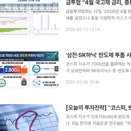
금투협 “4월 국고채 금리, 
금융투자협회는 12일 ‘2026년 4월
세를 보였으나 중동 지정학적 리스크 
혔다. 4월 국고채 금리는 월초 미국과 이란 간 휴전 논의 진전, 외국인의 3년·10년 국채선물 순매수
2026-05-12 15:14
확대, 세계국채지수(WGBI) 편입 관련
코스피 지수가 7000선을 돌파하는 
가 삼성전자와 SK하이닉스 등 반도체
다. 6일 한국거래소에 따르면 외국인은 지난 4월 코스피 시장에서 4조4000억원대 순매수로 전환
2026-05-06 10:40
한 뒤 5월 첫 거래일부터 역대급 매수
[오늘의 투자전략] "코스피, 
코스피 지수가 인공지능(AI)과 반도체
다. 6일 한지영 키움증권 연구원은 "최근 미 증시는 중동 지역의 전쟁 노이즈에도 불구하고 AI 및 반
도체 업종의 강세에 힘입어 나스닥을 