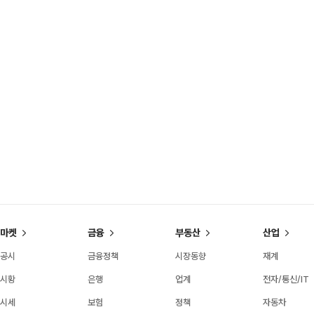
마켓
금융
부동산
산업
공시
금융정책
시장동향
재계
시황
은행
업계
전자/통신/IT
시세
보험
정책
자동차