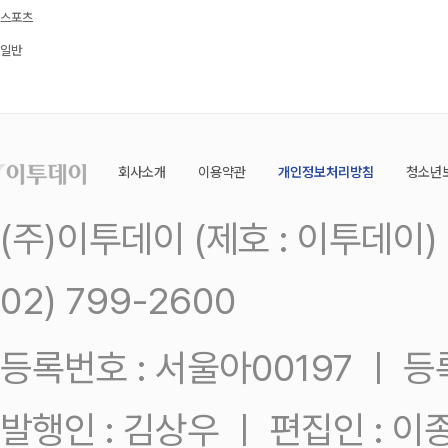
스포츠
일반
회사소개
이용약관
개인정보처리방침
청소년
(주)이투데이 (제호 : 이투데이
02) 799-2600
등록번호 : 서울아00197 ㅣ 등록일
발행인 : 김상우 ㅣ 편집인 : 