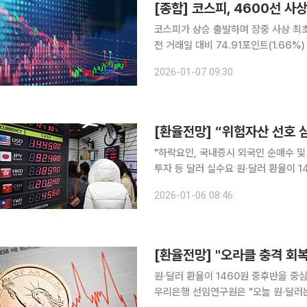
[종합] 코스피, 4600선 
코스피가 상승 출발하며 장중 사상 최초로 4600선을 돌파
전 거래일 대비 74.91포인트(1.66%) 오른 4600.
수하고 가운데 개인과 기관은 각각 2113억 원, 2
2026-01-07 09:30
증시 3대지수 중 다우지수와 S&P50
[환율전망] “위험자산 선호 
"하락요인, 국내증시 외국인 순매수 
투자 등 달러 실수요 원·달러 환율이 1440원대 초중반에서 등락할 것이란 전망이 나왔다. 민경원
우리은행 선임연구원은 6일 “원·달러
2026-01-06 08:46
개선과 수출업체 네고 물량 유입에 힘
[환율전망] "오라클 충격 회복
원·달러 환율이 1460원 중후반을 중심
우리은행 선임연구원은 "오늘 원·달러