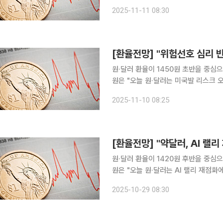
1450원대 중반 중심으로 등락할 전망"이라고 말했다. 민 선임연구원
2025-11-11 08:30
종료에 따른 미국 경기에 대한 기대감
[환율전망] "위험선호 심리 반
원·달러 환율이 1450원 초반을 중심으로 등락할 
원은 "오늘 원·달러는 미국발 리스크 
심으로 하락이 예상된다"고 말했다. 민 선임연구원은 "연방정부 셧다운 종료 징후가 감지되면서 투
2025-11-10 08:25
매로 일관하던 성장주 투심이 개선됐다"
[환율전망] "약달러, AI 랠리
원·달러 환율이 1420원 후반을 중심으로 등락할 
원은 "오늘 원·달러는 AI 랠리 재점화
러에 하락 예상된다"며, "밤사이 뉴욕
2025-10-29 08:30
로 상승하면서 어제 대규모 순매도를 