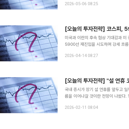
2026-05-06 08:25
높은 유가 및 금리 레벨 부담에도, 필
[오늘의 투자전략] 코스피, 
미국과 이란의 후속 협상 기대감과 미 
5900선 재진입을 시도하며 강세 흐름을 보일 것이라
원은 "오늘 국내 증시는 미국과 이란의
2026-04-14 08:27
화 환율 하락 등에 힘입어 상승 출발할 
국내 증시가 장기 설 연휴를 앞두고 일
름을 이어나갈 것이란 전망이 나왔다. 11일 간밤 미 증시는 12월 소매판매 지표 부진에 따른 경기 둔
화 우려 점증에도 미국채 10년물 금리
2026-02-11 08:04
혼조세로 마감했다. 업종 측면에서는 A