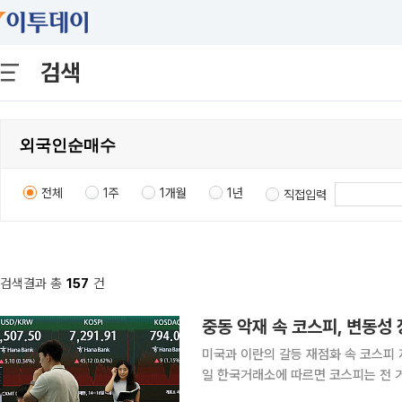
검색
전체
1주
1개월
1년
직접입력
검색결과 총
157
건
중동 악재 속 코스피, 변동성
미국과 이란의 갈등 재점화 속 코스피 
일 한국거래소에 따르면 코스피는 전 거래일
감했다. 전장보다 3.31% 오른 748