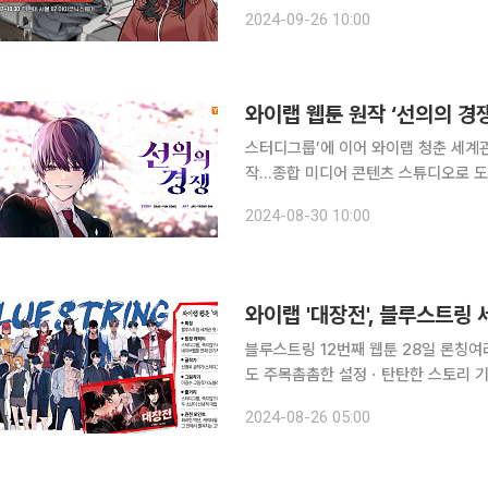
내달 17일부터 30일까지 더현대 서
2024-09-26 10:00
'이렇게 살아도 안 망해'라는 컨셉 아래
와이랩 웹툰 원작 ‘선의의 경
스터디그룹’에 이어 와이랩 청춘 세계관
작…종합 미디어 콘텐츠 스튜디오로 도약 와이랩에서 제작하고 네이버 웹툰에서 인기리에
웹툰 ‘선의의 경쟁’이 드라마로 제작된다. 29일 와이랩에 따르면 ‘선의의 경쟁’은 지난해 총
2024-08-30 10:00
130억 원 이상을 투입해 제작한 드라마
블루스트링 12번째 웹툰 28일 론칭
도 주목촘촘한 설정ㆍ탄탄한 스토리 기대 K-웹툰의 청춘, 임다준과 윤가민 중 누가 더 강력
이랩(YLAB)이 제작한 웹툰 ‘죽지 
2024-08-26 05:00
대결에 관심이 쏠린다. 와이랩의 블루스