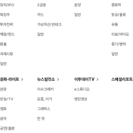
장외/IPO
2금융
분양
중화학
특징주
카드
일반
항공/물류
투자전략
가상자산/핀테크
유통
채권/펀드
일반
의료/바이오
환율
중기/벤처
국제시황
일반
일반
문화·라이프
뉴스발전소
이투데이TV
스페셜리포트
관광
이슈크래커
e스튜디오
방송/TV
요즘, 이거
랭킹영상
영화
그래픽스
음악
한 컷
공연/출판