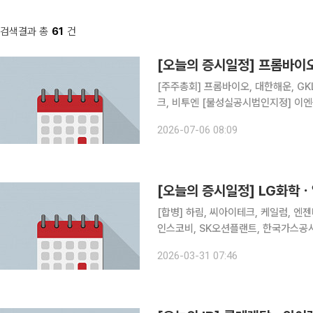
검색결과 총
61
건
[오늘의 증시일정] 프롬바이
[주주총회] 프롬바이오, 대한해운, GK
크, 비투엔 [불성실공시법인지정
2026-07-06 08:09
[오늘의 증시일정] LG화
[합병] 하림, 씨아이테크, 케일럼, 엔젠바이오 [상호변경] 인티큐브 [주주총회] 
인스코비, SK오션플랜트, 한국가스공사
해양, 벽산, SUN&L, KC그린홀딩스
2026-03-31 07:46
풀무원, 태경산업, 강원랜드, 영흥, 황