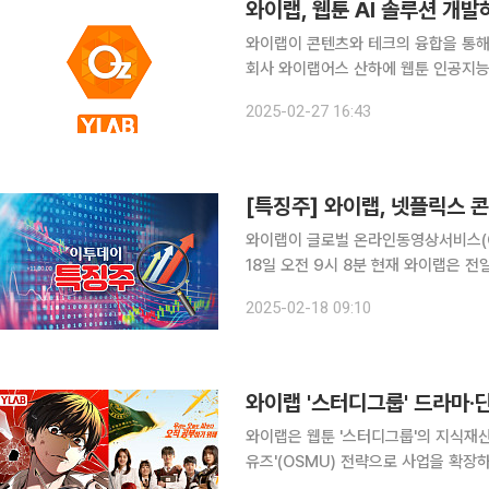
와이랩, 웹툰 AI 솔루션 개발
와이랩이 콘텐츠와 테크의 융합을 통해 새로운 성장
회사 와이랩어스 산하에 웹툰 인공지능(
27일 밝혔다. 오즈 개발본부는 콘텐츠에 AI와 IT 기술을 적극적으로 도입해 업계의 혁신을 이끌고,
2025-02-27 16:43
글로벌 콘텐츠 제작사로서의 입지를 확
[특징주] 와이랩, 넷플릭스 
와이랩이 글로벌 온라인동영상서비스(O
18일 오전 9시 8분 현재 와이랩은 전일 대
이랩은 넷플릭스에 2026년 8월 31일
2025-02-18 09:10
스 공급 이후 성장 기대감이 매수세로
와이랩 '스터디그룹' 드라마·
와이랩은 웹툰 '스터디그룹'의 지식재산권
유즈'(OSMU) 전략으로 사업을 확장하고 있다고 23일 밝
에이터인 ‘Raon’과 협업한 OST ‘