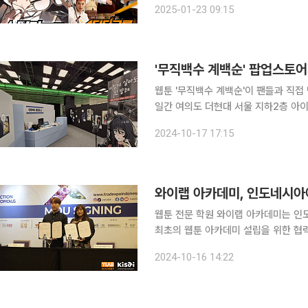
2025-01-23 09:15
5일 웹툰의 시즌 1 4~8권 소장할 수
'무직백수 계백순' 팝업스토
웹툰 '무직백수 계백순'이 팬들과 직접 만난다. 콘텐츠 전문 제작사 와이랩이 17일부
일간 여의도 더현대 서울 지하2층 아
밝혔다. 이번 팝업스토어는 ‘이렇게 살아도 안 망해’라는 테마로 작품 속 계백순의 일상을 그대로 옮
2024-10-17 17:15
와이랩 아카데미, 인도네시아에
웹툰 전문 학원 와이랩 아카데미는 
최초의 웹툰 아카데미 설립을 위한 협력 계약을 체결
도네시아 전역에서 300명 이상의 재능
2024-10-16 14:22
인도네시아 굴지의 웹툰 제작사다. 