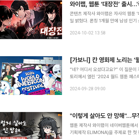
와이랩, 웹툰 ‘대장전’ 출시…
콘텐츠 제작사 와이랩은 자사의 웹툰 ‘
일 밝혔다. 론칭 1개월 만에 남성 인
대장전은 네이버웹툰의 인기 웹툰인 ‘죽
2024-10-02 13:58
화진까지 주역들이 한 자리에 모이는 
“네? 어디서 오셨다고요?” 이 질문이
토리에서 열린 ‘2024 월드 웹툰 페스
중동, 동남아시아, 유럽, 북미 등 다양
2024-09-28 09:00
았다. 26일 기자는 2024 월드 웹
"이렇게 살아도 안 망해"…무
웹툰 제작사 와이랩이 네이버웹툰에서 
기획제작 ELIMONA)을 주제로 한 