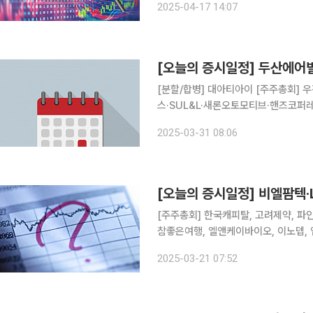
2025-04-17 14:07
(15.12%) 등도 일제히 상승 중이다.
[오늘의 증시일정] 두산에어
[분할/합병] 대아티아이 [주주총회]
스·SUL&L·새론오토모티브·핸즈코
치큐·동아에스티·제이알글로벌리츠·모
2025-03-31 08:06
·GKL·AK홀딩스·휠라홀딩스·국보·
[오늘의 증시일정] 비엘팜텍·
[주주총회] 한국캐피탈, 고려제약, 파
참좋은여행, 엘앤케이바이오, 이노뎁, 
스팩, 에스티아이, 한국제15호스팩, 흥
2025-03-21 07:52
에프엠코리아, 나이스디앤비, 엑시온그