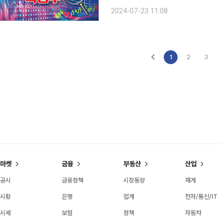
다리스튜디오, 와이랩 등도 각각 9.32%, 6.51% 오르는
2024-07-23 11:08
사 웹툰엔터테인먼트는 16.97% 오른 
1
2
3
마켓
금융
부동산
산업
공시
금융정책
시장동향
재계
시황
은행
업계
전자/통신/IT
시세
보험
정책
자동차