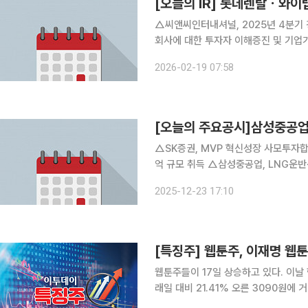
[오늘의 IR] 롯데렌탈ㆍ와
△씨앤씨인터내셔널, 2025년 4분기 경영실적 발표 △콘텐트리중앙, 
2026-02-19 07:58
[오늘의 주요공시]삼성중공업,
△SK증권, MVP 혁신성장 사모투자합
억 규모 취득 △삼성중공업, LNG운반선
200억 규모 공급 계약 체결
2025-12-23 17:10
[특징주] 웹툰주, 이재명 웹
웹툰주들이 17일 상승하고 있다. 이날 한국거래소에 따르면 오후 2시 4분 현재 핑거스토리는 전 거
래일 대비 21.41% 오른 3090원에 거래되고 있다. 같은 시각 웹
(12.14%), 탑코미디어(9.11%), 