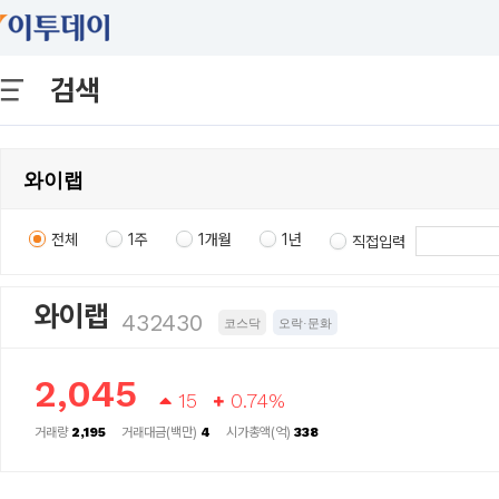
검색
전체
1주
1개월
1년
직접입력
와이랩
432430
코스닥
오락·문화
2,045
15
0.74%
거래량
2,195
거래대금(백만)
4
시가총액(억)
338