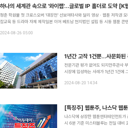
하나의 세계관 속으로 '와이랩'…글로벌 IP 홀더로 도약 [K
청춘 학원물 첫 크로스오버 '대장전' 선보여타사와 달리 영상ㆍ웹툰 저작권 
참교육 등 드라마 자체 제작일본 이어 베트남 현지법인 설립 등 시동 웹툰 콘텐츠 제작사인 와이랩이 학원물 세계관인 블루스트링 첫 크로
스오
2024-08-26 05:00
1년간 고작 1건뿐…사문화된
전문기관 평가 없어도 되지만주관사 부담·책임 커 고려 안 해
시장에 입성하는 사례가 1년간 1건에 
성장 가능성이 높은 기업들이 국내 증
2024-08-20 14:34
[특징주] 웹툰주, 나스닥 
나스닥에 상장한 웹툰엔터테인먼트가 급등세로 
시 6분 기준 미스터블루는 전일 대비 22.67