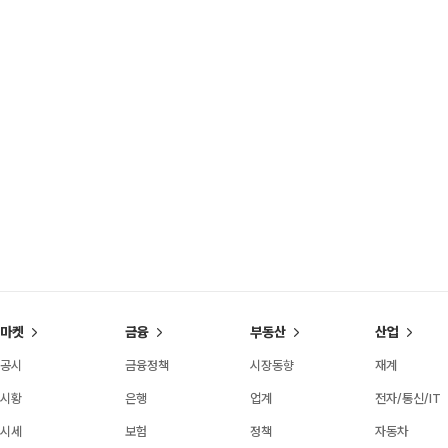
마켓
금융
부동산
산업
공시
금융정책
시장동향
재계
시황
은행
업계
전자/통신/IT
시세
보험
정책
자동차