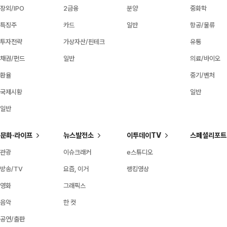
장외/IPO
2금융
분양
중화학
특징주
카드
일반
항공/물류
투자전략
가상자산/핀테크
유통
채권/펀드
일반
의료/바이오
환율
중기/벤처
국제시황
일반
일반
문화·라이프
뉴스발전소
이투데이TV
스페셜리포트
관광
이슈크래커
e스튜디오
방송/TV
요즘, 이거
랭킹영상
영화
그래픽스
음악
한 컷
공연/출판