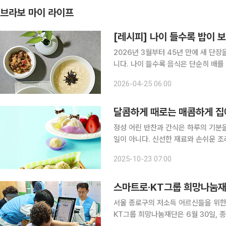
브라보 마이 라이프
[레시피] 나이 들수록 밥이 
2026년 3월부터 45년 만에 새 단
니다. 나이 들수록 음식은 단순히 배를 채우는 것을 넘어 건강을 돌보는 중요한 식사가 된다. 소화 부
담은 줄이고 영양은 채우는 음식이 필
2026-04-25 06:00
인 가파도 보리밥은 이런 조건을 두루
달콤하게 때로는 매콤하게 집
정성 어린 반찬과 간식은 하루의 기분
일이 아니다. 신선한 재료와 손쉬운 조
드는 사람에게도 행복을 가져다준다. 
2025-10-23 07:00
때 안성
서울 종로구의 저소득 어르신들을 위한 
KT그룹 희망나눔재단은 6월 30일, 