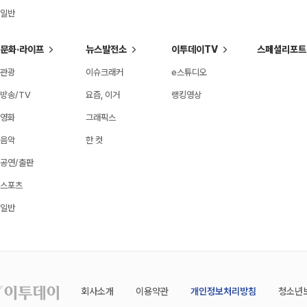
일반
문화·라이프
뉴스발전소
이투데이TV
스페셜리포트
관광
이슈크래커
e스튜디오
방송/TV
요즘, 이거
랭킹영상
영화
그래픽스
음악
한 컷
공연/출판
스포츠
일반
회사소개
이용약관
개인정보처리방침
청소년