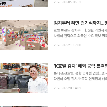
2026-08-05 06:53
름을 담은 ‘집에서 먹는 전문점 냉면’
김치부터 라면·건기식까지...
호텔 브랜드 김치부터 한정판 라면까지
차별화 전략으로 외국인 수요 확보 명품과 화장품 중심이던 면세점 상품 구성이 K푸드와 건강기능
식품(건기식)으로 빠르게 바뀌고 있다
2026-07-21 17:00
치와 라면, 건기식, 전통주 등으로 식품
‘K호텔 김치’ 해외 공략 본
롯데·조선호텔, 공항 면세점 입점…출
다변화 호텔 김치가 공항 면세점과 해외 시장으로 유통 무대를 넓히고 있다. 롯데호텔과 조선호텔앤
리조트는 면세점에서 여행객을 공략하
2026-07-20 14:02
해외 사업을 확대한다. 