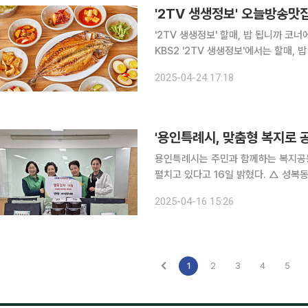
'2TV 생생정보' 할매, 밥 됩니까 코너에서 
KBS2 '2TV 생생정보'에서는 할매,
충남 보령의 민박집인 '광○○○'에서는 
2025-04-24 17:18
성은 매일 달라지는 재미가 있다. 꽃
'용인특례시, 맞춤형 복지로 
용인특례시는 주민과 함께하는 복지공동
펼치고 있다고 16일 밝혔다. △ 성복동, 열무김치 나눔으로 봄맞이 이웃사랑 실천 수지구 성복동 새
마을부녀회(회장 김수남)는 14일 지역
2025-04-16 15:26
는 봄의 시작과 함께 어려운 이웃에게
1
2
3
4
5