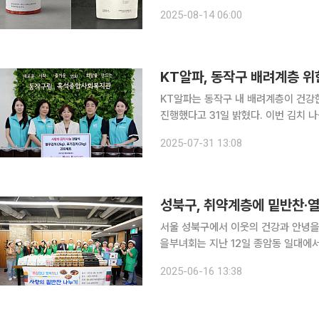
구매할 수 있다. 롯데호텔앤리조트의 L
2025-08-14 06:00
이브커머스 기간 최대 24% 할인을 제
KT알파, 동작구 배려계층 위
KT알파는 동작구 내 배려계층이 건강한
진행했다고 31일 밝혔다. 이번 김치 나눔 행사는 이어지는 폭염 속 동작구 배려계층 주민들이 더욱
더 건강하고 시원한 여름나기를 기원하
2025-07-31 13:08
재단과 뜻을 모아 포기김치와 열무김치로
성북구, 취약계층에 밑반찬·
서울 성북구에서 이웃의 건강과 안녕을 기원
을부녀회는 지난 12일 종암동 일대에
20여 명이 참여해 열무김치, 동그랑땡,
2025-06-16 13:38
고 포장해 전달했다. 마련된 반찬은 