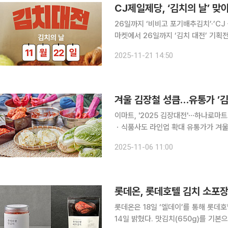
CJ제일제당, ‘김치의 날’ 맞
26일까지 ‘비비고 포기배추김치’·’CJ 습 실비김치’ 
마켓에서 26일까지 ‘김치 대전’ 기획전
치의 날’을 맞아 기획됐다. 스테디셀러 ‘비비고 포기배추김치’를 비롯해 ‘비비고 총각김치’, ‘비비고
2025-11-21 14:50
열무김치’, 그리고 최근 화끈한 매운맛
겨울 김장철 성큼…유통가 ’김
이마트, '2025 김장대전'⋯하나로
ㆍ식품사도 라인업 확대 유통가가 겨울 김장철을 앞두고 다양한 행사를 통해 수요 선점에 나섰다.
유통업체들은 산지와 대량계약을 통해
2025-11-06 11:00
'김포족(김장을 포기하는 소비자)'들
롯데온, 롯데호텔 김치 소포
롯데온은 18일 ‘엘데이’를 통해 롯
14일 밝혔다. 맛김치(650g)를 기본으로 포함해 열무김치·백김치·깍두기(600g) 중 1개를 세트로