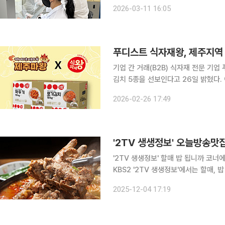
협의 집중 관리가 시작된다. 학생들이
2026-03-11 16:05
품
푸디스트 식자재왕, 제주지역
기업 간 거래(B2B) 식자재 전문 기
김치 5종을 선보인다고 26일 밝혔다. 이번 신제품 출시는 지난달 ‘안녕, 제주’ 브랜드데이에 이은
푸디스트와 제주농협채소조합공동사업법인 간
2026-02-26 17:49
제주 지역 농가 및 제주농산물수급관
'2TV 생생정보' 오늘방송맛집
'2TV 생생정보' 할매 밥 됩니까 코너에서 감
KBS2 '2TV 생생정보'에서는 할매,
본다. 서울 용산, 신용산, 이촌동, 용산역, 신용산역 맛집으로 꼽히는 이곳에서는 푸짐한 감자탕을 대
2025-12-04 17:19
표 메뉴로 선보인다. 부드러운 고기와