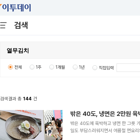
검색
전체
1주
1개월
1년
직접입력
검색결과 총
144
건
밖은 40도, 냉면은 2만원 육
밖은 40도에 육박하고 냉면 한 그릇 
일도 부담스러워지면서 여름철 면요리의 무대가
제품도 달라졌다. 단순히 면과 육수를