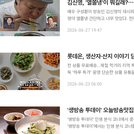
김신영, '열쫄냉'이 뭐길래?⋯
배우 구성환이 방송인 김신영의 레시피에 푹 빠졌다. 27일 구성환은 자
영아 열쫄냉 간단하고 너무 맛있다. 천재천재”라
김신영이 MBC ‘나 혼자 산다’에서 
2026-06-27 19:47
다. ‘열쫄냉’ 레시피는 의외로 간단하
롯데온, 생산자·산지 이야기 
전 상품 무료배송...제철 먹거리·지역 
독 ‘하루 특가’ 운영 단순한 상품 유통을 넘어 생산자의 스토리와 현지 정보를 전면에 내세운 차별화
된 식품 전문 매장이 이커머스 업계에 등장했다. 롯데쇼핑의 이커머스 플랫폼 
2026-06-23 06:00
먹거리를 발굴해 생산자와 소비자를 직
'생방송 투데이' 인생 분식 코너에서 콩국수 맛집 
'생방송 투데이'에서는 인생 분식 코너를
울 동대문구, 제기동, 제기동역, 청량