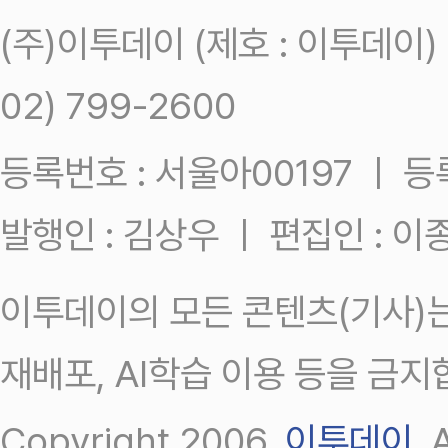
(주)이투데이 (제호 : 이투데이
02) 799-2600
등록번호 : 서울아00197 ㅣ 등록일
발행인 : 김상우 ㅣ 편집인 : 
이투데이의 모든 콘텐츠(기사)는
재배포, AI학습 이용 등을 금지
Copyright 2006.
이투데이
.