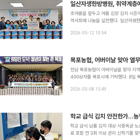
일산자생한방병원, 취약계층에 
초여름을 앞두고 여름 김장 김치 시즌
역사회에 나눔을 실천했다. 일산자생한방병원은 11일 '2026년 제2회 자생 사랑의 여름김장김치 나
누기' 행사를 열었다고 12일 밝혔다.
2026-05-12 10:54
해 기획됐다. 일산자생한방병원 의료진
목포농협, 어버이날 맞아 열무
전남 목포농협이 어버이날을 맞아 지역
400상자를 목포시에 기탁했다. 8일 목포시에 따르면 목포농협은 지난 7일 열무김치 400상자를
전달했다. 기탁 물품은 목포복지재단을
2026-05-08 15:49
됐다. 이번 나눔은 어버이날을 맞아
학교 급식 김치 안전한가…농협
학교 급식 납품 김치 대상 식중독균·노
료 포함 연 3회 이상 관리 신학기를 맞아 학교 급식에 납품되는 김치의 안전성을 점검하기 위한 농