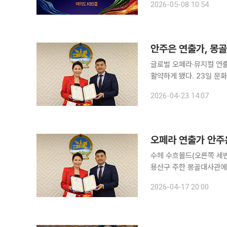
2026-05-08 10:54
계소리페스티벌 — 서울! 
안주은 연출가, 몽골
글로벌 오페라·뮤지컬 연
활약하게 됐다. 23일 문화계에 따르면 주한몽골대사관은 최근 몽골 문화대사 임명식을 열고 안주은
씨를 신임 문화대사(The C
2026-04-23 14:07
오페라 연출가 안주은
수헤 수흐볼드(오른쪽 세번
용산구 주한 몽골대사관에
다. 왼쪽은 박철환 에이비
2026-04-17 20:00