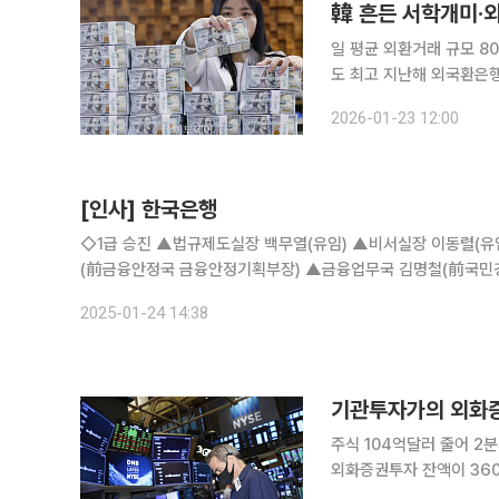
韓 흔든 서학개미·외
일 평균 외환거래 규모 80
도 최고 지난해 외국환은행이 하루 평균 사고 판 외환거래 규모가 800억 달러를 넘어서며 또 사상
최대치를 기록했다. 미국
2026-01-23 12:00
환거래가 활발하게 이뤄지면
[인사] 한국은행
◇1급 승진 ▲법규제도실장 백무열(유임) ▲비서실장 이동렬(유임) ▲경제통계2국 이홍직(前조사국 물가고용부장) ▲금융검사실 서평석
(前금융안정국 금융안정기획부장) ▲금융업무국 김명철(前국
장) ▲인사경영국소속 이석우(前기획협력국 전략기획팀장) ▲
2025-01-24 14:38
기관투자가의 외화증
주식 104억달러 줄어 2분기
외화증권투자 잔액이 360
은 2분기연속 역대 최대 