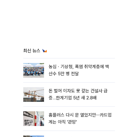
최신 뉴스
농심ㆍ기상청, 폭염 취약계층에 백
산수 5만 병 전달
돈 벌어 이자도 못 갚는 건설사 급
증…한계기업 5년 새 2.8배
홈플러스 다시 문 열었지만⋯카드업
계는 아직 '관망'