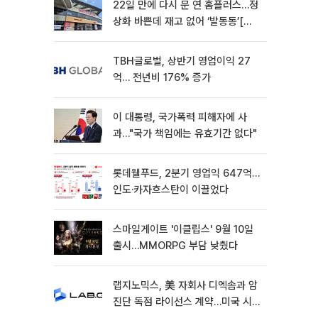
22일 만에 다시 문 연 홈플러스…정
상화 바쁜데 재고 없어 ‘발동동’[가
보니]
TBH글로벌, 상반기 영업이익 27
억… 전년비 176% 증가
이 대통령, 국가폭력 피해자에 사
과…"국가 책임에는 유효기간 없다"
롯데웰푸드, 2분기 영업익 647억…
인도·카자흐스탄이 이끌었다
스마일게이트 '이클립스' 9월 10일
출시…MMORPG 부담 낮췄다
랩지노믹스, 美 자회사 디엑솜과 암
진단 독점 라이선스 계약…미국 시