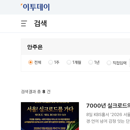
검색
전체
1주
1개월
1년
직접입력
검색결과 총
8
건
7000년 실크로드
8일 KBS홀서 ‘2026
경·언어 넘어 감정 잇는 단 하나의 그랜드 콘서트”
가 ‘소리’를 통해 서울 