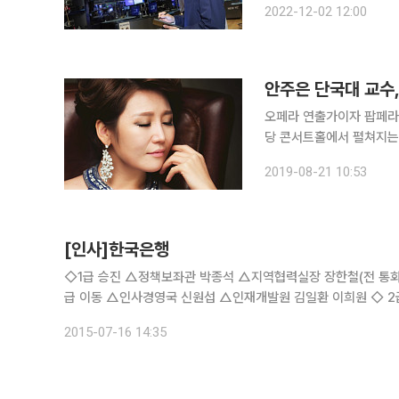
2022-12-02 12:00
한 것이 영향을 미쳤다. 
안주은 단국대 교수,
오페라 연출가이자 팝페라 
당 콘서트홀에서 펼쳐지는 갈라 콘서트
니, 도니제티, 베르디, 
2019-08-21 10:53
해의 신작으로 선정된 창작
[인사]한국은행
◇1급 승진 △정책보좌관 박종석 △지역협력실장 장한철(전 통화
급 이동 △인사경영국 신원섭 △인재개발원 김일환 이희원 ◇ 2급 승진 △조사국 안병권 △금융결제국 이상엽 △발권국 김동균 △국제
2015-07-16 14:35