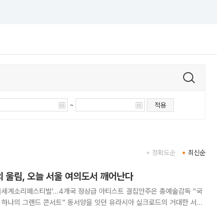
~
적용
정확도순
최신순
의 울림, 오늘 서울 여의도서 깨어난다
 서울세계소리페스티벌’…4개국 정상급 아티스트 결집안주은 총예술감독 “국
 동서양을 잇던 유라시아 실크로드의 거대한 서사
한복판에서 재현된다. 소리얼필하모닉오케스트라가 주최하는 ‘2026 서울세