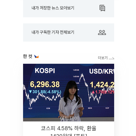
내가 저장한 뉴스 모아보기
내가 구독한 기자 전체보기
한 컷
코스피 4.58% 하락, 환율