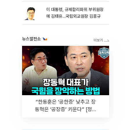
장 공략 가속
이 대통령, 규제합리화위 부위원장
에 김태유…국립외교원장 김흥규
뉴스발전소
“한동훈은 ‘공한증’ 낮추고 장
동혁은 ‘공장증’ 키운다” [정치
대학]