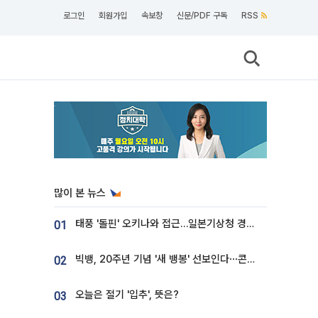
로그인
회원가입
속보창
신문/PDF 구독
RSS
많이 본 뉴스
태풍 '돌핀' 오키나와 접근…일본기상청 경로 업데이트
01
빅뱅, 20주년 기념 '새 뱅봉' 선보인다⋯콘서트 앞두고 팝업 개최
02
오늘은 절기 '입추', 뜻은?
03