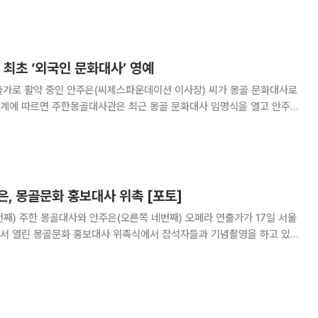
실크로드를 가다’가 8일 저녁 7시30분
 최초 ‘외국인 문화대사’ 영예
출가로 활약 중인 안주은(씨제스파운데이션 이사장) 씨가 몽골 문화대사로
ultural Envoy of Mongolia)로 공식 임명했다. 몽골 외교부가 지정
하는 문화대사직에 외국인이 임명된 첫 사례다. 몽
, 몽골문화 홍보대사 위촉 [포토]
째) 주한 몽골대사와 안주은(오른쪽 네번째) 오페라 연출가가 17일 서울
서 열린 몽골문화 홍보대사 위촉식에서 참석자들과 기념촬영을 하고 있
씨컨텐츠그룹 총괄대표. 고이란 기자 photoeran@