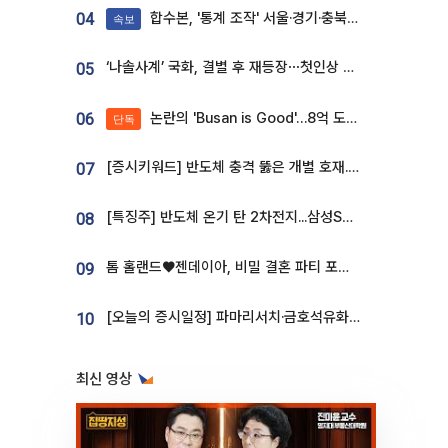
합수본, '통계 조작' 서울·경기·충북 선관위 등 추가 압수수색
04
속보
‘나솔사계’ 국화, 결별 후 재등장⋯첫인상 투표 휩쓸고 ‘인기녀’ 등극
05
논란의 'Busan is Good'…8억 도시브랜드, 용산 대통령실 CI 업체가 수행
06
단독
[증시키워드] 반도체 충격 뚫은 개별 호재...포스코퓨처엠·에코프로·한화솔루션 '눈길'
07
[특징주] 반도체 온기 탄 2차전지...삼성SDI, 장 초반 7% 넘게 껑충
08
톰 홀랜드♥젠데이아, 비밀 결혼 파티 포착⋯호텔 대관비만 9억
09
[오늘의 증시일정] 파마리서치·금호석유화학·코오롱인더·상상인증권 등
10
최신 영상