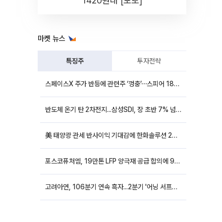
1420원대 [포토]
마켓 뉴스
특징주
투자전략
스페이스X 주가 반등에 관련주 ‘껑충’⋯스피어 18%ㆍ에이치브이엠 12%↑
반도체 온기 탄 2차전지...삼성SDI, 장 초반 7% 넘게 껑충
美 태양광 관세 반사이익 기대감에 한화솔루션 20%대·OCI홀딩스 14%대 급등
포스코퓨처엠, 19만톤 LFP 양극재 공급 합의에 9%대 강세
고려아연, 106분기 연속 흑자...2분기 '어닝 서프라이즈'에 장 초반 12%대 강세