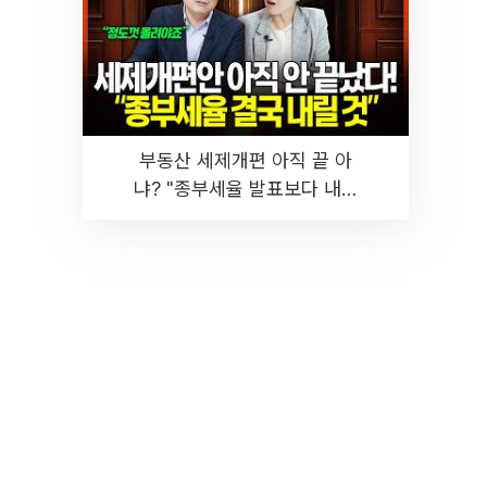
부동산 세제개편 아직 끝 아
냐? "종부세율 발표보다 내릴
것" 장기거주·양도세 전망 I 집
땅지성 I 김인만, 진미윤