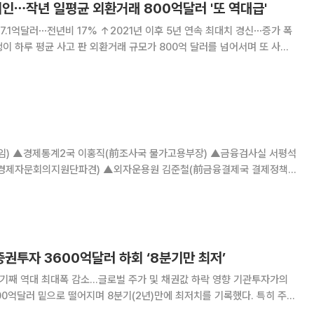
인⋯작년 일평균 외환거래 800억달러 '또 역대급'
7.1억달러⋯전년비 17% ↑2021년 이후 5년 연속 최대치 경신⋯증가 폭
증시에 투자하는 서학개미와 기관, 반대로 한국에 투자하는 외국인들의 외
서 2021년 이후 5년 째 역대급 기
민경제자문회의지원단파견) ▲외자운용원 김준철(前금융결제국 결제정책부
인사경영국소속 이정헌(前금융시장국 부국장) ▲인사
권투자 3600억달러 하회 ‘8분기만 최저’
째 역대 최대폭 감소…글로벌 주가 및 채권값 하락 영향 기관투자가의
0억달러 밑으로 떨어지며 8분기(2년)만에 최저치를 기록했다. 특히 주식
감소세를 나타냈다. 글로벌 주가가 하락하고 채권금리가 상승(채권값 하락)