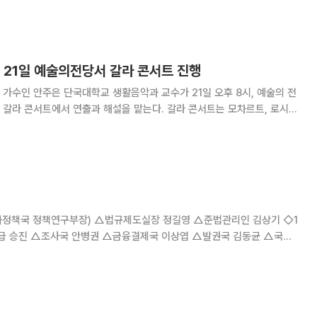
2일 한국은행에 따르면 9월말 우리나라 주
 21일 예술의전당서 갈라 콘서트 진행
가수인 안주은 단국대학교 생활음악과 교수가 21일 오후 8시, 예술의 전
에서 연출과 해설을 맡는다. 갈라 콘서트는 모차르트, 로시
푸치니, 마스카니, 조르다노의 작품을 비롯해 2018 공연예술창작산실에서 올
 오페라 ‘검은 리코더’ 등의 주요
정책국 정책연구부장) △법규제도실장 정길영 △준법관리인 김상기 ◇1
국 최철호 △외자운용원 김영민 박광석 △경제연구원 박세령 △포항본부 유현상 ◇2급 이동 △기획협력국