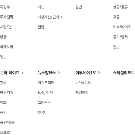
특징주
카드
일반
항공/물류
투자전략
가상자산/핀테크
유통
채권/펀드
일반
의료/바이오
환율
중기/벤처
국제시황
일반
일반
문화·라이프
뉴스발전소
이투데이TV
스페셜리포트
관광
이슈크래커
e스튜디오
방송/TV
요즘, 이거
랭킹영상
영화
그래픽스
음악
한 컷
공연/출판
스포츠