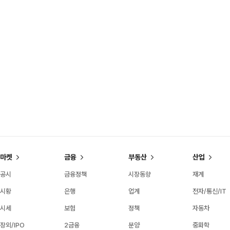
마켓
금융
부동산
산업
공시
금융정책
시장동향
재계
시황
은행
업계
전자/통신/IT
시세
보험
정책
자동차
장외/IPO
2금융
분양
중화학