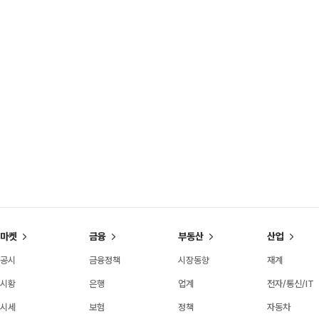
마켓
금융
부동산
산업
공시
금융정책
시장동향
재계
시황
은행
업계
전자/통신/IT
시세
보험
정책
자동차