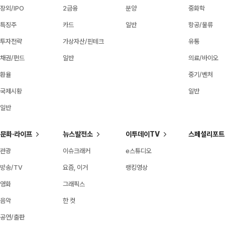
장외/IPO
2금융
분양
중화학
특징주
카드
일반
항공/물류
투자전략
가상자산/핀테크
유통
채권/펀드
일반
의료/바이오
환율
중기/벤처
국제시황
일반
일반
문화·라이프
뉴스발전소
이투데이TV
스페셜리포트
관광
이슈크래커
e스튜디오
방송/TV
요즘, 이거
랭킹영상
영화
그래픽스
음악
한 컷
공연/출판