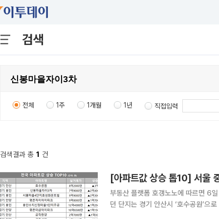
검색
전체
1주
1개월
1년
직접입력
검색결과 총
1
건
[아파트값 상승 톱10] 서울 
부동산 플랫폼 호갱노노에 따르면 6일 
던 단지는 경기 안산시 ‘호수공원’으로
비 3억원(57%) 상승했다. 2위는 경기 용인시 ‘신봉마을자이3차’로 7억9000만원에 실거래되며 2